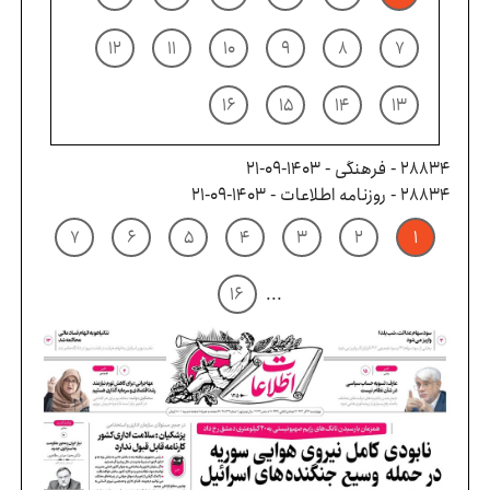
۱۲
۱۱
۱۰
۹
۸
۷
۱۶
۱۵
۱۴
۱۳
28834 - فرهنگی - ۱۴۰۳-۰۹-۲۱
28834 - روزنامه اطلاعات - ۱۴۰۳-۰۹-۲۱
۷
۶
۵
۴
۳
۲
۱
۱۶
...