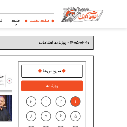
صفحه نخست
جامعه
فر
سرویس‌ها
روزنامه
۴
۳
۲
۱
۸
۷
۶
۵