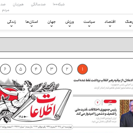
شبکه۱۰۰
صدسالگی
هم‌زبان
صدا
مردم
هنگ
اقتصاد
سیاست
ورزش
جهان
استان‌ها
زندگی
۶
۵
۴
۳
۲
۱