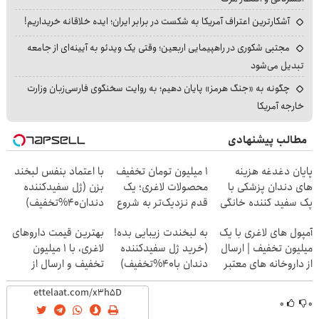
آشکارترین اعتراف آمریکا به شکست در برابر ایران؛ ایده خلاقانه خریداریم!
مجتبی شکوری در راهپیمایی اربعین؛ وقتی یک ویدئو به آیینه‌ای از جامعه
تبدیل می‌شود
چگونه به «جنگ هرمز» پایان دهیم؛ به روایت سخنگوی فارسی‌زبان وزارت
خارجه آمریکا
مطالب پیشنهادی
پایان دغدغه هزینه
۱ میلیون تومان تخفیف
با اعتماد بنفس لبخند
های دندان پزشکی با
محصولات لاغری؛ یک
بزن (ژل سفیدکننده
پک سفید کننده خانگی
قدم نزدیک‌تر به شروع
دندان40%تخفیف)
کاهش وزن
آمپول های لاغری با یک
به لبخندت زیبایی بده!
بهترین قیمت داروهای
میلیون تخفیف | ارسال
(خرید ژل سفیدکننده
لاغری، با ۱ میلیون
از داروخانه های معتبر
دندان با40%تخفیف)
تخفیف و ارسال از
داروخانه‌
۰
۰