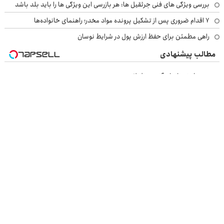
بررسی ویژگی های فنی جرثقیل ها: هر بازرسی این ویژگی ها را باید بلد باشد
۷ اقدام ضروری پس از تشکیل پرونده مواد مخدر؛ راهنمای خانواده‌ها
راهی مطمئن برای حفظ ارزش پول در شرایط نوسان
مطالب پیشنهادی
خرید مطمئن انواع آهن و فولاد
قیمت روز آهن آلات ساختمانی و صنعتی
قیمت روز آهن آلات فقط با یک تماس از آهن پرایس
اسپری عنکبوت‌‌کش تارومار ازبین‌برنده انواع عنکبوت
بازرسی جرثقیل
فرم ساز آنلاین
خرید مواد شیمیایی
امداد کرمان موتور
خرید یوسی
اقتصاد ایرانی
بهترین بروکر
ارز دیجیتال
بلیط اتوبوس
نسخه دسکتاپ