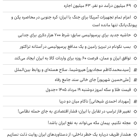
49 میلیون درآمد دو نفر، 43 میلیون اجاره
اعزام تمام تجهیزات آمریکا برای جنگ با ایران؛ کره جنوبی در محاصره پکن و
پیونگ‌یانگ تنها مانده است
حاشیه جدید برای پرسپولیسی سابق؛ شرط ۷۰۰ هزار دلاری برای جدایی
بمب نکونام در تبریز؛ رامین و یک مدافع پرسپولیسی در آستانه تراکتور
توافق ایران و عمان، فرصت ۶۰ روزه برای واردات کالا به ایران ایجاد می‌کند
[سیدمحمدکاظم سجادپور] هیروشیما، سلاح هسته‌ای و روابط بین‌الملل
[علی‌حسین شهریور] جای خالی سند جامع رفاه
قیمت طلا و سکه امروز دوشنبه ۱۹ مرداد ۱۴۰۵ +جدول
[مهرداد احمدی شیخانی] ناکام میان دو دریا
تغییر فاز ترامپ در تقابل با ایران؛ فشار اقتصادی به جای حمله نظامی!
عجله نکنیم، پیمان مکه می‌تواند به نفع ایران باشد!
هشدار ظریف درباره یک خطر داخلی: از دستاوردهای ایران روایت ذلت نسازیم