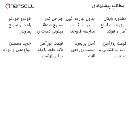
مطالب پیشنهادی
مشاوره رایگان
بدون نیاز به آگهی
جراحی کمر
خودرو خودتو
برای خرید انواع
و تنها با یک بار
ممنوع شد⛔
راحت و سریع
آهن و فولاد
مراجعه فروخته
میتونی کمرت رو
بفروش
شد
در منزل درمان
قیمت روز آهن
آهن پرایس،
قیمت روز آهن
خرید مطمئن
کنی! 👈🏻
آلات ساختمانی و
قیمت روز آهن
آلات فقط با یک
انواع آهن و فولاد
پرسش‌نامه
صنعتی
آلات
تماس از آهن
پرایس