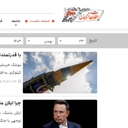
صفحه نخست
جامعه
فر
تاریخ
23
بهمن
1403
با قدرتمند
کیلوگرم، به ا
۱۴۰۳-۱۱-۲۳ ۰۷:۴۵
چرا ایلان ماسک م
ایلان ماسک، م
توجهی با جنگنده‌هایی مان