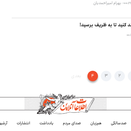
بهرام امیراحمدیان
ند کنید تا به ظریف برسید!‌
۲
۳
۴
بعدی
صدسالگی
هم‌زبان
صدای مردم
یادداشت
انتشارات
آرشیو