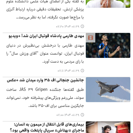
به گفته یکی از اعضای هیات علمی دانشکده علوم
پزشکی ارتش، تحقیقات دقیقی درباره ارتباط آلرژی
با مزاج‌ها صورت نگرفته، اما به نظر می‌رسد…
۱۴۰۴-۰۱-۲۹ ۰۷:۲۰
مهدی طارمی پادشاه فوتبال ایران شد! +ویدیو
مهدی طارمی با درخشش بی‌نظیرش در دنیای
فوتبال ایران، توانست عنوان "آقای ورزش سال" را
با رای مردمی به دست آورد.
۱۴۰۴-۰۱-۲۹ ۰۷:۱۱
جانشین جنجالی اف ۳۵ وارد میدان شد +عکس
طبق گفته‌ها جنگنده JAS 39 Gripen ساخت
سوئد، علی‌رغم ویژگی‌های پیشرفته خود، نمی‌تواند
جایگزین مناسبی برای اف-۳۵ باشد.
۱۴۰۴-۰۱-۲۹ ۰۷:۰۰
بیماری‌های قابل انتقال از میمون به انسان؛
ماجرای «بهتاش» سریال پایتخت واقعی بود؟