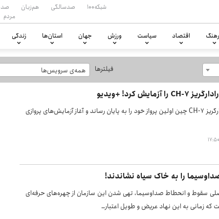
شبکه۱۰۰
صدسالگی
هم‌زبان
صدا
مردم
هنگ
اقتصاد
سیاست
ورزش
جهان
استان‌ها
زندگی
فیلترها
همه‌ی سرویس‌ها
ا آزمایش کرد! +ویدیو
پهپاد رزمی رادارگریز CH-7 چین اولین پرواز خود را به پایان رساند و آغاز آزمایش‌های پروازی
صداوسیما را به خاک سیاه نشاندند!
اصلی سقوط و انحطاط صداوسیما، تهی شدن این سازمان از چهره‌های حرفه‌ای
ت که زمانی به این نهاد عریض و طویل اعتبار…