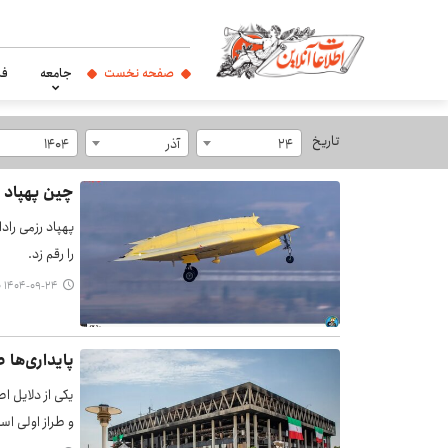
صفحه نخست
جامعه
فر
تاریخ
24
آذر
1404
چین پهپاد رادارگریز CH-7 ر
را رقم زد.
۱۴۰۴-۰۹-۲۴ ۱۷:۵۰
پایداری‌ها 
یکی از دلایل 
و طراز اولی اس