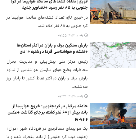
فوری| تعداد کشته‌های سانحه هواپیما در کره
جنوبی به ۸۵ نفر رسید +تصاویر جدید
در خبری تازه تعداد کشته‌های سانحه هواپیما در
کره جنوبی به ۸۵ نفر اعلام شد.
۱۴۰۳-۱۰-۰۹ ۰۷:۵۵
بارش سنگین برف و باران در اکثر استان‌ها
+نقشه و هواشناسی فردا دوشنبه ۱۰ دی
رئیس مرکز ملی پیش‌بینی و مدیریت بحران
مخاطرات وضع هوای سازمان هواشناسی از تداوم
بارش برف و باران در اکثر نقاط کشور تا پایان روز
سه‌شنبه…
۱۴۰۳-۱۰-۰۹ ۰۷:۳۴
حادثه مرگبار در کره‌جنوبی؛ خروج هواپیما از
باند بیش از ۶۰ نفر کشته برجای گذاشت +عکس
و ویدیو
یک هواپیمای مسافربری در فرودگاه شهر «موان»
(جنوب غرب کره جنوبی) از باند منحرف شده و با