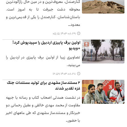
کنارصندل، معروف‌ترین و در عین حال رازآلودترین
محوطه دشت جیرفت تا به امروز است.
باستان‌شناسان، کنارصندل را یکی از قدیمی‌ترین و
معدود…
۱۴۰۳-۰۸-۲۹ ۰۵:۱۵
اولین برف پاییزی اردبیل را سپیدپوش کرد!
+ویدیو
تصاویری زیبا از اولین برف پاییزی در اردبیل را
می‌بینید.
۱۴۰۳-۰۸-۲۸ ۱۲:۵۹
۲ مستندساز مشهدی برای تولید مستندات جنگ
غزه تقدیر شدند
در نشست همدلی اصحاب کتاب و رسانه با جبهه
مقاومت از محمد مهدی خالقی و عقیل رحمانی دو
خبرنگار و مستندساز مشهدی که طی ماههای اخیر
با حضور…