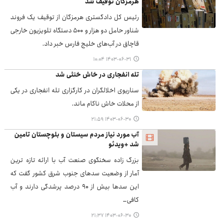
هرمزگان توقیف شد
رئیس کل دادگستری هرمزگان از توقیف یک فروند
شناور حامل دو هزار و ۵۰۰ دستگاه تلویزیون خارجی
قاچاق در آب‌های خلیج فارس خبر داد.
۱۴۰۳-۰۶-۳۱ ۱۰:۰۴
تله انفجاری در خاش خنثی شد
سناریوی اخلالگران در کارگزاری تله انفجاری در یکی
از محلات خاش ناکام ماند.
۱۴۰۳-۰۶-۳۰ ۲۱:۵۹
آب مورد نیاز مردم سیستان و بلوچستان تامین
شد +ویدئو
بزرگ زاده سخنگوی صنعت آب با ارائه تازه ترین
آمار از وضعیت سدهای جنوب شرق کشور گفت که
این سدها بیش از ۹۰ درصد پرشدگی دارند و آب
کافی…
۱۴۰۳-۰۶-۳۰ ۲۱:۳۷