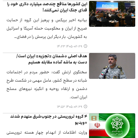
این کشورها منافع چندصد میلیارد دلاری خود را
فدای جنگ ایران نمی‌کنند!
بیانیه اخیر بریکس و پرهیز این گروه از حمایت
صریح از ایران و محکومیت حمله آمریکا و اسرائیل
به کشورمان، بار دیگر این پرسش را در فضای…
۱۴۰۵-۰۲-۲۹ ۱۴:۲۳
هدف اصلی دشمنان «تجزیه» ایران است/
دست‌ به ماشه آماده مقابله هستیم
سخنگوی ارتش گفت: حضور مردم در اجتماعات
شبانه در سطح کشور، عامل مهمی در شکست طرح
دشمن و ارتقاء روحیه و انگیزه نیروهای مسلح
ایران است.
۱۴۰۵-۰۲-۲۹ ۱۳:۵۲
۴ گروه تروریستی در جنوب‌شرق منهدم شدند
+ویدیو
وزارت اطلاعات از انهدام چهار هسته تروریستی