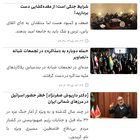
شرایط جنگی است؛ از عقده‌گشایی دست
بردارید!
ضعف و کمبود هست اما منتقدان به جای القای
یأس، ترس و شک باید به جامعه امید بدهند.
۱۴۰۵-۰۲-۲۹ ۰۹:۳۰
حمله دوباره به «مذاکره» در تجمعات شبانه
+تصاویر
عده‌ای در تجمعات شبانه در بندعباس پلاکاردهای
علیه مذاکره در دست گرفتند.
۱۴۰۵-۰۲-۲۹ ۰۹:۱۲
[دکتر داریوش صفرنژاد] خطر حضور اسرائیل
در مرزهای شمالی ایران
در چند سال گذشته و به ویژه از آغاز جنگ غزه در
۳۲ ماه قبل و جنایات رژیم صهیونیستی در کشتار
مردم بی‌دفاع فلسطین، مسیری ویژه با
نام کریدور…