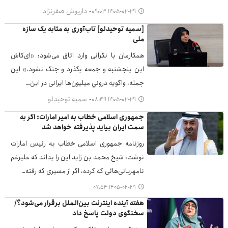
داریوش صفرنژاد
۱۴۰۵-۰۲-۲۹ ۰۹:۰۳
[سمیه توحیدلو] تاب‌آوری به مثابه یک سازه
ملی
همکارمان با نگرانی وارد اتاق می‌شود: «ای‌کاش
این پنجشنبه و جمعه بگذرد و جنگ نشود.» این
جمله‌، واگویه‌ درونیِ میلیون‌ها ایرانی در این…
سمیه توحیدلو
۱۴۰۵-۰۲-۲۹ ۰۸:۴۹
جمهوری اسلامی خطاب به امیر امارات: اگر به
سمت ایران بیاید پذیرفته خواهد شد
روزنامه جمهوری اسلامی خطاب به رئیس امارات
نوشت: شیخ محمد بن زاید این را بداند که علیرغم
نامهربانی‌هائی که کرده، اگر از مسیری که رفته…
۱۴۰۵-۰۲-۲۹ ۰۷:۵۴
هفته آینده اینترنت بین‌الملل برقرار می‌شود؟/
سخنگوی دولت پاسخ داد