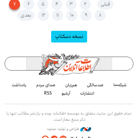
قبلی
۲
۳
۴
۵
۶
۷
۸
۹
۱۰
۱۱
۱۲
بعدی
نسخه دسکتاپ
شبکه۱۰۰
صدسالگی
هم‌زبان
صدای مردم
یادداشت
انتشارات
آرشیو
RSS
تمام حقوق این سایت متعلق به موسسه اطلاعات بوده و بازنشر مطالب تنها با
ذکر منبع مجاز است.
طراحی و تولید: نستوه