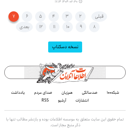
۱۴۰۴-۰۲-۳۰ ۱۷:۱۴
قبلی
۲
۳
۴
۵
۶
۷
۸
۹
۱۰
۱۱
۱۲
بعدی
نسخه دسکتاپ
شبکه۱۰۰
صدسالگی
هم‌زبان
صدای مردم
یادداشت
انتشارات
آرشیو
RSS
تمام حقوق این سایت متعلق به موسسه اطلاعات بوده و بازنشر مطالب تنها با
ذکر منبع مجاز است.