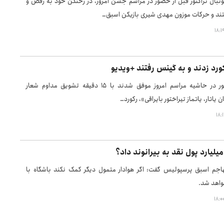
فوتبال تراکتور قبل از حضور در مراسم جشن امروز، در رختکن خود به رقص و
تند و حرکات موزون مهدی شیری بازیکن اسبق…
کورد زدند و به گینس رفتند +ویدیو
هواداران تراکتور در حاشیه مراسم امروز موفق شدند با ۱۵ دقیقه تشویق مداوم شعار
ن یاتار، یاتماز تیراختور بایراقی»، رکورد…
هاجم اسبق پرسپولیس گفت: اگر هوادار متمول دیگر کمک نکند باشگاه با
واهد شد.