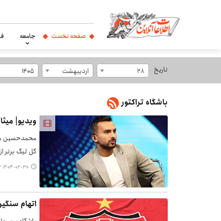
صفحه نخست
جامعه
فر
تاریخ
28
اردیبهشت
1405
باشگاه تراکتور
ویدیو| میث
محمدحسین میث
گل لیگ برتر از 
۱۴۰۴-۰۲-۳۰ ۱۳:۳۲
اتهام سنگین