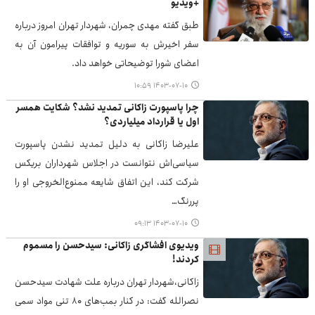
+ویدیو
طبق گفته مهدی چمران، شهردار تهران امروز درباره
سفر اخیرش به سوریه و توافقات پیرامون آن به
اعضای شورا توضیحاتی خواهد داد.
۱۴۰۳-۰۷-۱۰ ۱۰:۵۹
چرا پاسپورت زاکانی تمدید نشد؟ شکایت همسر
اول یا قرارداد میلیاردی؟
علیرضا زاکانی به دلیل تمدید نشدن پاسپورت
سیاسی‌اش نتوانست در اجلاس شهرداران بریکس
شرکت کند، این اتفاق شایعه ممنوع‌الخروجی او را
پررنگ…
۱۴۰۳-۰۷-۱۰ ۰۹:۱۳
ویدیوی افشاگری زاکانی: سیدحسن را مسموم
کردند!
زاکانی،‌شهردار تهران درباره علت شهادت سیدحسن
نصرالله گفت: در کنار بمب‌های ۸۰ تنی مواد سمی