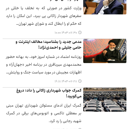
وزارت کشور در صورتی که به تخلف یا خللی در
سفرهای شهردار زاکانی پی ببرد، این امکان را دارد
که حکم او را ابطال کند و شورای شهر تهران…
۱۴۰۳-۰۷-۳۰ ۱۰:۰۰
مدعی جدید را بشناسید؛ مخالف اینترنت و
حامی جلیلی و احمدی‌نژاد!
روزنامه اعتماد در شماره امروز خود، به بهانه حضور
محمدمهدی میرباقری در برنامه اخیر «جهان‌آرا» و
اظهارات عجیبش در مورد سیاست جنگ و روایتش…
۱۴۰۳-۰۷-۲۸ ۱۶:۱۸
گمرک جواب شهرداری زاکانی را داد: دروغ
می‌گویید!
گمرک ایران ادعای مسئولان شهرداری تهران مبنی
بر معطلی تاکسی و اتوبوس‌های برقی در گمرک
شهید رجایی را رد کرد.