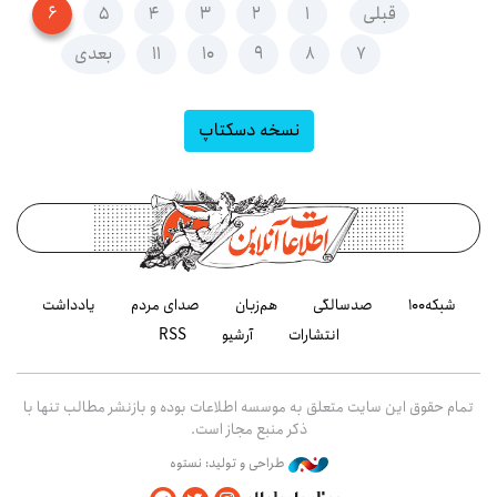
قبلی
۱
۲
۳
۴
۵
۶
۷
۸
۹
۱۰
۱۱
بعدی
نسخه دسکتاپ
شبکه۱۰۰
صدسالگی
هم‌زبان
صدای مردم
یادداشت
انتشارات
آرشیو
RSS
تمام حقوق این سایت متعلق به موسسه اطلاعات بوده و بازنشر مطالب تنها با
ذکر منبع مجاز است.
طراحی و تولید: نستوه