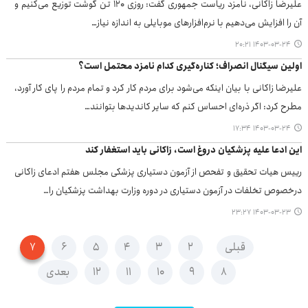
علیرضا زاکانی، نامزد ریاست جمهوری گفت: روزی ۱۲۰ تن گوشت توزیع می‌کنیم و
آن را افزایش می‌دهیم با نرم‌افزارهای موبایلی به اندازه نیاز…
۱۴۰۳-۰۳-۲۴ ۲۰:۲۱
اولین سیگنال انصراف؛ کناره‌گیری کدام نامزد محتمل است؟
علیرضا زاکانی با بیان اینکه می‌شود برای مردم کار کرد و تمام مردم را پای کار آورد،
مطرح کرد: اگر ذره‌ای احساس کنم که سایر کاندیدها بتوانند…
۱۴۰۳-۰۳-۲۴ ۱۷:۳۴
این ادعا علیه پزشکیان دروغ است، زاکانی باید استغفار کند
رییس هیات تحقیق و تفحص از آزمون دستیاری پزشکی مجلس هفتم ادعای زاکانی
درخصوص تخلفات در آزمون دستیاری در دوره وزارت بهداشت پزشکیان را…
۱۴۰۳-۰۳-۲۳ ۲۳:۲۷
قبلی
۲
۳
۴
۵
۶
۷
۸
۹
۱۰
۱۱
۱۲
بعدی