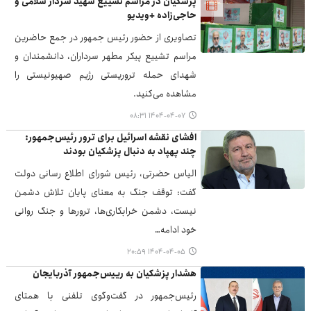
پزشکیان در مراسم تشییع شهید سردار سلامی و
حاجی‌زاده +ویدیو
تصاویری از حضور رئیس جمهور در جمع حاضرین
مراسم تشییع پیکر مطهر سرداران، دانشمندان و
شهدای حمله تروریستی رژیم صهیونیستی را
مشاهده می‌کنید.
۱۴۰۴-۰۴-۰۷ ۰۸:۳۱
افشای نقشه اسرائیل برای ترور رئیس‌جمهور:
چند پهپاد به دنبال پزشکیان بودند
الیاس حضرتی، رئیس شورای اطلاع رسانی دولت
گفت: توقف جنگ به معنای پایان تلاش دشمن
نیست، دشمن خرابکاری‌ها، ترورها و جنگ روانی
خود ادامه…
۱۴۰۴-۰۴-۰۵ ۲۰:۵۹
هشدار پزشکیان به رییس‌جمهور آذربایجان
رئیس‌جمهور در گفت‌وگوی تلفنی با همتای