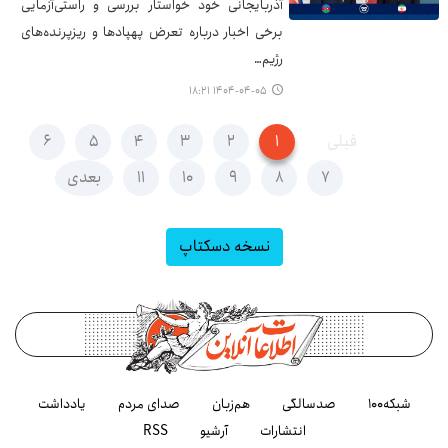
آذربایجانی خود خواستار بررسی و راستی‌آزمایی
برخی اخبار درباره تعرض پهپادها و ریزپرنده‌های
رژیم…
۱۴۰۴-۰۴-۰۵ ۱۸:۲۱
قبلی
۱
۲
۳
۴
۵
۶
۷
۸
۹
۱۰
۱۱
بعدی
نسخه دسکتاپ
شبکه۱۰۰
صدسالگی
هم‌زبان
صدای مردم
یادداشت
انتشارات
آرشیو
RSS