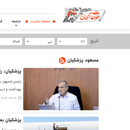
صفحه نخست
جامعه
فر
تاریخ
27
تیر
1404
مسعود پزشکیان
پزشکیان: را
رئیس‌جمهور با
بهداشت و درما
۱۴۰۴-۰۳-۰۴ ۲۳:۳۹
پزشکیان به 