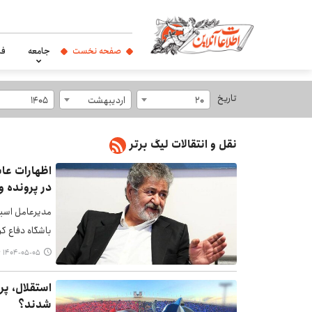
صفحه نخست
جامعه
فر
تاریخ
20
اردیبهشت
1405
نقل و انتقالات لیگ برتر
اظهارات عاب
در پرونده و
مدیرعامل اسبق
باشگاه دفاع کر
۱۴۰۴-۰۵-۰۵ ۱۲:۰۶
استقلال، پ
شدند؟