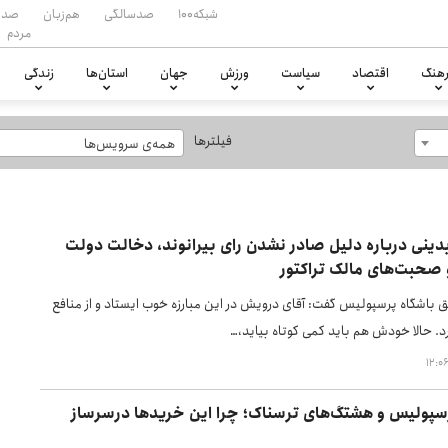
شبکه۱۰۰
صدسالگی
هم‌زبان
صدا
مردم
هنگ
اقتصاد
سیاست
ورزش
جهان
استان‌ها
زندگی
فیلترها
همه‌ی سرویس‌ها
دینی درباره دلیل صادر نشدن رای بیرانوند، دخالت دولت
 صحبت‌های مالک تراکتور
 باشگاه پرسپولیس گفت: آقای درویش در این مبارزه خوب ایستاد و از منافع
د. حالا خودش هم باید کمی کوتاه بیاید،…
رسپولیس و هشتگ‌های ترسناک؛ چرا این خریدها درسرساز