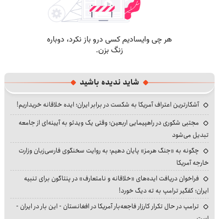
شاید ندیده باشید
آشکارترین اعتراف آمریکا به شکست در برابر ایران؛ ایده خلاقانه خریداریم!
مجتبی شکوری در راهپیمایی اربعین؛ وقتی یک ویدئو به آیینه‌ای از جامعه
تبدیل می‌شود
چگونه به «جنگ هرمز» پایان دهیم؛ به روایت سخنگوی فارسی‌زبان وزارت
خارجه آمریکا
فراخوان دریافت ایده‌های «خلاقانه و نامتعارف» در پنتاگون برای تنبیه
ایران؛ کفگیر ترامپ به ته دیگ خورد!
ترامپ در حال تکرار کارزار فاجعه‌بار آمریکا در افغانستان - این بار در ایران -
است