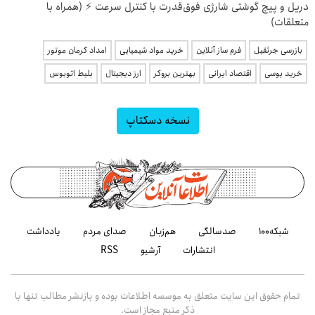
دریل و پیچ گوشتی شارژی فوق‌قدرت با کنترل سرعت ⚡ (همراه با
متعلقات)
بازرسی جرثقیل
فرم ساز آنلاین
خرید مواد شیمیایی
امداد کرمان موتور
خرید یوسی
اقتصاد ایرانی
بهترین بروکر
ارز دیجیتال
بلیط اتوبوس
نسخه دسکتاپ
شبکه۱۰۰
صدسالگی
هم‌زبان
صدای مردم
یادداشت
انتشارات
آرشیو
RSS
تمام حقوق این سایت متعلق به موسسه اطلاعات بوده و بازنشر مطالب تنها با
ذکر منبع مجاز است.