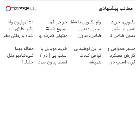
مطالب پیشنهادی
تکنوپی: خرید
وام تکنوپی تا ۱۵۰
جراحی کمر
150 میلیون وام
آسان با اعتبار
میلیون؛ بدون
ممنوع شد⛔
بگیر، طلای آب
بدون ضامن تا
ضامن، بدون
میتونی کمرت رو
شده و زینتی بخر
۱۰۰ میلیون تومان
دردسر
در منزل درمان
مسیر همراهی و
با این نوشیدنی
خرید موبایل با
محاله پیدا
کنی! 👈🏻
گزارش عملکرد
گیاهی کبدت
اسنپ پی | در ۴
کنی،شامپو مثل
پرسش‌نامه
گروه اسنپ در
همیشه
قسط بدون سود
جلبک!
۱۴۰۴
پرقدرته55%تخفیف
و کارمزد!
ضدریزش+رویش
مجدد40%تخفیف