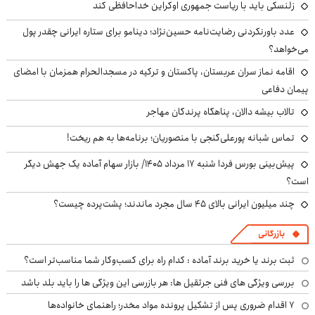
زلنسکی باید با ریاست جمهوری اوکراین خداحافظی کند
عدد باورنکردنی رضایت‌نامه حسین‌نژاد؛ دینامو برای ستاره ایرانی چقدر پول
می‌خواهد؟
اقامه نماز سران عربستان، پاکستان و ترکیه در مسجدالحرام همزمان با امضای
پیمان دفاعی
تالاب بیشه دالان، پناهگاه پرندگان مهاجر
تماس شبانه پورعلی‌گنجی با منصوریان؛ برنامه‌ها به هم ریخت!
پیش‌بینی بورس فردا شنبه ۱۷ مرداد ۱۴۰۵/ بازار سهام آماده یک جهش دیگر
است؟
چند میلیون ایرانی بالای ۴۵ سال مجرد ماندند؛ پشت‌پرده چیست؟
بازرگانی
ثبت برند یا خرید برند آماده : کدام راه برای کسب‌وکار شما مناسب‌تر است؟
بررسی ویژگی های فنی جرثقیل ها: هر بازرسی این ویژگی ها را باید بلد باشد
۷ اقدام ضروری پس از تشکیل پرونده مواد مخدر؛ راهنمای خانواده‌ها