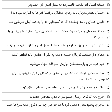
بدرقه استاد ابوالقاسم قاسم‌زاده به منزل ابدی‌اش+تصاویر
احتمال تغییر میزبان دیدارهای استقلال در آسیا؛ آبی‌ها به امارات می‌روند؟
کابین خلبان و لاشه جنگنده اف-۱۵ آمریکایی که با پدافند ایران سرنگون شد
حمله سگ‌های ولگرد به یک کودک ۹ ساله؛ خطری بزرگ امنیت شهروندان را
تهدید می‌کند
بارش باران، رعدوبرق و طوفان شدید؛ خطر سیل این مناطق را تهدید می‌کند
ادعای وال‌استریت ژورنال: حمله روسیه به یکی از اعضای ناتو قطعی است
خبر خوب برای بازنشستگان: واریزی معوقات انجام می‌شود
مقام سعودی: توافقنامه دفاعی عربستان، پاکستان و ترکیه تهدیدی برای
کشورهای منطقه نیست
پیاتزا فهرست نهایی تیم ملی را برای رقابت‌های آسیایی اعلام کرد
حراج ۸۸ اثر فاخر از زمان تیموریان تا دوره معاصر +تصاویر
ماجرای پرسپولیس و دنیل گرا؛ تارتار خواهان جدایی دفاع راست سرخ‌ها است