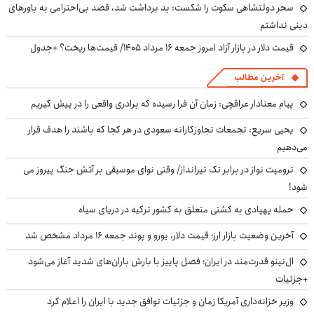
سحر دولتشاهی سکوت را شکست: بد برداشت شد، قصد بی‌احترامی به باورهای
دینی نداشتم
قیمت دلار در بازار آزاد امروز جمعه ۱۶ مرداد ۱۴۰۵/ قیمت‌ها ریخت؟ +جدول
آخرین مطالب
پیام معنادار عراقچی: زمان آن فرا رسیده که برادری واقعی را در پیش گیریم
یحیی سریع: تجمعات تجاوزکارانه سعودی در هر کجا که باشند را هدف قرار
می‌دهیم
ترومپت نواز در برابر تک تیرانداز/ وقتی نوای موسیقی بر آتش جنگ پیروز می
شود!
حمله پهپادی به کشتی متعلق به کشور ترکیه در دریای سیاه
آخرین وضعیت بازار ارز؛ قیمت دلار، یورو و پوند جمعه ۱۶ مرداد مشخص شد
ال‌نینو قدرت‌مند در ایران؛ فصل پاییز با بارش باران‌های شدید آغاز می‌شود
+جزئیات
وزیر خزانه‌داری آمریکا زمان و جزئیات توافق جدید با ایران را اعلام کرد