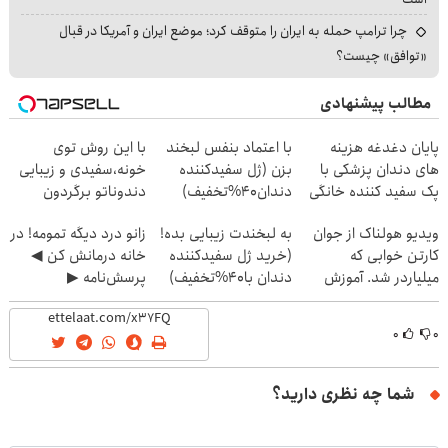
چرا ترامپ حمله به ایران را متوقف کرد؛ موضع ایران و آمریکا در قبال
«توافق» چیست؟
مطالب پیشنهادی
پایان دغدغه هزینه
با اعتماد بنفس لبخند
با این روش توی
های دندان پزشکی با
بزن (ژل سفیدکننده
خونه،سفیدی و زیبایی
پک سفید کننده خانگی
دندان40%تخفیف)
دندوناتو برگردون
(40%off)
ویدیو هولناک از جوان
به لبخندت زیبایی بده!
زانو درد دیگه تمومه! در
کارتن خوابی که
(خرید ژل سفیدکننده
خانه درمانش کن ◀
میلیاردر شد. آموزش
دندان با40%تخفیف)
پرسش‌نامه ▶
رایگان
۰
۰
شما چه نظری دارید؟