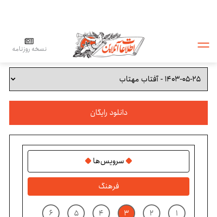
نسخه روزنامه
دانلود رایگان
سرویس‌ها
فرهنگ
۶
۵
۴
۳
۲
۱