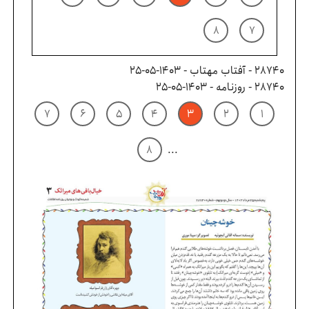
۸
۷
28740 - آفتاب مهتاب - ۱۴۰۳-۰۵-۲۵
28740 - روزنامه - ۱۴۰۳-۰۵-۲۵
۷
۶
۵
۴
۳
۲
۱
۸
...