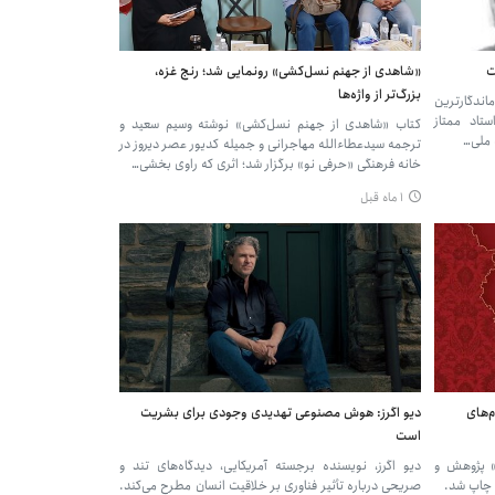
ت
«شاهدی از جهنم نسل‌کشی» رونمایی شد؛ رنج غزه،
بزرگ‌تر از واژه‌ها
اندگارترین
ستاد ممتاز
کتاب «شاهدی از جهنم نسل‌کشی» نوشته وسیم سعید و
ترجمه سیدعطاءالله مهاجرانی و جمیله کدیور عصر دیروز در
خانه فرهنگی «حرفی نو» برگزار شد؛ اثری که راوی بخشی…
۱ ماه قبل
‌های
دیو اگرز: هوش مصنوعی تهدیدی وجودی برای بشریت
است
ا» پژوهش و
دیو اگرز، نویسنده برجسته آمریکایی، دیدگاه‌های تند و
 چاپ شد.
صریحی درباره تأثیر فناوری بر خلاقیت انسان مطرح می‌کند.