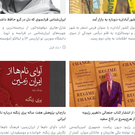
 آبادان» دوباره به بازار آمد
ایران‌شناس فرانسوی که دل در گرو حافظ داش
 کشور آبادان» با عنوان فرعی «سفر به شهر
شارل-هانری دوفوشه‌کور، از برجسته‌ترین و م
و نوستالژی» به قلم نرگس جودکی از سوی
چهره‌های ایران‌شناسی در فرانسه و اروپا، ا
سسه اطلاعات به چاپ دوم رسید.
دانشگاه سوربن نو (پاریس ۳) و اینالکو (مؤسسه ملی…
۱ ماه قبل
ز انتشار کتاب جنجالی «تغییر رژیم»؛
بازچاپ پژوهش هفت ساله پری زنگنه درباره نام
از هرج‌ومرج در کاخ سفید
ایرانی
ر رژیم: درون ریاست جمهوری امپریالیستی
کتاب «آوای نام‌ها از ایران‌زمین؛ فرهنگ نام‌ه
» نوشته مگی هابرمان و جاناتان سوان، کمتر از
نگارش پری زنگنه، خواننده و موسیقیدان، تجدید