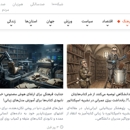
شبکه۱۰۰
صدسالگی
هم‌زبان
صدا
مردم
هنگ
اقتصاد
سیاست
ورزش
جهان
استان‌ها
زندگی
دانشگاهی توصیه می‌کنند از شر کتاب‌هایتان
جنایت فرهنگی برای ارتقای هوش مصنوعی؛ خرید
 یادداشت بیژن عمرانی در نشریه اسپکتاتور
نابودی کتاب‌ها برای آموزش مدل‌های زبانی!
 پژوهشگر بریتانیایی ایرانی‌تبار، در مقاله‌ای
غول‌های فناوری دنیا در روشی تکان‌دهنده، برای
ریه‌ «اسپکتاتور» با زبانی کنایه‌آمیز به انتقاد از
اشتهای سیری‌ناپذیر خود به داده‌های انسان
وپاگیر مدیران دانشگاهی…
عمده و نابودی کتاب‌های عتیقه و کمیاب روی آورد
۳ روز قبل