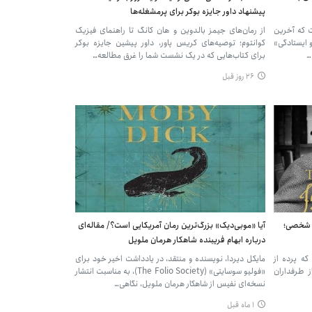
پیشنهاد داور جایزه بوکر برای پرمشغله‌ها
ست که آخرین
از رمان‌های جیمز بالدوین و هان کانگ تا راهنمای فیزیک
و ایستادگی»
کوانتوم؛ توصیه‌های کریس پاور، داور پیشین جایزه بوکر
برای کتاب‌هایی که در یک نشست شما را غرق مطالعه…
۲۶ روز قبل
ی شخصی؛
آیا «موبی‌دیک» بزرگ‌ترین رمان آمریکایی است؟/ مقاله‌ای
درباره ابهام فریبنده شاهکار هرمان ملویل
 که پرده از
مایکل دیردا، نویسنده و منتقد، در یادداشت اخیر خود برای
ز طرفداران
«فولیو سوسایتی» (The Folio Society)، به مناسبت انتشار
نسخه‌ای نفیس از شاهکار هرمان ملویل، نگاهی…
۱ ماه قبل