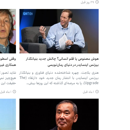
۲۹ روز قبل
هوش مصنوعی یا قلم انسانی؟ چالش جدید بنیانگذار
وقتی اسطوره
بیزنس اینسایدر در دنیای رمان‌نویسی
همکاری غیرم
هنری بلاجت، چهره شناخته‌شده دنیای فناوری و بنیانگذار
شاید تصور ک
بیزنس اینسایدر، با انتشار رمان جدید خود «ارتقا» (The
هیچ‌چیز نمی
Upgrade)، پا به عرصه‌ای گذاشته که این روزها بیش…
حقیقت این ا
۱ ماه قبل
۱ ماه قبل