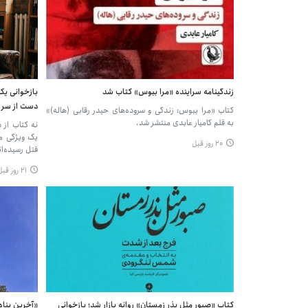
زندگینامه سراینده «مرا ببوس» کتاب شد
بازخوانی یک
دست از سر ج
کتاب «مرا ببوس: زندگی و سروده‌های حیدر رقابی (هاله)»
به قلم کامیار عابدی منتشر شد.
نه کتاب از 
یک ویژگی مش
۲۰ روز قبل
قتل رسیده‌ان
۲۱ روز قبل
کتاب «صبور مثل بذر زمستان» روانه بازار شد؛ بازخوانی
«آخرین پناه