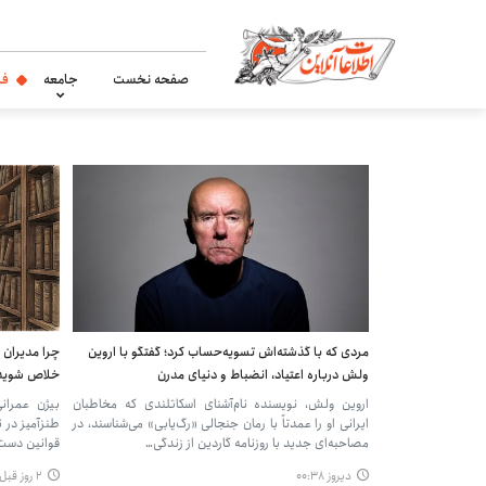
صفحه نخست
جامعه
فر
مردی که با گذشته‌اش تسویه‌حساب کرد؛ گفتگو با اروین
چرا مدیران 
ولش درباره اعتیاد، انضباط و دنیای مدرن
خلاص شوید؟/
اروین ولش، نویسنده نام‌آشنای اسکاتلندی که مخاطبان
بیژن عمرانی،
ایرانی او را عمدتاً با رمان جنجالی «رگ‌یابی» می‌شناسند، در
طنزآمیز در نش
مصاحبه‌ای جدید با روزنامه گاردین از زندگی…
قوانین دست‌
دیروز ۰۰:۳۸
۲ روز قبل