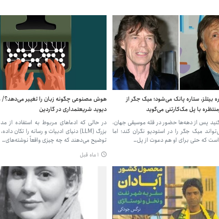
 بیتلز، ستاره پانک می‌شود؛ میک جگر از
هوش مصنوعی چگونه زبان را تغییر می‌دهد؟/ مق
نتظره با پل مک‌کارتنی می‌گوید
دیوید شریعتمداری در گاردین
نید پس از دهه‌ها حضور در قله موسیقی جهان،
در حالی که ادعاهای مربوط به استفاده از مدل
‌تواند میک جگر را در استودیو نگران کند؛ اما
بزرگ (LLM) دنیای ادبیات و رسانه را تکان داد
ست که حتی برای او هم دعوت از پل…
توضیح می‌دهند که چه چیزی واقعاً نوشته‌های…
۱ ماه قبل