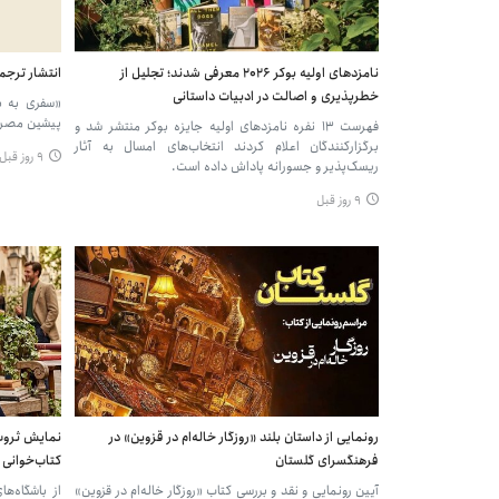
نامزدهای اولیه بوکر ۲۰۲۶ معرفی شدند؛ تجلیل از
انتشار ترجم
خطرپذیری و اصالت در ادبیات داستانی
«سفری به بو
پیشین مصر -
فهرست ۱۳ نفره نامزدهای اولیه جایزه بوکر منتشر شد و
برگزارکنندگان اعلام کردند انتخاب‌های امسال به آثار
۹ روز قبل
ریسک‌پذیر و جسورانه پاداش داده است.
۹ روز قبل
رونمایی از داستان بلند «روزگار خاله‌ام در قزوین» در
نمایش ثروت
فرهنگسرای گلستان
کتاب‌خوانی
آیین رونمایی و نقد و بررسی کتاب «روزگار خاله‌ام در قزوین»
از باشگاه‌ه