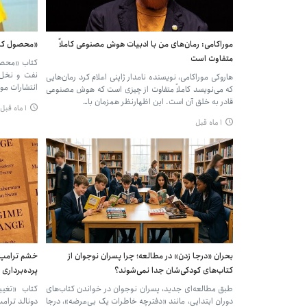
موراکامی: رمان‌های من با ادبیات هوش مصنوعی کاملاً
«محصول کشور
متفاوت است
کتاب «محصول
نفت و نخل 
هاروکی موراکامی، نویسنده نامدار ژاپنی اعلام کرد رمان‌هایی
انتشارات مو
که می‌نویسد کاملاً متفاوت از چیزی است که هوش مصنوعی
قادر به خلق آن است. این اظهارنظر همزمان با…
۱ ماه قبل
۱ ماه قبل
بحران «درجا زدن» در مطالعه؛ چرا پسران نوجوان از
خشم ترامپ ا
کتاب‌های کودکی‌شان جدا نمی‌شوند؟
پرده‌برداری 
طبق مطالعه‌ای جدید، پسران نوجوان در خواندن کتاب‌های
کتاب «تغیی
دوران ابتدایی، مانند «دفترچه خاطرات یک بی‌عرضه»، درجا
دونالد ترامپ