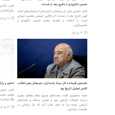
شمس لنگرودی از «فرج بعد از شدت»
کتاب «آخرین
زنگی‌آبادی ب
کتاب «صبور مثل بذر زمستان» گزیده‌ای از داستان‌های کتاب
کهن «فرج بعد از شدت» اثر قاضی ابوعلی محسن تنوخی
۲۵ روز قبل
است، با انتخاب و مقدمه محمد شمس لنگرودی و
تصویرگری…
۲۴ روز قبل
نخستین فرمانده کل سپاه پاسداران: منبرهای رهبر انقلاب،
«ذهن و رایان
کلاس تحلیل تاریخ بود
کتاب «ذهن و
هوش مصنوع
جواد منصوری گفت: بحث‌های منبری مقام معظم رهبری
وقار منتشر 
درباره تحولات تاریخی بود و همین مساله و بحث‌های
تاریخی توجه مرا به خود جلب کرد که یک روحانی در
۳۰ روز قبل
جلسات عزاداری…