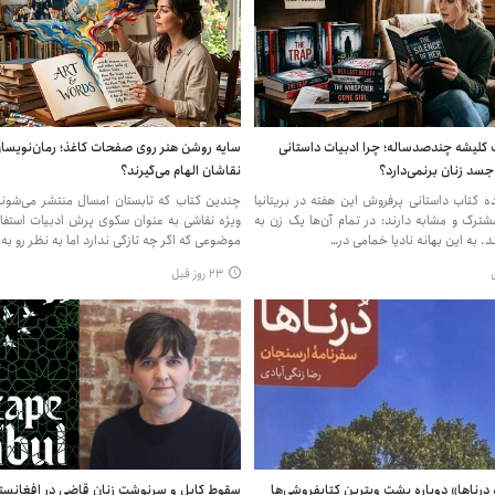
 کلیشه چندصدساله؛ چرا ادبیات داستانی
سایه روشن هنر روی صفحات کاغذ؛ رمان‌نویسان
سد زنان برنمی‌دارد؟
نقاشان الهام می‌گیرند؟
ده کتاب داستانی پرفروش این هفته در بریتانیا
چندین کتاب که تابستان امسال منتشر می‌شوند،
ترک و مشابه دارند: در تمام آن‌ها یک زن به
ویژه نقاشی به عنوان سکوی پرش ادبیات استفاده
د. به این بهانه نادیا خمامی در…
موضوعی که اگر چه تازگی ندارد اما به نظر رو به
۲۳ روز قبل
 درناها» دوباره پشت ویترین کتابفروشی‌ها
سقوط کابل و سرنوشت زنان قاضی‌ در افغانستا