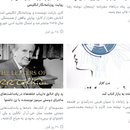
روایت روزنامه‌نگار انگلیسی
 پناه درناها» سفرنامه ارسنجان نوشته رضا
ه چاپ دوم رسید.
کارن بارتلت نویسنده و روزنامه‌نگار انگلیسی ا
کتابش «فرار از کابل؛ روایتی واقعی از همبستگی 
سال ۲۰۲۵ منتشر شد و امسال جایزه ادبی جورج…
۲۵ روز قبل
ه» به بازار کتاب آمد
رد پای خالق «ارباب حلقه‌ها» در یادداشت‌ها
ماجرای دوستی مرموز نویسنده با زن ناشنوا
 رایانه» با عنوان فرعی «درآمدی بر فلسفه
ی» نوشته مت کارتر با ترجمه محمدحسین
مجموعه‌ای از کتاب‌ها، نامه‌ها و یادداشت‌هایی
شد.
دوستی عجیب میان جی.‌آر.‌آر. تالکین و یکی ا
ناشنوای او برمی‌دارد، به‌زودی به حراج گذاشته…
۳۰ روز قبل