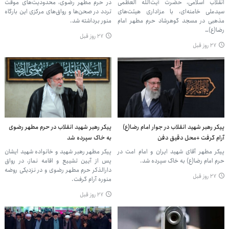
انقلاب اسلامی، حضرت آیت‌الله العظمی
در حرم مطهر رضوی، محدودیت‌های موقت
سیدعلی خامنه‌ای، با عزاداری هیئت‌های
تردد در صحن‌ها و رواق‌های مرکزی این بارگاه
مذهبی در مسجد گوهرشاد حرم مطهر امام
منور برداشته شد.
رضا(ع)…
۲۷ روز قبل
۲۷ روز قبل
پیکر رهبر شهید انقلاب در جوار امام رضا(ع)
پیکر رهبر شهید انقلاب در حرم مطهر رضوی
آرام گرفت +محل دقیق دفن
به خاک سپرده شد
پیکر مطهر آقای شهید ایران و امام امت در
پیکر مطهر رهبر شهید و خانواده شهید ایشان
حرم امام رضا(ع) به خاک سپرده شد.
پس از آیین تشییع و اقامه نماز، در رواق
دارالذکر حرم مطهر رضوی و در نزدیکی روضه
۲۷ روز قبل
منوره آرام گرفت.
۲۷ روز قبل