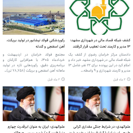
کشف شبکه فساد مالی در شهرداری مشهد؛
رکوردشکنی فولاد نیشابور در تولید بریکت،
۱۳ مدیر و کارمند تحت تعقیب قرار گرفتند
آهن اسفنجی و گندله
دادستان مرکز خراسان رضوی از کشف یک
مجتمع فولاد خراسان در اردیبهشت و
شبکه فساد مالی در شهرداری مشهد خبر داد و
خردادماه ۱۴۰۵، با هم‌افزایی کارکنان و
اعلام کرد در این پرونده برای ۲۲ نفر، شامل ۱۳
برنامه‌ریزی دقیق، رکوردهایی تازه‌ در تولید
مدیر و کارمند شهرداری و ۹ واسطه،…
ماهانه آهن اسفنجی و بریکت (۷۸,۷۵۸ تن)…
۲ ماه قبل
۲ ماه قبل
علم‌الهدی: در شرایط جنگی مقداری گرانی
علم‌الهدی: ایران به عنوان ابرقدرت چهارم
طبیعی است اما با گران‌فروشان برخورد شود
دنیا ظهور کرد/ شهید رییسی هیچ‌گاه