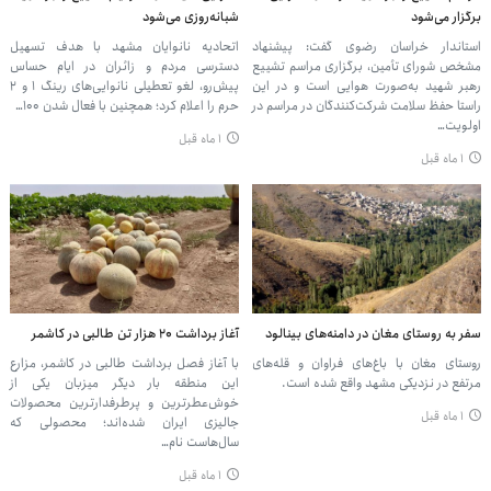
برگزار می‌شود
شبانه‌روزی می‌شود
استاندار خراسان رضوی گفت: پیشنهاد
اتحادیه نانوایان مشهد با هدف تسهیل
مشخص شورای تأمین، برگزاری مراسم تشییع
دسترسی مردم و زائران در ایام حساس
رهبر شهید به‌صورت هوایی است و در این
پیش‌رو، لغو تعطیلی نانوایی‌های رینگ ۱ و ۲
راستا حفظ سلامت شرکت‌کنندگان در مراسم در
حرم را اعلام کرد؛ همچنین با فعال شدن ۱۰۰…
اولویت…
۱ ماه قبل
۱ ماه قبل
سفر به روستای مغان در دامنه‌های بینالود
آغاز برداشت ۲۰ هزار تن طالبی در کاشمر
روستای مغان با باغ‌های فراوان و قله‌های
با آغاز فصل برداشت طالبی در کاشمر، مزارع
مرتفع در نزدیکی مشهد واقع شده است.
این منطقه بار دیگر میزبان یکی از
خوش‌عطرترین و پرطرفدارترین محصولات
۱ ماه قبل
جالیزی ایران شده‌اند؛ محصولی که
سال‌هاست نام…
۱ ماه قبل