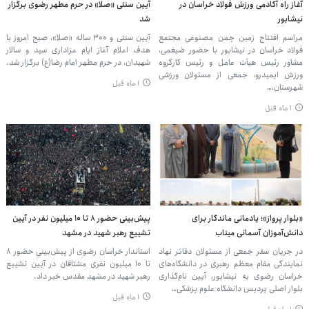
آغاز راه آکادمی ورزش فولاد خراسان در
آیین سنتی «صلا» در حرم مطهر رضوی برگزار
نیشابور
شد
مراسم افتتاح زمین چمن مصنوعی مجتمع
آیین سنتی و ۳۰۰ ساله «صلا»، صبح امروز با
فولاد خراسان در نیشابور با حضور ضیغمی،
هدف اعلام آغاز ایام عزاداری سید و سالار
مشاور رئیس هیأت عامل و رئیس کارگروه
شهیدان، در حرم مطهر امام رضا(ع) برگزار شد.
ورزش ایمیدرو، جمعی از مسئولان ورزشی
۱ ماه قبل
شهرستان،…
۱ ماه قبل
«بلوار پرواز»؛ یادمانی ماندگار برای
پیش‌بینی حضور ۸ تا ۱۰ میلیون نفر در آیین
دانش‌آموزان آسمانی میناب
تشییع رهبر شهید در مشهد
در جریان سفر جمعی از مسئولان دفاتر نهاد
استاندار خراسان رضوی از پیش‌بینی حضور ۸
نمایندگی مقام معظم رهبری در دانشگاه‌های
تا ۱۰ میلیون نفری مشتاقان در آیین تشییع
خراسان رضوی به نیشابور، آیین نام‌گذاری
رهبر شهید در مشهد مقدس خبر داد.
بلوار اصلی پردیس دانشگاه علوم پزشکی…
۱ ماه قبل