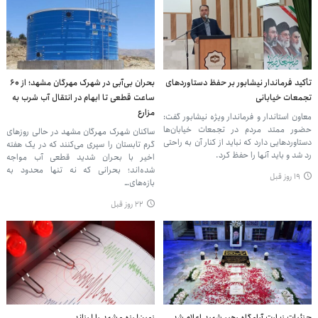
تأکید فرماندار نیشابور بر حفظ دستاوردهای
بحران بی‌آبی در شهرک مهرگان مشهد؛ از ۶۰
تجمعات خیابانی
ساعت قطعی تا ابهام در انتقال آب شرب به
مزارع
معاون استاندار و فرماندار ویژه نیشابور گفت:
حضور ممتد مردم در تجمعات خیابان‌ها
ساکنان شهرک مهرگان مشهد در حالی روزهای
دستاوردهایی دارد که نباید از کنار آن به راحتی
گرم تابستان را سپری می‌کنند که در یک هفته
رد شد و باید آنها را حفظ کرد.
اخیر با بحران شدید قطعی آب مواجه
شده‌اند؛ بحرانی که نه تنها محدود به
۱۹ روز قبل
بازه‌های…
۲۲ روز قبل
جزئیات زیارت آرامگاه رهبر شهید اعلام شد
زمین‌لرزه مشهد را لرزاند