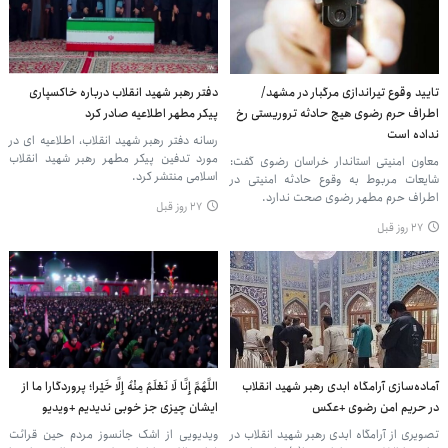
تایید وقوع تیراندازی مرگبار در مشهد/
دفتر رهبر شهید انقلاب درباره خاکسپاری
اطراف حرم رضوی هیچ حادثه تروریستی رخ
پیکر مطهر اطلاعیه صادر کرد
نداده است
رسانه دفتر رهبر شهید انقلاب، اطلاعیه ای در
مورد تدفین پیکر مطهر رهبر شهید انقلاب
معاون امنیتی استاندار خراسان رضوی گفت:
اسلامی منتشر کرد.
شایعات مربوط به وقوع حادثه امنیتی در
اطراف حرم مطهر رضوی صحت ندارد.
۲۷ روز قبل
۲۷ روز قبل
آماده‌سازی آرامگاه ابدی رهبر شهید انقلاب
اللَّهُمَّ إِنَّا لَا نَعْلَمُ مِنْهُ إِلَّا خَیْرا؛ پروردگارا ما از
در حریم امن رضوی +عکس
ایشان چیزی جز خوبی ندیدیم +ویدیو
تصویری از آرامگاه ابدی رهبر شهید انقلاب در
ویدیویی از اشک جانسوز مردم حین قرائت