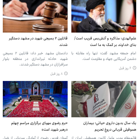
علم‌الهدی: مذاکره و آتش‌بس فریب است/
قاتلین ۲ بسیجی شهید در مشهد دستگیر
بنای خداوند بر کمک به ما است
شدند
امام جمعه مشهد گفت: تنها راه مقابله با
دادستان مشهد خبر داد: قاتلین ۲ بسیجی
دشمن آمریکایی جهاد و مقاومت است.
شهید حادثه تیراندازی در منطقه بلوار
سرافرازان در مشهد دستگیر شدند.
۶ روز قبل
۸ روز قبل
یک سال بدون داروی حیاتی؛ بیماران
حرم رضوی مهیای برگزاری مراسم چهلم
هموفیلی قربانی دروغِ تحریم
«رهبر شهید امت»
قائم‌مقام مدیر عامل کانون هموفیلی ایران از
آستان قدس رضوی از آمادگی میزبانی از خیل