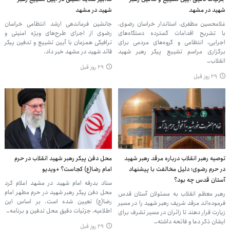
شهید در مشهد
شهید در مشهد
غلامحسین مظفری، استاندار خراسان رضوی،
جانشین فرماندهی ارشد انتظامی خراسان
با تشریح اقدامات گسترده دستگاه‌های
رضوی از اجرای طرح‌های ویژه امنیتی و
اجرایی، انتظامی و گروه‌های مردمی برای
ترافیکی همزمان با آیین تشییع و تدفین پیکر
برگزاری مراسم تشییع پیکر رهبر شهید
قائد شهید در مشهد خبر داد.
انقلاب…
۲۹ روز قبل
۲۹ روز قبل
توصیه رهبر انقلاب درباره مرقد رهبر شهید
محل دفن پیکر رهبر شهید انقلاب در حرم
در حرم رضوی؛ دلیل مخالفت با پیشنهاد
امام رضا(ع) کجاست؟ +ویدیو
آستان قدس چه بود؟
ستاد بدرقه امام شهید در مشهد اعلام کرد
محل دفن پیکر رهبر شهید در حرم مطهر امام
رهبر معظم انقلاب به مسئولان آستان قدس
رضا(ع) تعیین شده است. بر اساس این
فرموده‌اند مرقد شریف رهبر شهید را در مسیر
اطلاعیه، جزئیات دقیق محل تدفین و برنامه…
زیارت قرار دهند تا زائران در مسیر تشرف برای
ایشان ذکر دعا و فاتحه داشته…
۲۹ روز قبل