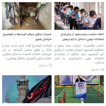
انتقاد نماینده مردم مشهد از زمان‌بندی
خسارت سنگین سیلاب کم‌سابقه در کوهسرخ
امتحانات نهایی؛ تداخل با ایام اربعین
خراسان رضوی
احسان عظیمی‌راد، نماینده مردم مشهد و
فرماندار کوهسرخ گفت: بارش شدید باران و
سخنگوی کمیسیون آموزش مجلس، از پیگیری
تگرگ و وقوع سیلابی کم‌سابقه در این
این کمیسیون برای بازنگری در زمان‌بندی
شهرستان، خسارات گسترده‌ به منازل مسکونی،
امتحانات نهایی دانش‌آموزان به دلیل
باغات و اراضی کشاورزی، راه‌های روستایی،…
تداخل…
۱ ماه قبل
۱ ماه قبل