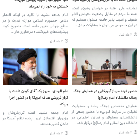
خستگی به خود راه نمی‌داد
نماینده ولی ‌ فقیه در خراسان رضوی گفت:
همه ما مردم در مقابل وضعیت معیشتی قشر
امام جمعه مشهد با تأکید بر اینکه اقتدار
ضعیف و آسیب ‌پذیر جامعه مسئول هستیم که
دفاعی جمهوری اسلامی موازنه قدرت را در
در این خصوص می ‌توان با مشارکت جدی…
سطح جهانی تغییر داده است، تصریح کرد:
پیشرفت‌های خیره‌کننده در فناوری‌های…
۲ ماه قبل
۲ ماه قبل
حضور کهنه‌سرباز آمریکایی در همایش جنگ
علم الهدی: امروز یک آقای گردن کلفت با
رسانه دانشگاه امام رضا(ع)
گران‌فروشی هدف آمریکا را در کشور اجرا
می‌کند
همایش تخصصی «جنگ رسانه و مسئولیت
نخبگان در شرایط کنونی» با حضور جمعی از
امام جمعه مشهد گفت: گران‌فروشان و
دانشگاهیان، مسئولان و فعالان اجتماعی در
مزدوران اقتصادی امروز، پیاده نظام آمریکا در
دانشگاه بین‌المللی امام رضا(ع) برگزار شد.
داخل کشور هستند.
۲ ماه قبل
۲ ماه قبل