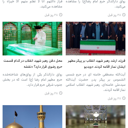
رواق دارالذکر حرم امام رضا(ع) را مشاهده
فراز «اللهم انا لا نعلم منهم الا خیرا» را
می‌کنید.
مشاهده می‌کنید.
۲۸ روز قبل
۲۸ روز قبل
فرزند ارشد رهبر شهید انقلاب بر پیکر مطهر
محل دفن رهبر شهید انقلاب در کدام قسمت
ایشان نماز اقامه کردند +ویدیو
حرم رضوی قرار دارد؟ +نقشه
آیت‌الله مصطفی خامنه ای در حرم شمس
رواق دارالذکر یکی از رواق‌های شناخته‌شده
الشموس بر پیکر پدر، حضرت آیت‌الله
حرم مطهر امام رضا (ع) است که در بخش
سیدعلی خامنه‌ای، رهبر شهید انقلاب اسلامی
جنوب شرقی حرم قرار دارد.
نماز اقامه کردند.
۲۸ روز قبل
۲۸ روز قبل