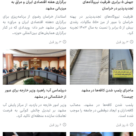
جهش ۵ برابری ظرفیت نیروگاه‌های
برگزاری هفته اقتصادی ایران و عراق به
تجدیدپذیر در خراسان
میزبانی مشهد
ظرفیت نیروگاه‌های تجدیدپذیر در پهنه
استاندار خراسان رضوی از برنامه‌ریزی برای
خراسان با عبور از مرز ۵۵۰ مگاوات، رشدی
برگزاری «هفته اقتصادی ایران و عراق» به
بیش از ۵ برابر را نسبت به سال ۱۴۰۳ تجربه
میزبانی مشهد خبر داد؛ رویدادی که در کنار
کرد.
برگزاری همایش‌های بین‌المللی حوزه…
۳ روز قبل
۳ روز قبل
ماجرای پلمپ شدن کافه‌ها در مشهد
دیپلماسی آب؛ راهبرد وزیر خارجه برای عبور
چیست؟
از خشکسالی در مشهد
پلمب شدن کافه‌ها در مشهد، مصائب
وزیر امور خارجه در بازدید از مرکز پایش آب
کافه‌داران و ایجاد دوقطبی در جامعه را موجب
مشهد بر تبدیل چالش کم‌آبی به فرصت
شده است.
تعاملات سازنده منطقه‌ای تاکید کرد.
۵ روز قبل
۶ روز قبل