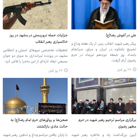
علی در آغوش رضا(ع)
جزئیات حمله تروریستی در مشهد در روز
خاکسپاری رهبر انقلاب
پیکر رهبر شهید انقلاب پس از یک هفته وداع و
تشییع باشکوه در ایران و عراق، سرانجام
تحقیقات تخصصی نیروهای امنیتی و انتظامی
بامداد روز جمعه نوزدهم تیرماه در حرم
مشهد در پرونده تیراندازی به سوی دو جوان
رضوی آرام گرفت.
بسیجی ابعاد تازه‌ای از این ماجرا را فاش کرد.
۲۶ روز قبل
۲۶ روز قبل
برگزاری مراسم ترحیم رهبر شهید در حرم
صحن‌ها و رواق‌های حرم امام رضا(ع) به
مطهر رضوی
حالت عادی بازگشتند
آیین بزرگداشت یاد و خاطره رهبر شهید
با پایان یافتن مراسم وداع و تدفین رهبر شهید