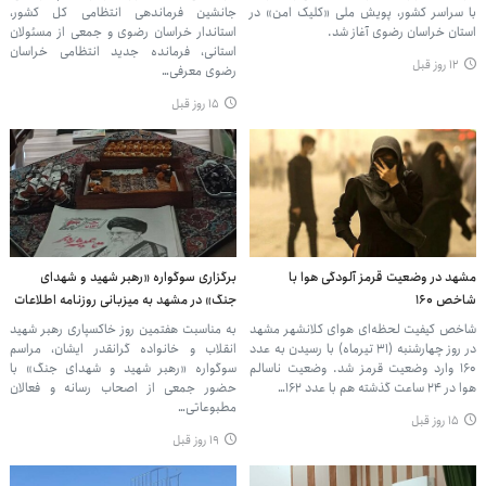
با سراسر کشور، پویش ملی «کلیک امن» در
جانشین فرماندهی انتظامی کل کشور،
استان خراسان رضوی آغاز شد.
استاندار خراسان رضوی و جمعی از مسئولان
استانی، فرمانده جدید انتظامی خراسان
۱۲ روز قبل
رضوی معرفی…
۱۵ روز قبل
مشهد در وضعیت قرمز آلودگی هوا با
برگزاری سوگواره «رهبر شهید و شهدای
شاخص 160
جنگ» در مشهد به میزبانی روزنامه اطلاعات
شاخص کیفیت لحظه‌ای هوای کلانشهر مشهد
به مناسبت هفتمین روز خاکسپاری رهبر شهید
در روز چهارشنبه (۳۱ تیرماه) با رسیدن به عدد
انقلاب و خانواده گرانقدر ایشان، مراسم
۱۶۰ وارد وضعیت قرمز شد. وضعیت ناسالم
سوگواره «رهبر شهید و شهدای جنگ» با
هوا در ۲۴ ساعت گذشته هم با عدد ۱۶۲…
حضور جمعی از اصحاب رسانه و فعالان
مطبوعاتی…
۱۵ روز قبل
۱۹ روز قبل