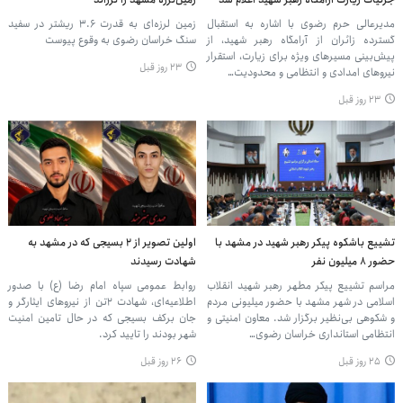
مدیرعالی حرم رضوی با اشاره به استقبال
زمین لرزه‌ای به قدرت ۳.۶ ریشتر در سفید
گسترده زائران از آرامگاه رهبر شهید، از
سنگ خراسان رضوی به وقوع پیوست
پیش‌بینی مسیرهای ویژه برای زیارت، استقرار
۲۳ روز قبل
نیروهای امدادی و انتظامی و محدودیت…
۲۳ روز قبل
تشییع باشکوه پیکر رهبر شهید در مشهد با
اولین تصویر از ۲ بسیجی که در مشهد به
حضور ۸ میلیون نفر
شهادت رسیدند
مراسم تشییع پیکر مطهر رهبر شهید انقلاب
روابط عمومی سپاه امام رضا (ع) با صدور
اسلامی در شهر مشهد با حضور میلیونی مردم
اطلاعیه‌ای، شهادت ۲تن از نیروهای ایثارگر و
و شکوهی بی‌نظیر برگزار شد. معاون امنیتی و
جان برکف بسیجی که در حال تامین امنیت
انتظامی استانداری خراسان رضوی…
شهر بودند را تایید کرد.
۲۵ روز قبل
۲۶ روز قبل