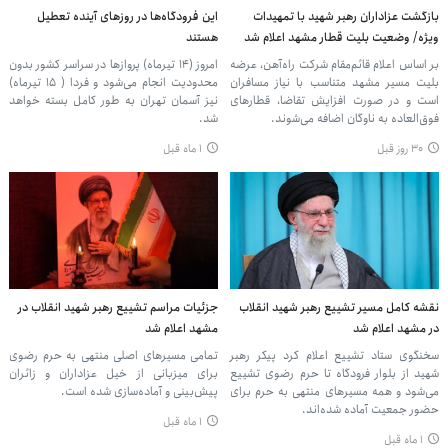
بازگشت عزاداران رهبر شهید با تمهیدات
این فرودگاه‌ها در روزهای آینده تعطیل
ویژه/ وضعیت بلیت قطار مشهد اعلام شد
هستند
بر اساس اعلام قائم‌مقام شرکت راه‌آهن، عرضه
امروز (۱۴ تیرماه) پروازها در سراسر کشور بدون
بلیت مسیر مشهد متناسب با نیاز مسافران
محدودیت انجام می‌شود و فردا ( ۱۵ تیرماه)
است و در صورت افزایش تقاضا، قطارهای
نیز آسمان تهران به طور کامل بسته خواهد
فوق‌العاده به ناوگان اضافه می‌شوند.
شد.
۳۰ روز قبل
۱ ماه قبل
نقشه کامل مسیر تشییع رهبر شهید انقلاب
جزئیات مراسم تشییع رهبر شهید انقلاب در
در مشهد اعلام شد
مشهد ‌اعلام شد
سخنگوی ستاد تشییع اعلام کرد پیکر رهبر
تمامی مسیرهای اصلی منتهی به حرم رضوی
شهید از بلوار فرودگاه تا حرم رضوی تشییع
برای میزبانی از خیل عزاداران و زائران
می‌شود و همه مسیرهای منتهی به حرم برای
پیش‌بینی و آماده‌سازی شده است.
حضور جمعیت آماده شده‌اند.
۱ ماه قبل
۱ ماه قبل