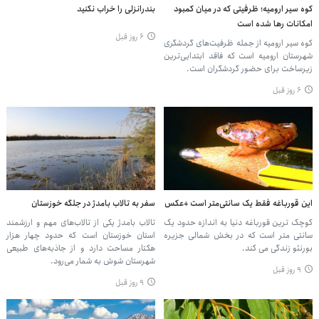
کوه سیر ارومیه؛ ظرفیتی که در میان کمبود
بندرانزلی را خراب نکنید
امکانات رها شده است
۶ روز قبل
کوه سیر ارومیه از جمله ظرفیت‌های گردشگری
شهرستان ارومیه است که فاقد ابتدایی‌ترین
زیرساخت برای حضور گردشگران است.
۶ روز قبل
این قورباغه فقط یک سانتی‌متر است +عکس
سفر به تالاب بامدژ در جلگه خوزستان
کوچک ترین قورباغه دنیا به اندازه حدود یک
تالاب بامدژ یکی از تالاب‌های مهم و ارزشمند
سانتی متر است که در بخش شمالی جزیره
استان خوزستان است که حدود چهار هزار
بورنئو زندگی می کند.
هکتار مساحت دارد و از جاذبه‌های طبیعی
شهرستان شوش به شمار می‌رود.
۹ روز قبل
۹ روز قبل