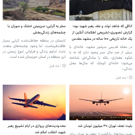
اتاقی که شاهد تولد و عقد رهبر شهید بود؛
سفر به کُرایی؛ سرزمینی خشک و سوزان با
گزارش تصویری-تشریحی اطلاعات آنلاین از
چشمه‌های زندگی‌بخش
یک خانه تاریخی ۱۰۰ ساله در مشهد مقدس
تابستان در منطقه حفاظت‌شده کرایی بسیار
طاقت‌فرساست، اما وجود چشمه‌های متعدد
در محله قدیمی سرشور مشهد، خانه‌ای با
باعث تداوم زندگی و فراوانی تنوع زیستی در
بیش از صد سال عمر وجود دارد که نه با
این منطقه در استان خوزستان شده است.
شکوه معماری، بلکه با سادگی‌اش شناخته
می‌شود؛ خانه‌ای کوچک که سال‌ها محل
۱ ماه قبل
زندگی…
۱ ماه قبل
بلیت نجف تهران ۳۰ میلیون تومان شد
محدودیت‌های پروازی در ایام تشییع رهبر
شهید انقلاب اعلام شد
بلیت پروازهای بازگشت از نجف به تهران برای