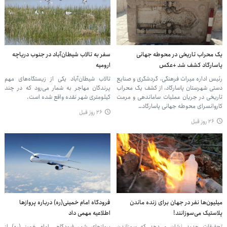
یک محراب تاریخی در محوطه جهانی
سفر به تالاب شیطان‌آباد در جنوب دریاچه
پاسارگاد کشف شد +عکس
ارومیه
رئیس اداره میراث فرهنگی، گردشگری و صنایع
تالاب شیطان‌آباد یکی از زیستگاه‌های مهم
دستی شهرستان پاسارگاد، از کشف یک محراب
پرندگان مهاجر به شمار می‌رود که در چند
تاریخی در جریان عملیات ساماندهی و مرمت
کیلومتری شهر نقده واقع شده است.
کاروانسرای محوطه جهانی پاسارگاد…
۲۶ روز قبل
۲۶ روز قبل
میلیون‌ها نفر در جهان برای زنده ماندن
فرودگاه امام خمینی(ره) درباره پروازها
پلاستیک می‌سوزانند!
اطلاعیه مهمی داد
تحقیقات جدید نشان می‌دهد که سوزاندن
پروازهای شهر فرودگاهی امام خمینی(ره) از