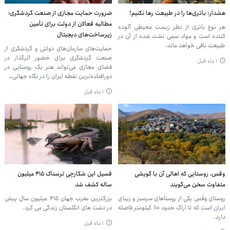
هشدار: باتری‌ها را در طبیعت رها نکنیم!
ضرورت حمایت مجازی از صنعت گردشگری؛
مطالبه فعالان از دولت برای تأمین
هر نوع باتری از نظر زیست محیطی آلوده
زیرساخت‌های دیجیتال
کننده است و مواد سمی نشت شده از آن در
طبیعت باقی خواهد ماند.
حمایت‌های سازمان‌های دولتی و گردشگری از
صنعت گردشگری برای حضور اثرگذار در
۱ ماه قبل
فضای مجازی می‌تواند هنر یک روستایی در
دورافتاده‌ترین نقطه ایران را در نگاه جهانی…
۱ ماه قبل
وفس، روستایی که اهالی آن با گویشی
فسیل این شکارچی ترسناک ۴۱۵ میلیون
متفاوت سخن می‌گویند
ساله کشف شد
روستای وَفْس یکی از روستاهای سرسبز و زیبای
بزرگترین عقرب جهان ۴۱۵ میلیون سال پیش
ایران است که تا اراک حدود 110 کیلومتر فاصله
در دشت های انگلستان زندگی می کرد.
دارد.
۱ ماه قبل