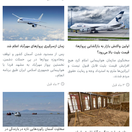
اولین واکنش بازار به بازگشایی پروازها؛
زمان ازسرگیری پروازهای مهرآباد اعلام شد
قیمت بلیت بالا می‌رود؟
پس از مسدود شدن آسمان کشور و توقف
پنجاه‌روزه پروازها در پی حملات دشمن،
سخنگوی سازمان هواپیمایی اعلام کرد هیچ
نخستین پرواز مهرآباد به مشهد فردا با
افزایش قیمت بلیت قابل قبول نیست و
هواپیمایی جمهوری اسلامی ایران طبق برنامه
ایرلاین‌ها ملزم به استرداد وجه و رعایت حقوق
انجام…
مردم شدند.
۳ ماه قبل
۳ ماه قبل
سخاوت آسمان رکوردهایی تازه در بارندگی در