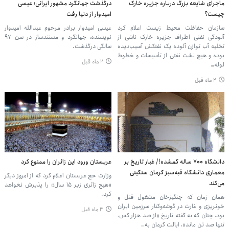
ماجرای شایعه بزرگ درباره جزیره خارک
درگذشت جهانگرد مشهور ایرانی؛ عیسی
چیست؟
امیدوار از دنیا رفت
سازمان حفاظت محیط‌ زیست اعلام کرد
عیسی امیدوار برادر مرحوم عبدالله امیدوار
آلودگی نفتی اطراف جزیره خارک ناشی از
نویسنده، جهانگرد و مستندساز در سن ۹۷
تخلیه آب توازن آلوده یک نفتکش آسیب‌دیده
سالگی درگذشت.
بوده و هیچ نشت نفتی از تأسیسات و خطوط
۲ ماه قبل
لوله…
۲ ماه قبل
دانشگاه ۷۰۰ ساله گمشده!/ غبار تاریخ بر
عربستان ورود این زائران را ممنوع کرد
معماری دانشگاه قبه‌سبز کرمان سنگینی
وزارت حج عربستان اعلام کرد که از امروز دیگر
می‌کند
«هیچ زائری زیر ۱۵ سال» را پذیرش نخواهد
کرد.
همان زمان که چنگیزخان مشغول قتل و
خونریزی و غارت در گوشه‌وکنار سرزمین ایران
۳ ماه قبل
بود، چنان که به گفته تاریخ «از صد هزار کس،
تنها صد تن ماند»، ایالت کرمان به…