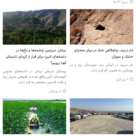
دیروز ۱۵:۳۲
غار دربید، پناهگاهی خنک در میان صحرای
برغان، سرزمین چشمه‌ها و باغ‌ها در
خشک و سوزان
دامنه‌های البرز؛ برای فرار از گرمای تابستان
کجا برویم؟
غار دربید در استان یزد، شهرستان یزد و در
روستایی به همین نام قرار دارد.
روستای تاریخی برغان در دامنه‌های جنوبی
کوهستان البرز واقع شده و طبیعتی بسیار زیبا
۳ روز قبل
و بافت قدیمی منحصر به فرد دارد.
۵ روز قبل