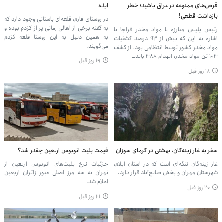
قرص‌های ممنوعه در عراق باشید؛ خطر
ایذه
بازداشت قطعی!
در روستای فارم، قلعه‌ای باستانی وجود دارد که
به گفته برخی از اهالی زمانی پر از کژدم بوده و
رئیس پلیس مبارزه با مواد مخدر فراجا با
به همین دلیل به این روستا قلعه کژدم
اشاره به این که بیش از ۹۳ درصد کشفیات
می‌گویند.
مواد مخدر کشور توسط انتظامی بود، از کشف
۱۰۳ تن مواد مخدر، انهدام ۳۸۸ باند…
۱۹ روز قبل
۱۸ روز قبل
سفر به غار زینه‌گان، بهشتی در گرمای سوزان
قیمت بلیت اتوبوس اربعین چقدر شد؟
غار زینه‌گان تنگه‌ای است که در استان ایلام،
جزئیات نرخ بلیت‌های اتوبوس اربعین از
شهرستان مهران و بخش صالح‌آباد قرار دارد.
تهران به سه مرز اصلی عبور زائران اربعین
اعلام شد.
۲۰ روز قبل
۲۱ روز قبل