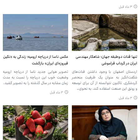
۳ ماه قبل
تنها قنات دوطبقه جهان؛ شاهکار مهندسی
عکس ناسا از دریاچه ارومیه؛ زندگی به «نگین
ایران در گرداب فراموشی
فیروزه‌ای ایران» بازگشت
اردستان‌ اصفهان‌ با وجود داشتن قنات‌های
تصویر هوایی جدید ناسا از دریاچه ارومیه
شگفت‌انگیز به عنوان یک ظرفیت منحصر
وضعیت خوب این دریاچه را نسبت به مدت
گردشگری، تاکنون نتوانسته از آن برای توسعه
زمان مشابه در سال گذشته را به تصویر کشید.
و رونق این صنعت استفاده کند، به نحوی…
۳ ماه قبل
۳ ماه قبل