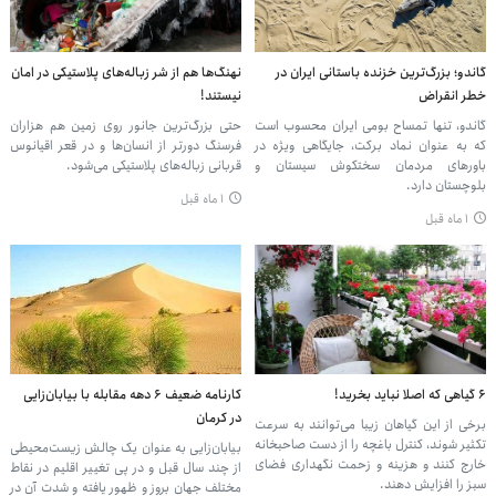
گاندو؛ بزرگ‌ترین خزنده باستانی ایران‌ در
نهنگ‌ها هم از شر زباله‌های پلاستیکی در امان
خطر انقراض
نیستند!
گاندو، تنها تمساح بومی ایران محسوب است
حتی بزرگ‌ترین جانور روی زمین هم هزاران
که به عنوان نماد برکت، جایگاهی ویژه در
فرسنگ دورتر از انسان‌ها و در قعر اقیانوس
باورهای مردمان سختکوش سیستان و
قربانی زباله‌های پلاستیکی می‌شود.
بلوچستان دارد.
۱ ماه قبل
۱ ماه قبل
۶ گیاهی که اصلا نباید بخرید!
کارنامه ضعیف ۶ دهه مقابله با بیابان‌زایی
در کرمان
برخی از این گیاهان زیبا می‌توانند به سرعت
تکثیر شوند، کنترل باغچه را از دست صاحبخانه
بیابان‌زایی به عنوان یک چالش زیست‌محیطی
خارج کنند و هزینه و زحمت نگهداری فضای
از چند سال قبل و در پی تغییر اقلیم در نقاط
سبز را افزایش دهند.
مختلف جهان بروز و ظهور یافته و شدت آن در