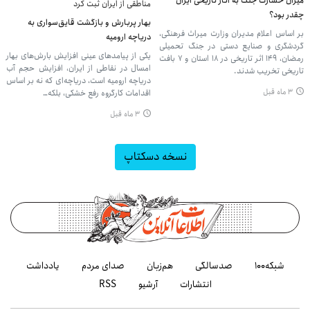
میزان خسارت جنگ به آثار تاریخی ایران
مناطقی از ایران ثبت کرد
چقدر بود؟
بهار پربارش و بازگشت قایق‌سواری به
بر اساس اعلام مدیران وزارت میراث فرهنگی،
دریاچه ارومیه
گردشگری و صنایع دستی در جنگ تحمیلی
یکی از پیامدهای عینی افزایش بارش‌های بهار
رمضان، ۱۴۹ اثر تاریخی در ۱۸ استان و ۷ بافت
امسال در نقاطی از ایران، افزایش حجم آب
تاریخی تخریب شدند.
دریاچه ارومیه است، دریاچه‌ای که نه بر اساس
۳ ماه قبل
اقدامات کارگروه رفع خشکی، بلکه…
۳ ماه قبل
نسخه دسکتاپ
شبکه۱۰۰
صدسالگی
هم‌زبان
صدای مردم
یادداشت
انتشارات
آرشیو
RSS