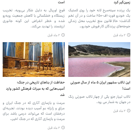
زمین‌گیر کرد
است
یک پرنده سینه‌سرخ لانه‌ خود را روی لاستیک
قوچ اوریال به دلیل شکار بی‌رویه، تخریب
یک خودرو فورد-اف-۲۵۰ ساخت و در آن تخم‌
زیستگاه و خشکسالی با کاهش جمعیت روبه‌رو
گذاشت؛ حالا قانون منع تخریب محل زندگی
شده و خطر انقراض این گونه جانوری
جوجه‌های پرندگان کار فروش خودرو…
ارزشمند را تهدید می‌کند.
۲ ماه قبل
۲ ماه قبل
این تالاب مشهور ایران ۵ ماه از سال صورتی
حفاظت از بناهای تاریخی در جنگ؛
است!
آسیب‌‎هایی که به میراث فرهنگی کشور وارد
شد
تالاب لیپار جزو یکی از چهار تالاب صورتی رنگ
در جهان به شمار می رود.
مرمت و بازسازی آثاری که در جنگ ایران و
عراق و زلزله بم آسیب دیده بودند، تجربه‌ای
۲ ماه قبل
درخشان است که می‌تواند درسی باشد برای
مرمت و بازسازی آثاری که در جنگ اخیر…
۲ ماه قبل