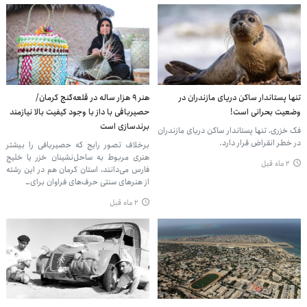
تنها پستاندار ساکن دریای مازندران در
هنر ۹ هزار ساله در قلعه‌گنج کرمان/
وضعیت بحرانی است!
حصیربافی با داز با وجود کیفیت بالا نیازمند
برندسازی است
فک خزری، تنها پستاندار ساکن دریای مازندران
در خطر انقراض قرار دارد.
برخلاف تصور رایج که حصیربافی را بیشتر
هنری مربوط به ساحل‌نشینان خزر یا خلیج‌
۲ ماه قبل
فارس می‌دانند، استان کرمان هم در این رشته
از هنرهای سنتی حرف‌های فراوان برای…
۲ ماه قبل