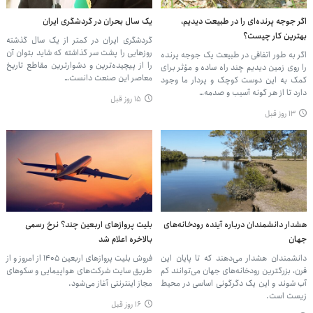
اگر جوجه پرنده‌ای را در طبیعت دیدیم،
یک سال بحران در گردشگری ایران
بهترین کار چیست؟
گردشگری ایران در کمتر از یک سال گذشته
روزهایی را پشت سر گذاشته که شاید بتوان آن
اگر به طور اتفاقی در طبیعت یک جوجه پرنده
را از پیچیده‌ترین و دشوارترین مقاطع تاریخ
را روی زمین دیدیم چند راه ساده و مؤثر برای
معاصر این صنعت دانست…
کمک به این دوست کوچک و پردار ما وجود
دارد تا از هر گونه آسیب و صدمه…
۱۵ روز قبل
۱۳ روز قبل
هشدار دانشمندان درباره آینده رودخانه‌های
بلیت پروازهای اربعین چند؟ نرخ رسمی
جهان
بالاخره اعلام شد
دانشمندان هشدار می‌دهند که تا پایان این
فروش بلیت پروازهای اربعین ۱۴۰۵ از امروز و از
قرن، بزرگترین رودخانه‌های جهان می‌توانند کم
طریق سایت شرکت‌های هواپیمایی و سکوهای
‌آب شوند و این یک دگرگونی اساسی در محیط
مجاز اینترنتی آغاز می‌شود.
زیست است.
۱۶ روز قبل