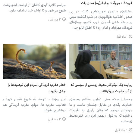
فرودگاه مهرآباد و امام(ره) +جزییات
مراسم گلاب گیری کاشان از اواسط اردیبهشت
شروع می‌شود و تا اواخر خرداد ادامه دارد.
سخنگوی سازمان هواپیمایی گفت: در پی
صدور اطلاعیه هوانوردی در شب گذشته مبنی
۲ ماه قبل
بر بسته شدن آسمان غرب کشور، پروازهای
فرودگاه مهرآباد و امام (ره) تا اطلاع ثانوی…
۱ ماه قبل
روایت یک نیکوکار محیط زیستی از مردمی که
خطر عقرب گزیدگی؛ مردم این توصیه‌ها را
از آب حاجت می‌گرفتند
جدی بگیرند
محیط زیست، یعنی تمامی مظاهر وجودی
این روزها با توجه به شروع فصل گرما و
خداوند یک‌جا در مقابل چشمان ماست و ما
فعالیت عقرب ها، موارد عقرب گزیدگی هم
مردمانی بودیم که چنان باوری به طبیعت
بیشتر می شود.
داشتیم که به قول «بهمن ایزدی»، خیّر محیط
۲ ماه قبل
زیست،…
۲ ماه قبل