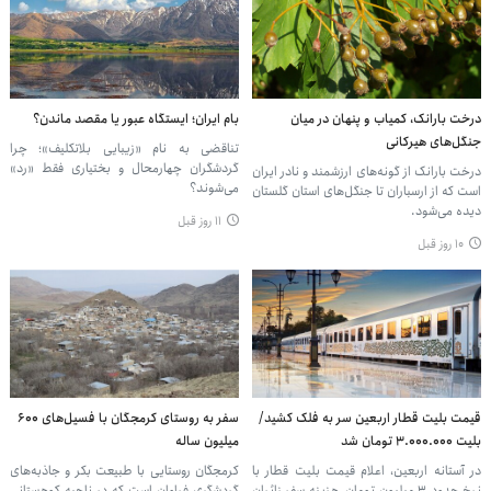
درخت بارانک، کمیاب و پنهان در میان
بام ایران؛ ایستگاه عبور یا مقصد ماندن؟
جنگل‌های هیرکانی
تناقضی به نام «زیبایی بلاتکلیف»؛ چرا
گردشگران چهارمحال و بختیاری فقط «رد»
درخت بارانک از گونه‌های ارزشمند و نادر ایران
می‌شوند؟
است که از ارسباران تا جنگل‌های استان گلستان
دیده می‌شود.
۱۱ روز قبل
۱۰ روز قبل
قیمت بلیت قطار اربعین سر به فلک کشید/
سفر به روستای کرمجگان با فسیل‌های ۶۰۰
بلیت ۳.۰۰۰.۰۰۰ تومان شد
میلیون ساله
در آستانه اربعین، اعلام قیمت بلیت قطار با
کرمجگان روستایی با طبیعت بکر و جاذبه‌های
نرخ حدود ۳ میلیون تومان، هزینه سفر زائران
گردشگری فراوان است که در ناحیه کوهستانی