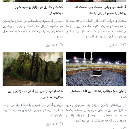
فاطمه مهاجرانی: دولت باید عادت کند
گشت و گذاری در مزارع بهنمیر، شهر
بیشتر به مردم گزارش بدهد
توت‌فرنگی
سخنگوی دولت گفت: اگر اقدامات و فعالیت ها
بهنمیر از شهرهای تازه‌تأسیس استان مازندران
را به درستی روایت نکنیم جامعه این را از ما
در حاشیه دریای خزر است و یکی از بهترین
می‌شنود و ادعاهایی که بعد از آن مطرح
توت‌فرنگی‌ها را در خاک مرغوب خود به عمل
می‌شود را نمی پذیرد اما اگر این…
می‌آورد.
۳ ماه قبل
۳ ماه قبل
زائران حج مراقب باشند؛ این اقلام ممنوع
هشدار درباره برپایی آتش در نزدیکی این
شدند!
مکان‌ها +عکس
در پروازهای زائران عزیز به سرزمین وحی،
برپایی آتش در نزدیکی یا دهانه غار می تواند
مطابق قوانین سازمان هواپیمایی ممنوعیت‌ها
خطرات زیستی جبران ناپذیری به زیست بوم
و محدودیت‌هایی در وسایل همراه زائران
غار وارد کند.
وجود دارد که به جزئیات آن می‌پردازیم.
۳ ماه قبل