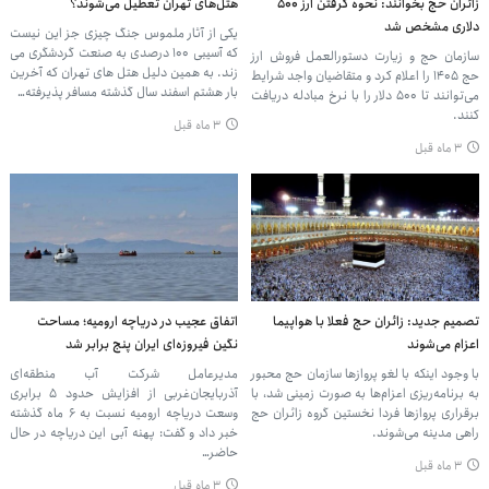
زائران حج بخوانند: نحوه گرفتن ارز ۵۰۰
هتل‌های تهران تعطیل می‌شوند؟
دلاری مشخص شد
یکی از آثار ملموس جنگ چیزی جز این نیست
که آسیبی ۱۰۰ درصدی به صنعت گردشگری می
سازمان حج و زیارت دستورالعمل فروش ارز
زند. به همین دلیل هتل های تهران که آخرین
حج ۱۴۰۵ را اعلام کرد و متقاضیان واجد شرایط
بار هشتم اسفند سال گذشته مسافر پذیرفته…
می‌توانند تا ۵۰۰ دلار را با نرخ مبادله دریافت
کنند.
۳ ماه قبل
۳ ماه قبل
تصمیم جدید: زائران حج فعلا با هواپیما
اتفاق عجیب در دریاچه ارومیه؛ مساحت
اعزام می‌شوند
نگین فیروزه‌ای ایران پنج برابر شد
با وجود اینکه با لغو پروازها سازمان حج محبور
مدیرعامل شرکت آب منطقه‌ای
به برنامه‌ریزی اعزام‌ها به صورت زمینی شد، با
آذربایجان‌غربی از افزایش حدود ۵ برابری
برقراری پروازها فردا نخستین گروه زائران حج
وسعت دریاچه ارومیه نسبت به ۶ ماه گذشته
راهی مدینه می‌شوند.
خبر داد و گفت: پهنه آبی این دریاچه در حال
حاضر…
۳ ماه قبل
۳ ماه قبل