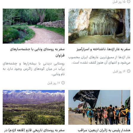
۱۵ روز قبل
سفر به غار اژدها، ناشناخته و اسرارآمیز
سفر به روستای ونایی با جشمه‌سارهای
فراوان
غار اژدها از عمیق‌ترین غارهای ایران محسوب
می‌شود و انتهای آن هنوز کشف نشده است.
روستایی دیدنی با بیشه‌زارها و چشمه‌های
پرآب در میان کوه‌های زاگرس وجود دارد به
۱۶ روز قبل
نام ونایی.
۱۷ روز قبل
هشدار پلیس به زائران اربعین: مراقب
سفر به روستای تاریخی فارم (قلعه کژدم) در