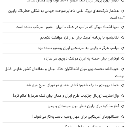
تلاش برای بی‌اثر کردن تنگه هرمز؛ ۷ خط لوله وارد میدان شدند
هشدار شرکت‌های بزرگ نفتی؛ ذخایر سوخت جهانی به شکلی خطرناک پایین
آمده است
تنها اشتباه بزرگی که ترامپ در جنگ با ایران - هنوز - مرتکب نشده است
نتانیاهو: با برنامه آمریکا برای نوار غزه موافقت نکردیم
ترامپ هرگز با رقیبی به سرسختی ایران روبه‌رو نشده بود
اوکراین برای حمله به ایران موشک دوربرد می‌سازد؟
حزب‌الله: نخست‌وزیر میان اشغالگران خاک لبنان و مدافعان کشور تفاوتی قائل
نیست
حمله پهپادی به یک شناور؛ کشتی هندی در دریای سرخ غرق شد
وال‌استریت ژورنال جزئیات طرح ایران و عمان برای تنگه هرمز را اعلام کرد!
آغاز مذاکره برای پایان تنش بین عربستان و یمن!
سنتاتورهای آمریکایی برای مهار روسیه دست‌به‌کار می‌شوند!
تغییر وضیعت تنگه هرمز قطعی شد؟