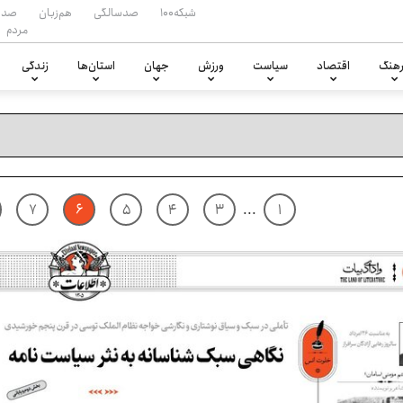
شبکه۱۰۰
صدسالگی
هم‌زبان
صدا
مردم
هنگ
اقتصاد
سیاست
ورزش
جهان
استان‌ها
زندگی
۷
۶
۵
۴
۳
...
۱