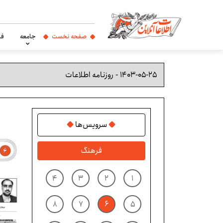
صفحه نخست
جامعه
فر
سرویس‌ها
فرهنگ
۴
۳
۲
۱
۸
۷
۶
۵