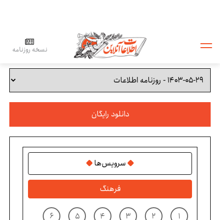
نسخه روزنامه
دانلود رایگان
سرویس‌ها
فرهنگ
۶
۵
۴
۳
۲
۱