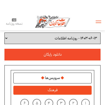
نسخه روزنامه
دانلود رایگان
سرویس‌ها
فرهنگ
۶
۵
۴
۳
۲
۱