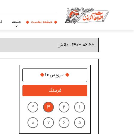
صفحه نخست
جامعه
فر
سرویس‌ها
فرهنگ
۴
۳
۲
۱
۸
۷
۶
۵