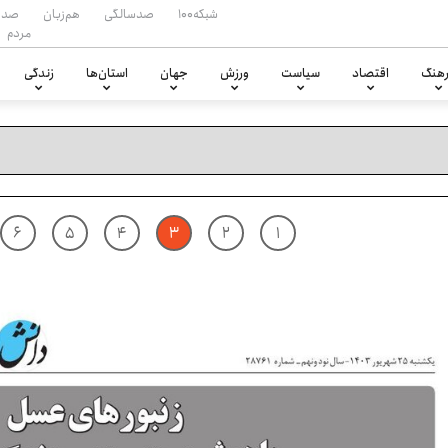
شبکه۱۰۰
صدسالگی
هم‌زبان
صدا
مردم
هنگ
اقتصاد
سیاست
ورزش
جهان
استان‌ها
زندگی
۶
۵
۴
۳
۲
۱