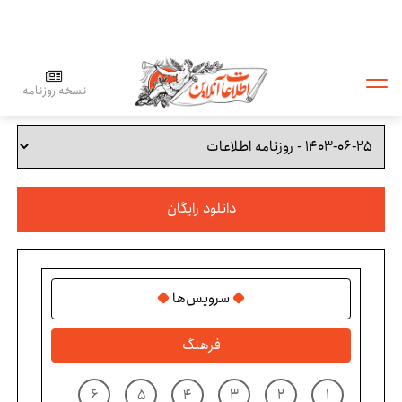
نسخه روزنامه
دانلود رایگان
سرویس‌ها
فرهنگ
۶
۵
۴
۳
۲
۱