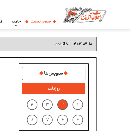
صفحه نخست
جامعه
فر
سرویس‌ها
روزنامه
۴
۳
۲
۱
۸
۷
۶
۵