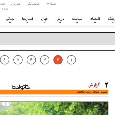
شبکه۱۰۰
صدسالگی
هم‌زبان
صدا
مردم
هنگ
اقتصاد
سیاست
ورزش
جهان
استان‌ها
زندگی
۶
۵
۴
۳
۲
۱