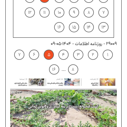
۱۲
۱۱
۱۰
۹
۸
۷
۱۶
۱۵
۱۴
۱۳
29009 - روزنامه اطلاعات - ۱۴۰۴-۰۵-۰۹
۷
۶
۵
۴
۳
۲
۱
۱۶
...
۸