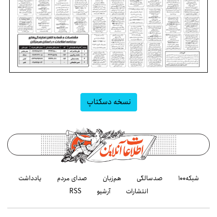
نسخه دسکتاپ
شبکه۱۰۰
صدسالگی
هم‌زبان
صدای مردم
یادداشت
انتشارات
آرشیو
RSS