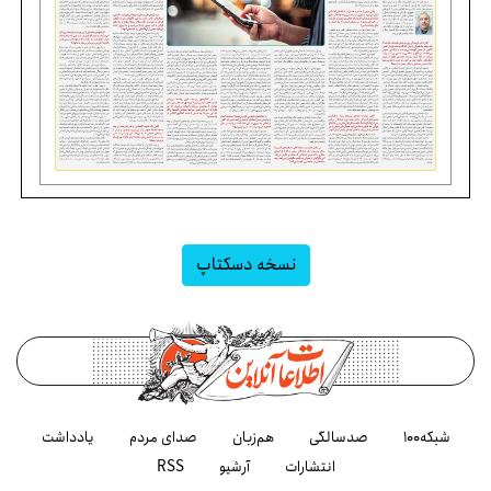
نسخه دسکتاپ
شبکه۱۰۰
صدسالگی
هم‌زبان
صدای مردم
یادداشت
انتشارات
آرشیو
RSS