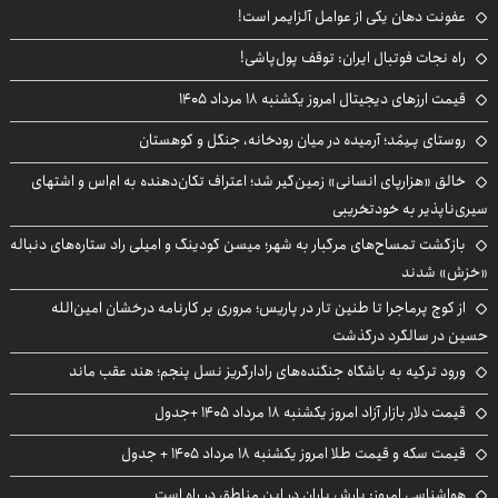
عفونت دهان یکی از عوامل آلزایمر است!
راه نجات فوتبال ایران: توقف پول‌پاشی!
قیمت ارزهای دیجیتال امروز یکشنبه ۱۸ مرداد ۱۴۰۵
روستای پـِیمُد؛ آرمیده در میان رودخانه، جنگل و کوهستان
خالق «هزارپای انسانی» زمین‌گیر شد؛ اعتراف تکان‌دهنده به ام‌اس و اشتهای
سیری‌ناپذیر به خودتخریبی
بازگشت تمساح‌های مرگبار به شهر؛ میسن گودینگ و امیلی راد ستاره‌های دنباله
«خزش» شدند
از کوچ‌ پرماجرا تا طنین تار در پاریس؛ مروری بر کارنامه درخشان امین‌الله
حسین در سالگرد درگذشت
ورود ترکیه به باشگاه جنگنده‌های رادارگریز نسل پنجم؛ هند عقب ماند
قیمت دلار بازار آزاد امروز یکشنبه ۱۸ مرداد ۱۴۰۵ +جدول
قیمت سکه و قیمت طلا امروز یکشنبه ۱۸ مرداد ۱۴۰۵ + جدول
هواشناسی امروز: بارش باران در این مناطق در راه است