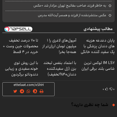
به خاطر فرزند صاحب مفاتیح تهران عزادار شد +عکس
عکس منتشرنشده از فرزند و همسر آیت‌الله مدرس
مطالب پیشنهادی
پایان دغدغه هزینه
آمپول‌های لاغری را ۱
تا 70 درصد تخفیف
های دندان پزشکی با
میلیون تومان ارزان‌تر از
محصولات جین وست +
پک سفید کننده خانگی
همه‌جا بخر!
خرید در 4 قسط
IM LS7 لوکس ترین
با اعتماد بنفس لبخند
با این روش توی
شاسی بلند برقی ایران
بزن (ژل سفیدکننده
خونه،سفیدی و زیبایی
دندان40%تخفیف)
دندوناتو برگردون
(40%off)
۰
۰
شما چه نظری دارید؟