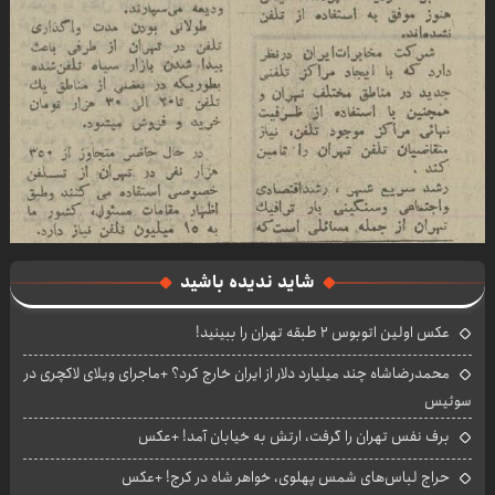
شاید ندیده باشید
عکس اولین اتوبوس ۲ طبقه تهران را ببینید!
محمدرضاشاه چند میلیارد دلار از ایران خارج کرد؟ +ماجرای ویلای لاکچری در
سوئیس
برف نفس تهران را گرفت، ارتش به خیابان آمد! +عکس
حراج لباس‌های شمس پهلوی، خواهر شاه در کرج! +عکس