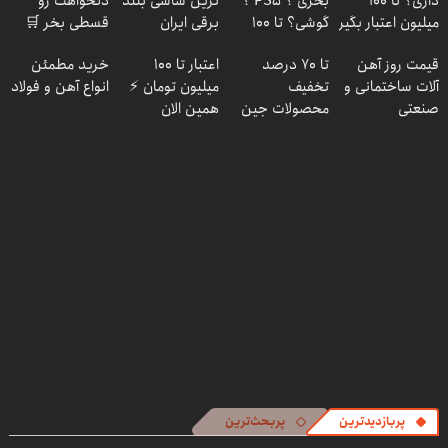
داری؟ تا 100
بخری ؟ PS5 ؟
ترین شاسی بلند
دلخواهت رو
میلیون اعتبار بگیر
گوشی؟ تا 100
برقی ایران
قسطی بخر 🛒
و قسطی بخر ✅
میلیون اعتبار بگیر
درخواست اعتبار
قیمت روز آهن
تا 70 درصد
اعتبار تا ۱۰۰
خرید مطمئن
و قسطی بخر ✅
بده 📌
آلات ساختمانی و
تخفیف
میلیون تومان ⚡
انواع آهن و فولاد
صنعتی
محصولات جین
همین الان
وست + خرید در
درخواست اعتبار
4 قسط
بده ✅
پربازدیدترین
پربحث‌ترین