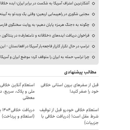
آشکارترین اعتراف آمریکا به شکست در برابر ایران؛ ایده خلاقا
مجتبی شکوری در راهپیمایی اربعین؛ وقتی یک ویدئو به آیینه‌
چگونه به «جنگ هرمز» پایان دهیم؛ به روایت سخنگوی فارسی‌ز
فراخوان دریافت ایده‌های «خلاقانه و نامتعارف» در پنتاگون بر
ترامپ در حال تکرار کارزار فاجعه‌بار آمریکا در افغانستان - این 
چرا ترامپ حمله به ایران را متوقف کرد؛ موضع ایران و آمریک
مطالب پیشنهادی
قبل از سفرهای برون استانی خلافی
استعلام آنلاین خلافی
خود را صفر کنید!
ملی و پلاک، سریع، د
معطلی
استعلام خلافی خودرو قبل از توقیف
دریا
شرط عقل است! (دریافت خلافی با
(استعلام و پرداخت)
جزییات)