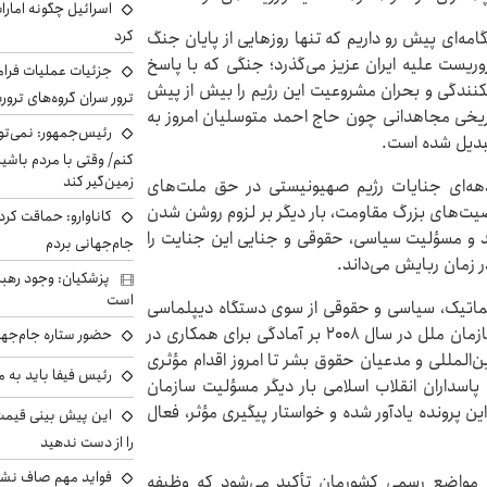
اسرائیل چگونه امارا
کرد
مه‌ای پیش رو داریم که تنها روزهایی از پایان جنگ
و تروریست علیه ایران عزیز می‌گذرد؛ جنگی که با پاسخ
جزئیات عملیات فرامر
شکنندگی و بحران مشروعیت این رژیم را بیش از پیش
ترور سران گروه‌های ترو
اریخی مجاهدانی چون حاج احمد متوسلیان امروز به
رئیس‌جمهور: نمی‌تو
بدیل شده است.
کنم/ وقتی با مردم باشیم
زمین‌گیر کند
د دهه‌ای جنایات رژیم صهیونیستی در حق ملت‌های
ت‌های بزرگ مقاومت، بار دیگر بر لزوم روشن شدن
کاناوارو: حماقت کردم
ید و مسؤلیت سیاسی، حقوقی و جنایی این جنایت را
جام‌جهانی بردم
 زمان ربایش می‌داند.
پزشکیان: وجود رهبر
است
ماتیک، سیاسی و حقوقی از سوی دستگاه دیپلماسی
جمهوری اسلامی ایران انجام شده و حتی دبیرکل وقت سازمان ملل در سال ۲۰۰۸ بر آمادگی برای همکاری در
حضور ستاره جام‌جها
ن‌المللی و مدعیان حقوق بشر تا امروز اقدام مؤثری
رئیس فیفا باید به 
ه پاسداران انقلاب اسلامی بار دیگر مسؤلیت سازمان
 پرونده یادآور شده و خواستار پیگیری مؤثر، فعال
را از دست ندهید
فواید مهم صاف نشس
وب مواضع رسمی کشورمان تأکید می‌شود که وظیفه