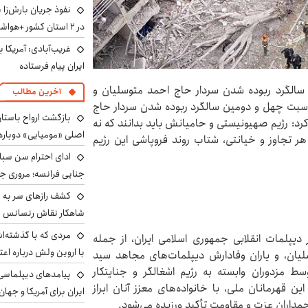
نفوذ جریان بارش‌زا 
در ۲ استان کشور +هواشناسی فردا
غریب‌آبادی: آمریکا 
ایران پیام فرستاده
 سالگرد ربوده شدن سردار حاج احمد متوسلیان و
آخرین مطالب
مناسبت چهل و دومین سالگرد ربوده شدن سردار حاج
بازگشت ارواح باستان 
 کرد: رژیم صهیونیستی و حامیانش باید بدانند که نه
اصلی «مومیایی» دوباره
 هر تجاوز و خیانتی، شتاب روند فروپاشی این رژیم
ادای احترام سن سبا
جنایی فرانسه؛ مروری جام
کشف رازهای سر به مه
شاهکار نقاش رنسانس ب
مردی که با گذشته‌ا
یپلمات انقلابی جمهوری اسلامی ایران، از جمله
با اروین ولش درباره اعت
لیان، و یاران وفادارش دیپلمات‌های مجاهد سید
 مزدوران وابسته به رژیم اشغالگر و جنایتکار
پیامدهای دیپلماسی 
 قهرمانان ملی، با خانواده‌های معزز آنان ابراز
ایران برای آمریکا و جهان
چمداران عزت و مقاومت تأکید ورزیده می‌شود.