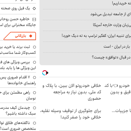
نه خریداریم!
یک فیل روی صحنه ت
ای از جامعه تبدیل می‌شود
خاطره حسن روحانی 
جایگاه سخنرانی برای اما
بان وزارت خارجه آمریکا
ای تنبیه ایران؛ کفگیر ترامپ به ته دیگ خورد!
بازرگانی
بار در ایران - است
ثبت برند یا خرید برن
کسب‌وکار شما مناسب‌ت
ا در قبال «توافق» چیست؟
بررسی ویژگی های فن
این ویژگی ها را باید بلد
۷ اقدام ضروری پس 
راهنمای خانواده‌ها
 خودرو 👈با کد
خلافی خودروتو الان ببین، با پلاک و
قیق و بدون
کد ملی، بدون نیاز به مراجعه
راهی مطمئن برای ح
نوسان
حضوری
چیدمان کیف مدرسه؛
فت خلافی۱۴۰۴ با جزییات...
برای جلوگیری از توقیف وسیله نقلیه،
سبک داشته باشیم؟
خلافی خود را صفر کنید!
ناگفته‌های طلاق توا
متخصص ضروری است؟