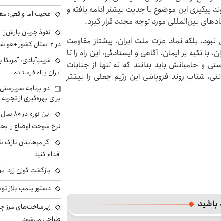
د پیگیری این موضوع با جدیت بیشتر ادامه یافته و
عجیب اما واقعی؛ مغ
های بین‌المللی مورد توجه مجدد قرار گیرد.
نفوذ جریان بارش‌زا 
 نبود، بلکه نماد عزت ملت ایران، پیشتاز مقاومت
در ۲ استان کشور +هواشناسی فردا
 با تکیه بر ایمان، آگاهی و ایستادگی، این راه را تا
غریب‌آبادی: آمریکا 
تی و حامیانش باید بدانند که نه تنها از جنایات
ایران پیام فرستاده
نتی، شتاب روند فروپاشی این رژیم جعلی را بیشتر
دو برنامه سرپرستی 
برای بهره‌گیری از تجربه
این تور
نرخ سوخت اوضاع را بحرا
اگر موهایتان نازک ش
اقدام کنید
بازگشت گوزن زرد ایر
دستور پلمب پلاژ توس
 باشید
زیرساخت‌های مرز چی
طراحی می‌شود