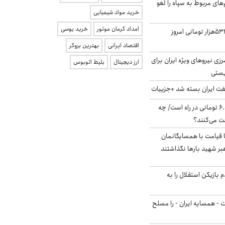
‌های مربوط به سپاه را لغو
خرید مواد شیمیایی
امداد کرمان موتور
خرید یوسی
ارزش سهام عدالت ۵۳۲هزار تومانی امروز
اقتصاد ایرانی
بهترین بروکر
زی نیروهای ویژه ایران برای
ارز دیجیتال
بلیط اتوبوس
ریستی
ت ایران بسته شد +جزییات
یارانه جدید ۶.۰۰۰.۰۰۰ تومانی در راه است/ چه
فت می‌کنند؟
ا قیامت با همسایگانمان
بر شهید بارها نگذاشتند
 بازیکن استقلال را به
ت - همسایه ایران - را مسلح