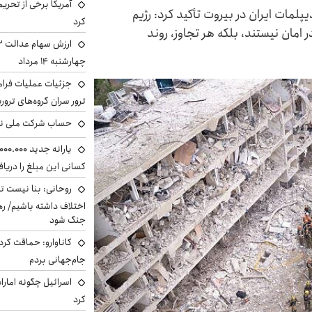
آمریکا برخی از تحریم
ه پاسدارن به مناسبت سالگرد ربوده شدن ۴ دیپلمات ایران در بیروت تأکید کرد: رژیم
کرد
 امان نیستند، بلکه هر تجاوز، روند
چهارشنبه ۱۴ مرداد
جزئیات عملیات فرامر
ترور سران گروه‌های ترو
حساب‌ شرکت ملی نف
کسانی این مبلغ را دریا
روحانی: بنا نیست ت
اختلاف داشته باشیم/ ره
جنگ شود
کاناوارو: حماقت کردم
جام‌جهانی بردم
اسرائیل چگونه امارا
کرد