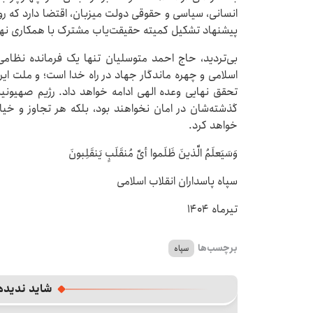
انسانی، سیاسی و حقوقی دولت میزبان، اقتضا دارد که رون
پیشنهاد تشکیل کمیته حقیقت‌یاب مشترک با همکاری نهاد
بی‌تردید، حاج احمد متوسلیان تنها یک فرمانده نظامی
اسلامی و چهره ماندگار جهاد در راه خدا است؛ و ملت ایران،
تحقق نهایی وعده الهی ادامه خواهد داد. رژیم صهیونیس
گذشته‌شان در امان نخواهند بود، بلکه هر تجاوز و خیا
خواهد کرد.
وَسَیَعلَمُ الَّذینَ ظَلَموا أیَّ مُنقَلَبٍ یَنقَلِبونَ
سپاه پاسداران انقلاب اسلامی
تیرماه ۱۴۰۴
برچسب‌ها
سپاه
شاید ندیده