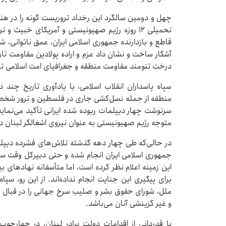
چهل و دومین سالگرد این رخداد تروریست گونه را در هنگا
تحمیلی ۱۲ روزه رژیم صهیونیستی و آمریکای خبیث 
قاطع و بازدارنده جمهوری اسلامی ایران، عمق ناتوانی، 
آشکار ساخت و نشان داد عزم و اراده پولادین مقاومت ت
درخت تنومند مقاومت منطقه و جغرافیای امت اسلامی ت
سپاه پاسداران انقلاب اسلامی، با یادآوری تاریخ چن
منطقه از جمله نسل‌کشی جاری در فلسطین و ترور شخصی
سرنوشت چهار دیپلمات ربوده شده ایرانی تأکید می‌نما
متوجه رژیم صهیونیستی به عنوان نیروی اشغالگر لبنان در
در حالی‌که طی چهار دهه گذشته تلاش‌های فشرده دیپل
این زمینه اعلام نظر کرده است، اما متأسفانه نهادهای بی
برای پیگیری این جنایت انجام نداده‌اند. از این رو، سپا
ملل، شورای حقوق بشر و صلیب سرخ جهانی را در قبال این
و غیر گزینشی آنان می‌باشد.
با قدردانی از اقدامات دولت برادر لبنان، در چهارچ