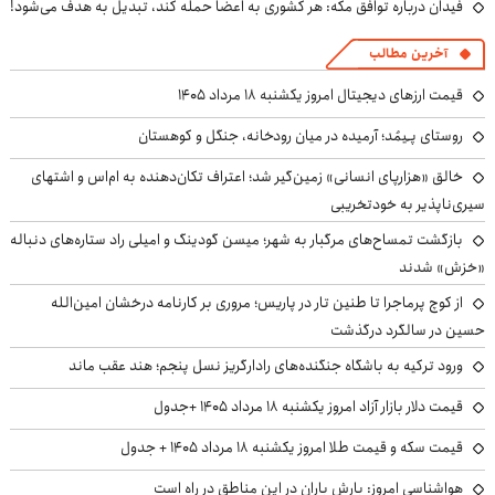
فیدان درباره توافق مکه: هر کشوری به اعضا حمله کند، تبدیل به هدف می‌شود!
آخرین مطالب
قیمت ارزهای دیجیتال امروز یکشنبه ۱۸ مرداد ۱۴۰۵
روستای پـِیمُد؛ آرمیده در میان رودخانه، جنگل و کوهستان
خالق «هزارپای انسانی» زمین‌گیر شد؛ اعتراف تکان‌دهنده به ام‌اس و اشتهای
سیری‌ناپذیر به خودتخریبی
بازگشت تمساح‌های مرگبار به شهر؛ میسن گودینگ و امیلی راد ستاره‌های دنباله
«خزش» شدند
از کوچ‌ پرماجرا تا طنین تار در پاریس؛ مروری بر کارنامه درخشان امین‌الله
حسین در سالگرد درگذشت
ورود ترکیه به باشگاه جنگنده‌های رادارگریز نسل پنجم؛ هند عقب ماند
قیمت دلار بازار آزاد امروز یکشنبه ۱۸ مرداد ۱۴۰۵ +جدول
قیمت سکه و قیمت طلا امروز یکشنبه ۱۸ مرداد ۱۴۰۵ + جدول
هواشناسی امروز: بارش باران در این مناطق در راه است