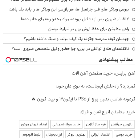
بررسی ویژگی های فنی جرثقیل ها: هر بازرسی این ویژگی ها را باید بلد باشد
۷ اقدام ضروری پس از تشکیل پرونده مواد مخدر؛ راهنمای خانواده‌ها
راهی مطمئن برای حفظ ارزش پول در شرایط نوسان
چیدمان کیف مدرسه؛ چگونه یک کیف مرتب و سبک داشته باشیم؟
ناگفته‌های طلاق توافقی در ایران؛ چرا حضور وکیل متخصص ضروری است؟
مطالب پیشنهادی
آهن پرایس، خرید مطمئن آهن آلات
کمردرد؟ راه‌حلش اینجاست، نه توی داروخونه
گردونه شانس بدون پوچ از PS5 تا آیفون17 و بیت کوین 🔥
خرید مطمئن انواع آهن و فولاد
بازرسی جرثقیل
فرم ساز آنلاین
خرید مواد شیمیایی
امداد کرمان موتور
خرید یوسی
اقتصاد ایرانی
بهترین بروکر
ارز دیجیتال
بلیط اتوبوس