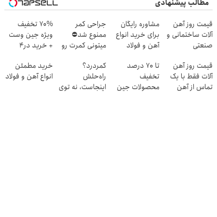
مطالب پیشنهادی
قیمت روز آهن
مشاوره رایگان
جراحی کمر
70% تخفیف
آلات ساختمانی و
برای خرید انواع
ممنوع شد⛔
ویژه جین وست
صنعتی
آهن و فولاد
میتونی کمرت رو
+ خرید در4
در منزل درمان
قسطه
قیمت روز آهن
تا 70 درصد
کمردرد؟
خرید مطمئن
کنی! 👈🏻
آلات فقط با یک
تخفیف
راه‌حلش
انواع آهن و فولاد
پرسش‌نامه
تماس از آهن
محصولات جین
اینجاست، نه توی
پرایس
وست + خرید در
داروخونه
4 قسط