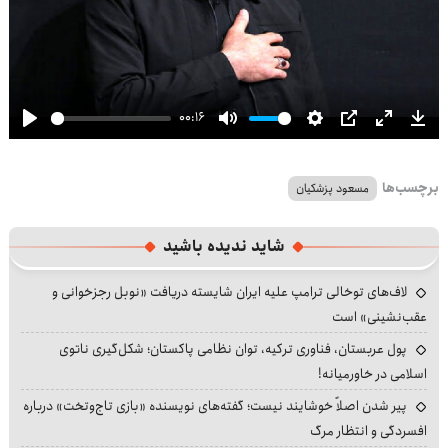
00:16
Play
Mute
Settings
PIP
Enter
Dow
fullscre
برچسب‌ها
مسعود پزشکیان
شاید ندیده باشید
لاف‌های توخالی ترامپ علیه ایران شایسته دریافت «نوبل رجزخوانی و
عقب‌نشینی» است
پول عربستان، فناوری ترکیه، توان نظامی پاکستان؛ شکل‌گیری ناتوی
اسلامی در خاورمیانه!
پیر شدن اصلاً خوشایند نیست؛ گفته‌های نویسنده «بازی تاج‌وتخت» درباره
افسردگی و انتظار مرگ