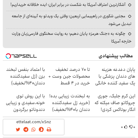
آشکارترین اعتراف آمریکا به شکست در برابر ایران؛ ایده خلاقانه خریداریم!
مجتبی شکوری در راهپیمایی اربعین؛ وقتی یک ویدئو به آیینه‌ای از جامعه
تبدیل می‌شود
چگونه به «جنگ هرمز» پایان دهیم؛ به روایت سخنگوی فارسی‌زبان وزارت
خارجه آمریکا
مطالب پیشنهادی
پایان دغدغه هزینه
تا 70 درصد تخفیف
با اعتماد بنفس لبخند
های دندان پزشکی با
محصولات جین وست +
بزن (ژل سفیدکننده
پک سفید کننده خانگی
خرید در 4 قسط
دندان40%تخفیف)
این کرم جلبک، جوری
به لبخندت زیبایی بده!
با این روش توی
چروکاتو صاف میکنه که
(خرید ژل سفیدکننده
خونه،سفیدی و زیبایی
انگار بوتاکس کردی!
دندان با40%تخفیف)
دندوناتو برگردون
(تخفیف ویژه)
(40%off)
۰
۰