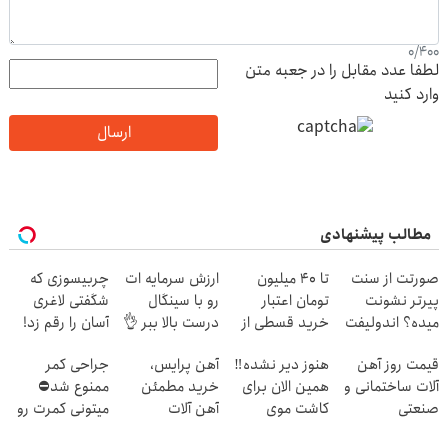
0
/
400
لطفا عدد مقابل را در جعبه متن
وارد کنید
ارسال
مطالب پیشنهادی
صورتت از سنت
تا ۴۰ میلیون
ارزش سرمایه ات
چربیسوزی که
پیرتر نشونت
تومان اعتبار
رو با سینگال
شگفتی لاغری
میده؟ اندولیفت
خرید قسطی از
درست بالا ببر 👌
آسان را رقم زد!
برش می‌گردونه
دیجی پی
قیمت روز آهن
هنوز دیر نشده‼️
آهن پرایس،
جراحی کمر
🔰
آلات ساختمانی و
همین الان برای
خرید مطمئن
ممنوع شد⛔
صنعتی
کاشت موی
آهن آلات
میتونی کمرت رو
طبیعی اقدام کن!
در منزل درمان