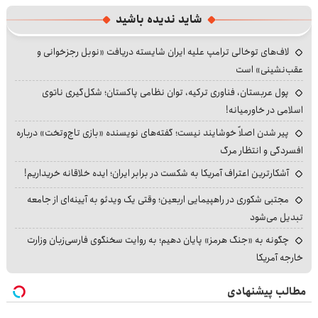
شاید ندیده باشید
لاف‌های توخالی ترامپ علیه ایران شایسته دریافت «نوبل رجزخوانی و
عقب‌نشینی» است
پول عربستان، فناوری ترکیه، توان نظامی پاکستان؛ شکل‌گیری ناتوی
اسلامی در خاورمیانه!
پیر شدن اصلاً خوشایند نیست؛ گفته‌های نویسنده «بازی تاج‌وتخت» درباره
افسردگی و انتظار مرگ
آشکارترین اعتراف آمریکا به شکست در برابر ایران؛ ایده خلاقانه خریداریم!
مجتبی شکوری در راهپیمایی اربعین؛ وقتی یک ویدئو به آیینه‌ای از جامعه
تبدیل می‌شود
چگونه به «جنگ هرمز» پایان دهیم؛ به روایت سخنگوی فارسی‌زبان وزارت
خارجه آمریکا
مطالب پیشنهادی