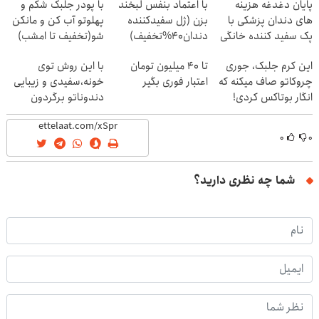
پایان دغدغه هزینه
با اعتماد بنفس لبخند
با پودر جلبک شکم و
های دندان پزشکی با
بزن (ژل سفیدکننده
پهلوتو آب کن و مانکن
پک سفید کننده خانگی
دندان40%تخفیف)
شو(تخفیف تا امشب)
این کرم جلبک، جوری
تا 40 میلیون تومان
با این روش توی
چروکاتو صاف میکنه که
اعتبار فوری بگیر
خونه،سفیدی و زیبایی
انگار بوتاکس کردی!
دندوناتو برگردون
(تخفیف ویژه)
(40%off)
۰
۰
شما چه نظری دارید؟