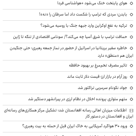
هوای پایتخت خنک می‌شود +هواشناسی فردا
بایدن؛ مردی که ترامپ را شکست داد اما سرطان را «نه»!
ترکیه به نفع اوکراین وارد جبهه جنگ با روسیه می‌شود؟
حماقت ترامپ با شرق آسیا چه می‌کند؟/ سونامی اقتصادی از تنگه تا ژاپن
خاطره سفیر بریتانیا در اسرائیل از حضور در نماز جمعه رهبری؛ حتی جنگیدن
ایران هم «منطق» دارد
تاثیر مصرف تخم‌مرغ بر بهبود حافظه
روز آرام در بازار ارز؛ قیمت دلار ثابت ماند
جواد نکونام سرمربی تراکتور شد
متهم متواری پرونده اخلال در نظام ارزی در پیرانشهر دستگیر شد
اطلاعات میزبان اهالی رسانه افغانستان شد؛ تشکیل مرکز همکاری‌های رسانه‌ای
ایران و افغانستان در دستور کار
ورود ۳۰ هواگرد آمریکایی به خاک ایران قبل از حمله به بیت رهبری؟