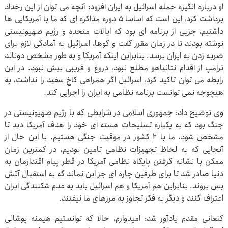
او درباره انگیزه حمله اسرائیل به ایران افزود: آنچه می توان از این رخداد
برداشت کرد، این است که اساسا ۵ دوره مذاکره ای که ما با آمریکایی ها
داشتیم، جزیی از برنامه ای بود که ایالات متحده و رژیم صهیونیستی
نوشته بودند تا در زمان مقرر گفت و گوها، اسرائیل به آمادگی لازم برای
ضربه زدن به ایران برسد. بنابراین اینکه آمریکا و به طور مشخص دونالد
ترامپ از اقدام نتانیاهو مطلع نبود، دروغ و فریبی بیش نبود. در این
رابطه می توان تاکید کرد، اسرائیل اگر همراهی کاخ سفید را نداشت، به
هیچوجه نمی توانست برنامه نظامی به ایران را اجرایی کند.
وی توضیح داد: جمهوری اسلامی در شرایطی که با رژیم صهیونیستی در
جنگ بود که به یکباره تسلیحات هسته ای خود را هدف آمریکا دید تا
مشخص شود، ما با ۲ کشور در موقیت جنگی هستیم. با این حال از
آنجایی که به لحاظ تجهیزات نظامی تامین بودیم، در کمترین زمان
ممکن با نشانه گرفتن پایگاه نظامی آمریکا در قطر پیام اقتدارمان به
دنیا صادر شد تا برای طرفین چاره ای جز این نماند که به استقبال آتش
بس بروند. بنابراین هم آمریکا و هم اسرائیل باید به عدم شکنندگی ایران
اعتراف کنند و دیگر به فکر تجاوز به مرزهای ما نیفتند.
کنعانی مقدم یادآور شد: امیدوارم، حالا که توانستیم هیمنه پوشالی