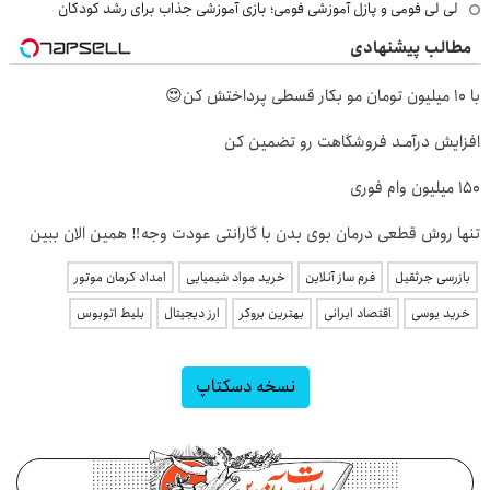
لی لی فومی و پازل آموزشی فومی؛ بازی آموزشی جذاب برای رشد کودکان
مطالب پیشنهادی
با 10 میلیون تومان مو بکار قسطی پرداختش کن😍
افزایش درآمـد فروشگاهت رو تضمین کن
150 میلیون وام فوری
تنها روش قطعی درمان بوی بدن با گارانتی عودت وجه‼️ همین الان ببین
بازرسی جرثقیل
فرم ساز آنلاین
خرید مواد شیمیایی
امداد کرمان موتور
خرید یوسی
اقتصاد ایرانی
بهترین بروکر
ارز دیجیتال
بلیط اتوبوس
نسخه دسکتاپ