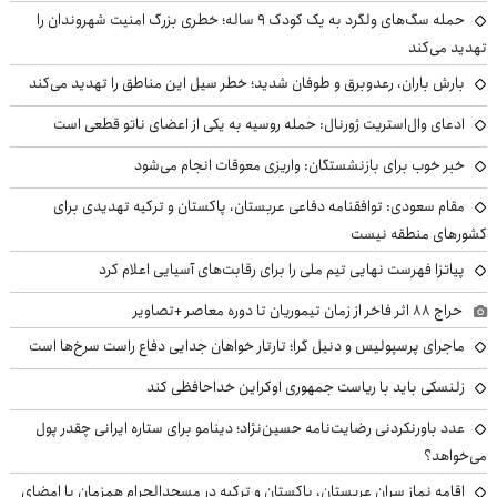
حمله سگ‌های ولگرد به یک کودک ۹ ساله؛ خطری بزرگ امنیت شهروندان را
تهدید می‌کند
بارش باران، رعدوبرق و طوفان شدید؛ خطر سیل این مناطق را تهدید می‌کند
ادعای وال‌استریت ژورنال: حمله روسیه به یکی از اعضای ناتو قطعی است
خبر خوب برای بازنشستگان: واریزی معوقات انجام می‌شود
مقام سعودی: توافقنامه دفاعی عربستان، پاکستان و ترکیه تهدیدی برای
کشورهای منطقه نیست
پیاتزا فهرست نهایی تیم ملی را برای رقابت‌های آسیایی اعلام کرد
حراج ۸۸ اثر فاخر از زمان تیموریان تا دوره معاصر +تصاویر
ماجرای پرسپولیس و دنیل گرا؛ تارتار خواهان جدایی دفاع راست سرخ‌ها است
زلنسکی باید با ریاست جمهوری اوکراین خداحافظی کند
عدد باورنکردنی رضایت‌نامه حسین‌نژاد؛ دینامو برای ستاره ایرانی چقدر پول
می‌خواهد؟
اقامه نماز سران عربستان، پاکستان و ترکیه در مسجدالحرام همزمان با امضای