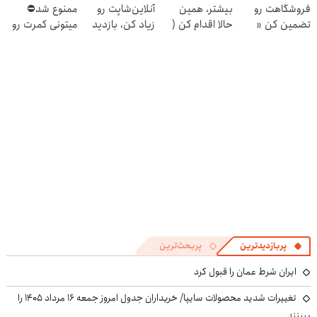
فروشگاهت رو
بیشتر، همین
آنلاین‌شاپت رو
ممنوع شد⛔
تضمین کن «
حالا اقدام کن (
زیاد کن، بازدید
میتونی کمرت رو
فروشگاهت رو
ثبت نام کن )
بالاتر = درآمد
در منزل درمان
ثبت کن »
بیشتر
کنی! 👈🏻
پرسش‌نامه
پربازدیدترین
پربحث‌ترین
ایران شرط عمان را قبول کرد
تغییرات شدید محصولات سایپا/ خریداران جدول امروز جمعه ۱۶ مرداد ۱۴۰۵ را
ببینند