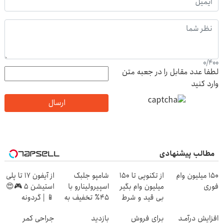
0
/
400
لطفا عدد مقابل را در جعبه متن
وارد کنید
ارسال
مطالب پیشنهادی
150 میلیون وام
از تکنوپی تا 150
شامپو جلبک
از آیفون 17 تا پلی
فوری
میلیون وام بگیر
اسپیرولینارو با
استیشن 5 🎮😍
بی قید و شرط
۴۵٪ تخفیف به
📱 | گردونه
موهات هدیه بده
بچرخون جایزه
افزایش درآمـد
برای فروش
بازدید
جراحی کمر
ببر