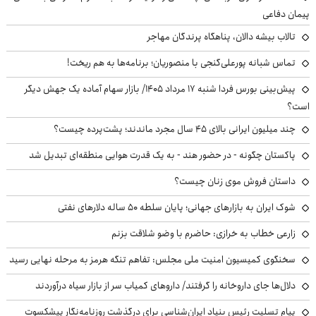
پیمان دفاعی
تالاب بیشه دالان، پناهگاه پرندگان مهاجر
تماس شبانه پورعلی‌گنجی با منصوریان؛ برنامه‌ها به هم ریخت!
پیش‌بینی بورس فردا شنبه ۱۷ مرداد ۱۴۰۵/ بازار سهام آماده یک جهش دیگر
است؟
چند میلیون ایرانی بالای ۴۵ سال مجرد ماندند؛ پشت‌پرده چیست؟
پاکستان چگونه - در حضور هند - به یک قدرت هوایی منطقه‌ای تبدیل شد
داستان فروش موی زنان چیست؟
شوک ایران به بازارهای جهانی؛ پایان سلطه ۵۰ ساله دلارهای نفتی
زارعی خطاب به خرازی: حاضرم با وضو شلاقت بزنم
سخنگوی کمیسیون امنیت ملی مجلس: تفاهم تنگه هرمز به مرحله نهایی رسید
دلال‌ها جای داروخانه را گرفتند/ داروهای کمیاب سر از بازار سیاه درآوردند
پیام تسلیت رئیس بنیاد ایران‌شناسی برای درگذشت روزنامه‌نگار پیشکسوت