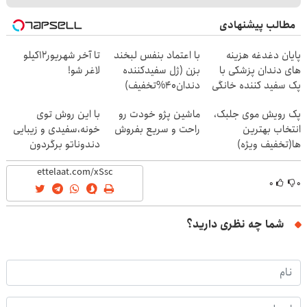
مطالب پیشنهادی
پایان دغدغه هزینه
با اعتماد بنفس لبخند
تا آخر شهریور12کیلو
های دندان پزشکی با
بزن (ژل سفیدکننده
لاغر شو!
پک سفید کننده خانگی
دندان40%تخفیف)
پک رویش موی جلبک،
ماشین پژو خودت رو
با این روش توی
انتخاب بهترین
راحت و سریع بفروش
خونه،سفیدی و زیبایی
ها(تخفیف ویژه)
دندوناتو برگردون
(40%off)
۰
۰
شما چه نظری دارید؟