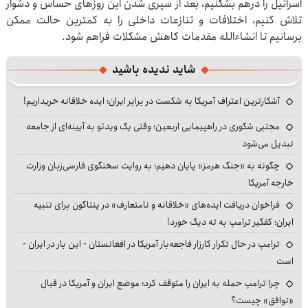
اسرائیل را درهم بشکنیم، بعد از سپری شدن این روزهای حساس و دشوار
تلاش کنیم، اختلافات و تنازعات داخلی را به کمترین حالت ممکن
برسانیم تا انشاءالله مقدمات کاهش مشکلات فراهم شود.
شاید ندیده باشید
آشکارترین اعتراف آمریکا به شکست در برابر ایران؛ ایده خلاقانه خریداریم!
مجتبی شکوری در راهپیمایی اربعین؛ وقتی یک ویدئو به آیینه‌ای از جامعه
تبدیل می‌شود
چگونه به «جنگ هرمز» پایان دهیم؛ به روایت سخنگوی فارسی‌زبان وزارت
خارجه آمریکا
فراخوان دریافت ایده‌های «خلاقانه و نامتعارف» در پنتاگون برای تنبیه
ایران؛ کفگیر ترامپ به ته دیگ خورد!
ترامپ در حال تکرار کارزار فاجعه‌بار آمریکا در افغانستان - این بار در ایران -
است
چرا ترامپ حمله به ایران را متوقف کرد؛ موضع ایران و آمریکا در قبال
«توافق» چیست؟