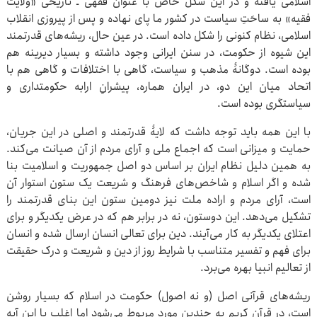
اسلامی یافته و در این شکل خاص با عنوان فقهی ـ تاریخی «ولایت
فقیه» به ساحَتِ سیاست در کشور ما پای نهاده و پس از پیروزی انقلاب
اسلامی، نظام کنونی را شکل داده است. در عین حال، ریشه‌های قدرتمند
این شیوه از حکومت، در سنن ایرانی وجود داشته و بسیار دیرینه هم
بوده است. دوگانۀ مذهب و سیاست، گاهی با اختلافات و گاهی هم با
اتحاد میان این دو، در ایران هماره، پیشرانِ ارابه حکومتداری و
سیاستگری بوده است.
با این همه باید توجه داشت که لایۀ قدرتمند و اصلی در این جریان،
حمایت و میزانی است که اجماع ملی و آرای مردم از آن صیانت می‌کند.
به همین دلیل نظام ایران بر اساس دو اصل جمهوریت و اسلامیت بنا
شده و اگر اسلام و شاخص‌های فرهنگ و شریعت یک ستون استوار آن
است، آرای مردم و اراده ملت نیز دومین ستون این بنای قدرتمند را
تشکیل می‌دهد. این دوستون، نه در برابر هم که در عرض یکدیگر و برای
اعتلای یکدیگر به کار می‌آیند. دین برای تعالی انسان ارسال شده و انسان
برای فهم و تفسیر متناسب با شرایط روز از دین و شریعت و درک حقیقت
از تعالیم انبیا بهره می‌برد.
ریشه‌های قرآنی اصل (و نه اصول) حکومت در اسلام که بسیار روشن
است، در قرآن کریم به چندین مورد مربوط می‌شود اما اغلب با این آیه