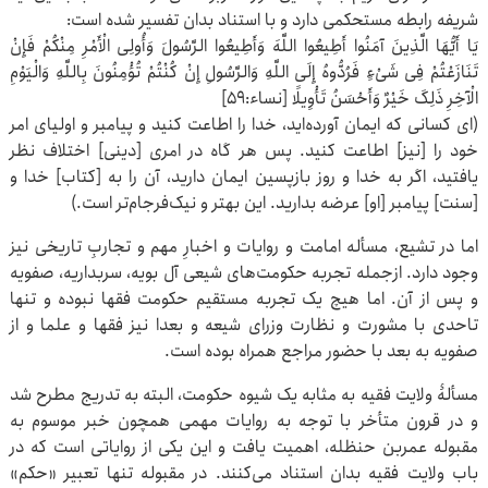
شریفه رابطه مستحکمی دارد و با استناد بدان تفسیر شده است:
یَا أَیُّهَا الَّذِینَ آمَنُوا أَطِیعُوا اللَّهَ وَأَطِیعُوا الرَّسُولَ وَأُولِی الْأَمْرِ مِنْکُمْ فَإِنْ
تَنَازَعْتُمْ فِی شَیْءٍ فَرُدُّوهُ إِلَی اللَّهِ وَالرَّسُولِ إِنْ کُنْتُمْ تُؤْمِنُونَ بِاللَّهِ وَالْیَوْمِ
الْآخِرِ ذَلِکَ خَیْرٌ وَأَحْسَنُ تَأْوِیلًا [نساء:59]
(ای کسانی که ایمان آورده‌اید، خدا را اطاعت کنید و پیامبر و اولیای امر
خود را [نیز] اطاعت کنید. پس هر گاه در امری [دینی] اختلاف نظر
یافتید، اگر به خدا و روز بازپسین ایمان دارید، آن را به [کتاب] خدا و
[سنت] پیامبر [او] عرضه بدارید. این بهتر و نیک‌فرجام‌تر است.)
اما در تشیع، مسأله امامت و روایات و اخبارِ مهم و تجاربِ تاریخی نیز
وجود دارد. ازجمله تجربه حکومت‌های شیعی آل بویه، سربداریه، صفویه
و پس از آن. اما هیچ‌ یک تجربه مستقیم حکومت فقها نبوده و تنها
تاحدی با مشورت و نظارت وزرای شیعه و بعدا نیز فقها و علما و از
صفویه به بعد با حضور مراجع همراه بوده است.
مسألۀ ولایت فقیه به مثابه یک شیوه حکومت، البته به تدریج مطرح شد
و در قرون متأخر با توجه به روایات مهمی همچون خبر موسوم به
مقبوله عمربن حنظله، اهمیت یافت و این یکی از روایاتی است که در
باب ولایت فقیه بدان استناد می‌کنند. در مقبوله تنها تعبیر «حکم»