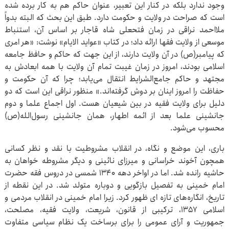
وجود ندارد بلکه در کنار این تعبیر، عنوان حاکم هم به کار برده شده
است که صراحت در ولایت و حکومت دارد. طبق این بحث که البته بدواً
ملااحمد نراقی در زمان فتحعلی شاه قاجار بر اساس آن، استنباط
موسعی از ولایت فقها ارائه داد؛ در کتاب «عواید الایام» نوشت: «هر امری
که پیامبر(ص) در آن ولایت دارند، از این جهت که حاکم و حافظ جامعه
اسلامی بودند، امروز در زمان غیبت تمام آن ولایت با همه ابعادش به
مجتهد و حاکم جامع‌الشرایط انتقال می‌یابد؛ چرا که آن حکومت و
حفاظت را امروز اینان بر دوش گرفته‌اند.» منظور نراقی این است که دو
دلیل برای ولایت فقیه در بین شیعیان هست. اول اجماع علما و دوم
جانشینی علما بعد از ائمه اطهار، همان جانشینی رسول‌الله‌(ص)
محسوب می‌شود.
باری، این موضع و نگاه، در انقلاب مشروطیت با نقد و نظر کسانی
همچون آخوند خراسانی و میرزای نائینی و دیگر مشروطه خواهان به
حاشیه رانده شد. اما در اواخر دهه 1340 شمسی در دروس فقه حضرت
امام خمینی به تفصیل بازگویی و دوباره متولد شد. در این نقطه از
تاریخ، انگاره‌های تازه ای ظهور کرد. زیرا امام خمینی در انقلاب مردمی و
اسلامی 1357، ترکیبی از قانون، شریعت، ولایت فقیه، مصلحت،
جمهوریت و آرای عمومی را برای برساخت یک نظام سیاسی متفاوت