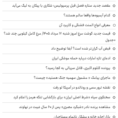
مقصد جدید ستاره فصل قبل پرسپولیس؛ شکاری با پیکان به لیگ می‌آید
کدام آبمیوه‌ها واقعا سالم هستند؟
معرفی انواع المنت فشنگی و کاربرد آن
قیمت جدید گوشت مرغ امروز شنبه ۱۷ مرداد ۱۴۰۵/ مرغ کامل کیلویی چند شد؟
+جدول
قبض آب گران‌تر شده است؟ آبفا توضیح داد
ادعای تازه امارات درباره حمله موشکی ایران
پرونده کلثوم اکبری، قاتل سریالی به کجا رسید؟
ماجرای پیامک « مشمول سهمیه جنگ هستید» چیست؟
نقشه ترور مسی و رونالدو در آمریکا لو رفت
سخنگوی سپاه «شرط اصلی ایران» برای بازگشایی تنگه هرمز را اعلام کرد
مشاهده پرنده نادر «شبگرد مصری» پس از ۶۰ سال غیبت در نهاوند
بازار اجاره خانه و مشکل ناتمام مستاجران