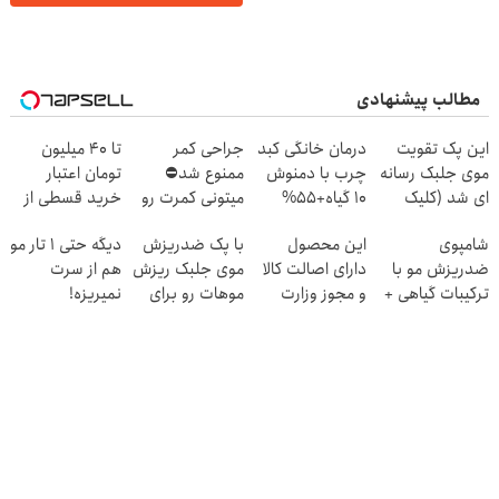
مطالب پیشنهادی
این پک تقویت
درمان خانگی کبد
جراحی کمر
تا ۴۰ میلیون
موی جلبک رسانه
چرب با دمنوش
ممنوع شد⛔
تومان اعتبار
ای شد (کلیک
10 گیاه+55%
میتونی کمرت رو
خرید قسطی از
جهت اطلاعات
تخفیف
در منزل درمان
دیجی پی
شامپوی
این محصول
با پک ضدریزش
دیگه حتی 1 تار مو
بیشتر)
کنی! 👈🏻
ضدریزش مو با
دارای اصالت کالا
موی جلبک ریزش
هم از سرت
پرسش‌نامه
ترکیبات گیاهی +
و مجوز وزارت
موهات رو برای
نمیریزه!
تحت لیسانس
بهداشت
همیشه متوقف
آلمان
است(55%تخفیف)
کن