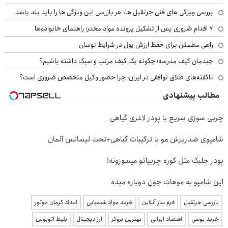
بررسی ویژگی های فنی جرثقیل ها: هر بازرسی این ویژگی ها را باید بلد باشد
۷ اقدام ضروری پس از تشکیل پرونده مواد مخدر؛ راهنمای خانواده‌ها
راهی مطمئن برای حفظ ارزش پول در شرایط نوسان
چیدمان کیف مدرسه؛ چگونه یک کیف مرتب و سبک داشته باشیم؟
ناگفته‌های طلاق توافقی در ایران؛ چرا حضور وکیل متخصص ضروری است؟
مطالب پیشنهادی
چربی سوزی سریع با پودر لاغری گیاهی
شامپوی ضدریزش مو با ترکیبات گیاهی+تحت لیسانس آلمان
پودر جلبک مثل کوره چربیاتو میسوزونه!
این شامپو به موهات جونِ دوباره میده
بازرسی جرثقیل
فرم ساز آنلاین
خرید مواد شیمیایی
امداد کرمان موتور
خرید یوسی
اقتصاد ایرانی
بهترین بروکر
ارز دیجیتال
بلیط اتوبوس