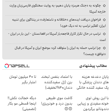
چگونه به «جنگ هرمز» پایان دهیم؛ به روایت سخنگوی فارسی‌زبان وزارت
خارجه آمریکا
فراخوان دریافت ایده‌های «خلاقانه و نامتعارف» در پنتاگون برای تنبیه
ایران؛ کفگیر ترامپ به ته دیگ خورد!
ترامپ در حال تکرار کارزار فاجعه‌بار آمریکا در افغانستان - این بار در ایران -
است
چرا ترامپ حمله به ایران را متوقف کرد؛ موضع ایران و آمریکا در قبال
«توافق» چیست؟
مطالب پیشنهادی
پایان دغدغه هزینه
با اعتماد بنفس لبخند
تا ۴۰ میلیون تومان
های دندان پزشکی با
بزن (ژل سفیدکننده
اعتبار بگیر
پک سفید کننده خانگی
دندان40%تخفیف)
با این روش توی
کاشت موی طبیعی
دیگه خجالت نکش‼️
خونه،سفیدی و زیبایی
بدون درد و خونریزی!
اینجا قسطی مو بکار
دندوناتو برگردون
😍😍
(تضمینی)