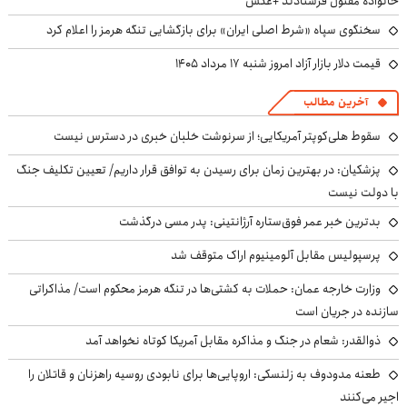
خانواده مقتول فرستادند +عکس
سخنگوی سپاه «شرط اصلی ایران» برای بازگشایی تنگه هرمز را اعلام کرد
قیمت دلار بازار آزاد امروز شنبه ۱۷ مرداد ۱۴۰۵
آخرین مطالب
سقوط هلی‌کوپتر آمریکایی؛ از سرنوشت خلبان خبری در دسترس نیست
پزشکیان‌: در بهترین زمان برای رسیدن به توافق قرار داریم/ تعیین تکلیف جنگ
با دولت نیست
بدترین خبر عمر فوق‌ستاره آرژانتینی: پدر مسی درگذشت
پرسپولیس مقابل آلومینیوم اراک متوقف شد
وزارت خارجه عمان: حملات به کشتی‌ها در تنگه هرمز محکوم است/ مذاکراتی
سازنده در جریان است
ذوالقدر: شعام در جنگ و مذاکره مقابل آمریکا کوتاه نخواهد آمد
طعنه مدودوف به زلنسکی: اروپایی‌ها برای نابودی روسیه راهزنان و قاتلان را
اجیر می‌کنند