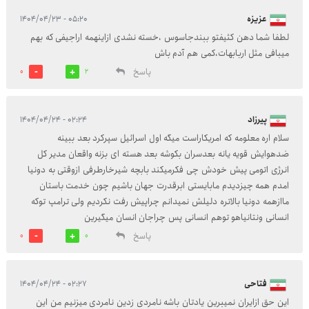
عزیزه
۰۵:۲۰ - ۱۴۰۴/۰۴/۲۳
لطفا شما دهن کثیفتو ببندجاسوس ،خسته نشدی ازاینهمه اراجیفی که بهم
میبافی مثل اربابهات،کمی هم آدم باش
پاسخ
0
2
پیرزاد
۰۲:۲۴ - ۱۴۰۴/۰۴/۲۴
سلام اره معلومه که امریکاراست میگه اول اسرائیل سپرکرد بعد ببینه
ضدهوایش قویه یانه بعدسران بکوشه بعد هسته ای بزنه واقعان مدیر کل
انرژی اتومی پیش خودش چی فکرمیکند بابچه شیرخارطرفی ازوقتی به دونیا
امدم همه چیزدیدم مابایستی ابرقدرت جهان باشیم چون خدمت باستان
ماازهمه دونیا بالاتره دلیلش نمیدانم چراپیش رفت نکردیم ولی ترامپ توکه
انسانی ونتانیاهو توهم انسانی پس چراجان انسان میگیرین
پاسخ
0
0
فتاحی
۰۲:۲۷ - ۱۴۰۴/۰۴/۲۴
این حق ازایران نمیبرین یادتان باشه نامردی زدین نامردی میزنیم من این