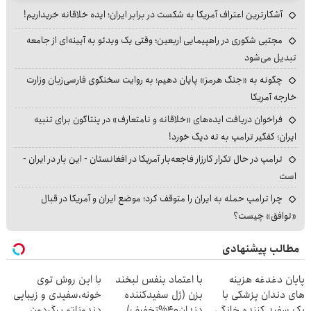
آشکارترین اعتراف آمریکا به شکست در برابر ایران؛ ایده خلاقانه خریداریم!
مجتبی شکوری در راهپیمایی اربعین؛ وقتی یک ویدئو به آیینه‌ای از جامعه
تبدیل می‌شود
چگونه به «جنگ هرمز» پایان دهیم؛ به روایت سخنگوی فارسی‌زبان وزارت
خارجه آمریکا
فراخوان دریافت ایده‌های «خلاقانه و نامتعارف» در پنتاگون برای تنبیه
ایران؛ کفگیر ترامپ به ته دیگ خورد!
ترامپ در حال تکرار کارزار فاجعه‌بار آمریکا در افغانستان - این بار در ایران -
است
چرا ترامپ حمله به ایران را متوقف کرد؛ موضع ایران و آمریکا در قبال
«توافق» چیست؟
مطالب پیشنهادی
پایان دغدغه هزینه
با اعتماد بنفس لبخند
با این روش توی
های دندان پزشکی با
بزن (ژل سفیدکننده
خونه،سفیدی و زیبایی
پک سفید کننده خانگی
دندان40%تخفیف)
دندوناتو برگردون