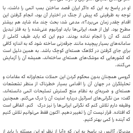
او در پاسخ به این که «اگر ایران قصد ساختن بمب اتمی را داشت، با
توجه به ظرفیتی که پیش از جنگ در اختیار آن بود، انجام گرفتن این
اقدام چقدر زمان می‌برد؟»، مدعی شد: بحث چند ماه شاید هم بیشتر
مطرح بود. اول از همه، ایرانی‌ها باید اورانیوم غنی‌شده را به فلز تبدیل
کنند که آن را انجام نداده بودند. دوم این که باید طیف کاملی از
سامانه‌های بسیار پیچیده مانند جرقه‌زنی ساخته شود که به اندازه کافی
برای جای گرفتن در کلاهک هسته‌ای کوچک باشد. به همین دلیل است
که کشورهایی که موشک‌های هسته‌ای ساخته‌اند، همیشه آن را آزمایش
می‌کنند.
گروسی همچنان بدون محکوم کردن این حملات متجاوزانه که مقامات و
تحلیلگران در جهان آن را اقدامی بسیار خطرناک از منظر تشعشعات
هسته‌ای و ضربه‌ای به نظام منع گسترش تسلیحات اتمی دانسته‌اند،
گفت: من نگرانی‌های اسرائیل درباره امنیت آن را درک می‌کنم. همچنین
وظیفه دارم تلاش کنم که نگرانی ایرانی‌ها را نیز درک کنم. اتفاقی است
که افتاده. قرار نیست آن را تغییر دهیم. اکنون فقط می‌توانیم تلاش کنیم
که آینده را کمی بهتر کنیم.
مدیرکل آژانس در پاسخ به این که «آیا از نظر او این مسئله را باید از