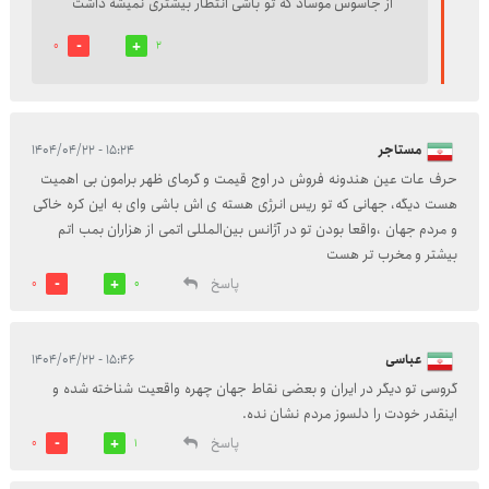
از جاسوس موساد که تو باشی انتظار بیشتری نمیشه داشت
0
2
مستاجر
۱۵:۲۴ - ۱۴۰۴/۰۴/۲۲
حرف عات عین هندونه فروش در اوج قیمت و گرمای ظهر برامون بی اهمیت
هست ديگه، جهانی که تو ریس انرژی هسته ی اش باشی وای به این کره خاکی
و مردم جهان ،واقعا بودن تو در آژانس بین‌المللی اتمی از هزاران بمب اتم
بیشتر و مخرب تر هست
پاسخ
0
0
عباسی
۱۵:۴۶ - ۱۴۰۴/۰۴/۲۲
گروسی تو دیگر در ایران و بعضی نقاط جهان چهره واقعیت شناخته شده و
اینقدر خودت را دلسوز مردم نشان نده.
پاسخ
0
1