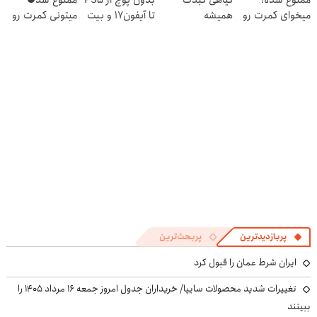
ممنوع شده!
گیاهی کبدت
بدون پوچ از PS5
ممنوع شد⛔
میخوای کمرت رو
همیشه
تا آیفون17 و بیت
میتونی کمرت رو
در منزل درمان
پرقدرته55%تخفیف
کوین 🔥
در منزل درمان
کنی؟
کنی! 👈🏻
((پرسش‌نامه))
پرسش‌نامه
پربازدیدترین
پربحث‌ترین
ایران شرط عمان را قبول کرد
تغییرات شدید محصولات سایپا/ خریداران جدول امروز جمعه ۱۶ مرداد ۱۴۰۵ را
ببینند