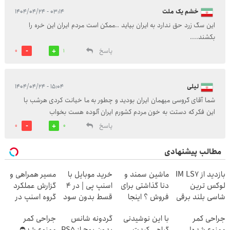
خشم یک ملت
۰۳:۱۴ - ۱۴۰۴/۰۴/۲۴
این سگ زرد حق ندارد به ایران بیاید ..ممکن است مردم ایران این خره را
بکشند....
پاسخ
0
1
لیلی
۱۵:۰۴ - ۱۴۰۴/۰۴/۲۴
شما آقای گروسی میهمان ایران بودید و چطور به ما خیانت کردی هرشب با
این فکر که دستت به خون مردم کشورم ایران آلوده هست بخواب
پاسخ
0
0
مطالب پیشنهادی
بازدید از IM LS7
ماشین سمند و
خرید موبایل با
مسیر همراهی و
لوکس ترین
دنا گذاشتی برای
اسنپ پی | در ۴
گزارش عملکرد
شاسی بلند برقی
فروش ؟ اینجا
قسط بدون سود
گروه اسنپ در
ایران در باشگاه
سریع و راحت
و کارمزد!
۱۴۰۴
جراحی کمر
با این نوشیدنی
گردونه شانس
جراحی کمر
انقلاب
بفروش