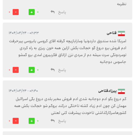
نظرمه
پاسخ
0
0
فتاحی
۰۲:۳۳ - ۱۴۰۴/۰۴/۲۴
امربکا شده سندوق داردونیا ومارابازیچه گرفته اقای کروسی یابروسی پیرخرفت
ادم فروش برو دروغ گو خجالت بکش ازاین همه خون ریزی به راه کردی
تومردونگی سرت میشه دم از مردی نزن ازاتاق فکربیرون امدی برو گمشو
جاسوس دوجانبه
پاسخ
0
0
پیرزادفتاحی
۰۲:۴۰ - ۱۴۰۴/۰۴/۲۴
کم دروغ بگو ادم دوجانبه شدی ادم فروش مخبر بلدی دروغ بگی اسراائیل
مهمان کن چون ادم زیاد کشته تاختگی درکند بروگم شو خجالت بکش همه
کشورهاسرکارگذاشتی تاخودت پیشرفت کنی لعنتی
پاسخ
0
0