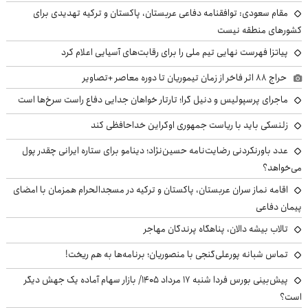
مقام سعودی: توافقنامه دفاعی عربستان، پاکستان و ترکیه تهدیدی برای
کشورهای منطقه نیست
پیاتزا فهرست نهایی تیم ملی را برای رقابت‌های آسیایی اعلام کرد
حراج ۸۸ اثر فاخر از زمان تیموریان تا دوره معاصر +تصاویر
ماجرای پرسپولیس و دنیل گرا؛ تارتار خواهان جدایی دفاع راست سرخ‌ها است
زلنسکی باید با ریاست جمهوری اوکراین خداحافظی کند
عدد باورنکردنی رضایت‌نامه حسین‌نژاد؛ دینامو برای ستاره ایرانی چقدر پول
می‌خواهد؟
اقامه نماز سران عربستان، پاکستان و ترکیه در مسجدالحرام همزمان با امضای
پیمان دفاعی
تالاب بیشه دالان، پناهگاه پرندگان مهاجر
تماس شبانه پورعلی‌گنجی با منصوریان؛ برنامه‌ها به هم ریخت!
پیش‌بینی بورس فردا شنبه ۱۷ مرداد ۱۴۰۵/ بازار سهام آماده یک جهش دیگر
است؟