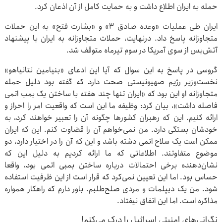
حمله به ایران اطلاع داشت و به حمایت کامل از آن اذعان کرد.
ایران طی عملیات «وعده صادق ۳» و «بشارت فتح» به این حملات
متجاوزانه پاسخ داد. درنهایت، حملات متجاوزانه به ایران با پیشنهاد
آتش‌بس از سوی آمریکا در سوم تیرماه متوقف شد.
گروسی در پاسخ به این سوال که آیا این ادعای «بنیامین نتانیاهو»
نخست‌وزیر رژیم صهیونیستی صحت دارد که گفته بود دلیل حمله
متجاوزانه او این بود که «ایران تنها چند هفته با ساختن یک بمب اتمی
فاصله داشت»، بیان کرد: وظیفه ما این است که واقعیت امر را احراز و
ارائه کنیم. این که رهبران کشورها چگونه آن را تعبیر خواهند کرد، به
خودشان بستگی دارد. من نمی‌خواهم آن را قضاوت کنم. این که ایران
ممکن است یک سلاح اتمی دشته باشد و این که آن را در اختیار دارد، دو
موضوع متفاوتند. اطلاعاتی که ما ارائه کردیم به دلیل این که
نشان‌دهنده برخی احتمالات درباره ساختن بمبی اتمی بود، واقعا
حساس بود. اما این تعیین‌ نمی‌کرد که قرار است از این ظرفیت استفاده
شود. من یک دیپلمات و مردی صلح‌طلبم. باور دارم که راهکار همواره
مذاکره است. اما این اتفاق نیفتاد.
نگرانی‌های امنیتی اسرائیل را درک می‌کنم!