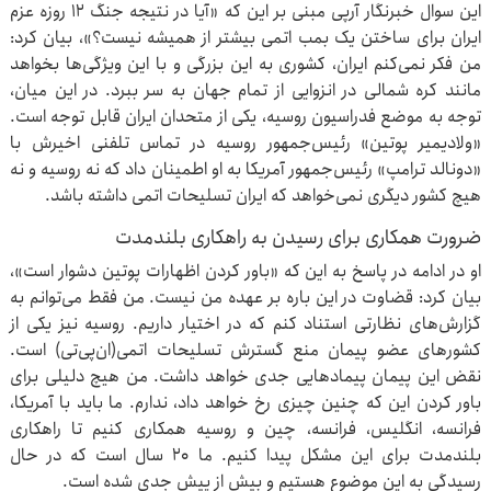
این سوال خبرنگار آرپی مبنی بر این که «آیا در نتیجه جنگ ۱۲ روزه عزم
ایران برای ساختن یک بمب اتمی بیشتر از همیشه نیست؟»، بیان کرد:
من فکر نمی‌کنم ایران، کشوری به این بزرگی و با این ویژگی‌ها بخواهد
مانند کره شمالی در انزوایی از تمام جهان به سر ببرد. در این میان،
توجه به موضع فدراسیون روسیه، یکی از متحدان ایران قابل توجه است.
«ولادیمیر پوتین» رئیس‌جمهور روسیه در تماس تلفنی اخیرش با
«دونالد ترامپ» رئیس‌جمهور آمریکا به او اطمینان داد که نه روسیه و نه
هیچ کشور دیگری نمی‌خواهد که ایران تسلیحات اتمی داشته باشد.
ضرورت همکاری برای رسیدن به راهکاری بلندمدت
او در ادامه در پاسخ به این که «باور کردن اظهارات پوتین دشوار است»،
بیان کرد: قضاوت در این باره بر عهده من نیست. من فقط می‌توانم به
گزارش‌های نظارتی استناد کنم که در اختیار داریم. روسیه نیز یکی از
کشورهای عضو پیمان منع گسترش تسلیحات اتمی(ان‌پی‌تی) است.
نقض این پیمان پیمادهایی جدی خواهد داشت. من هیچ دلیلی برای
باور کردن این که چنین چیزی رخ خواهد داد، ندارم. ما باید با آمریکا،
فرانسه، انگلیس، فرانسه، چین و روسیه همکاری کنیم تا راهکاری
بلندمدت برای این مشکل پیدا کنیم. ما ۲۰ سال است که در حال
رسیدگی به این موضوع هستیم و بیش از پیش جدی شده است.