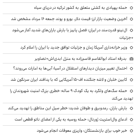
حمله پهپادی به کشتی متعلق به کشور ترکیه در دریای سیاه
آخرین وضعیت بازار ارز؛ قیمت دلار، یورو و پوند جمعه ۱۶ مرداد مشخص شد
ال‌نینو قدرت‌مند در ایران؛ فصل پاییز با بارش باران‌های شدید آغاز می‌شود
+جزئیات
وزیر خزانه‌داری آمریکا زمان و جزئیات توافق جدید با ایران را اعلام کرد
بدرقه استاد ابوالقاسم قاسم‌زاده به منزل ابدی‌اش+تصاویر
احتمال تغییر میزبان دیدارهای استقلال در آسیا؛ آبی‌ها به امارات می‌روند؟
کابین خلبان و لاشه جنگنده اف-۱۵ آمریکایی که با پدافند ایران سرنگون شد
حمله سگ‌های ولگرد به یک کودک ۹ ساله؛ خطری بزرگ امنیت شهروندان را
تهدید می‌کند
بارش باران، رعدوبرق و طوفان شدید؛ خطر سیل این مناطق را تهدید می‌کند
ادعای وال‌استریت ژورنال: حمله روسیه به یکی از اعضای ناتو قطعی است
خبر خوب برای بازنشستگان: واریزی معوقات انجام می‌شود