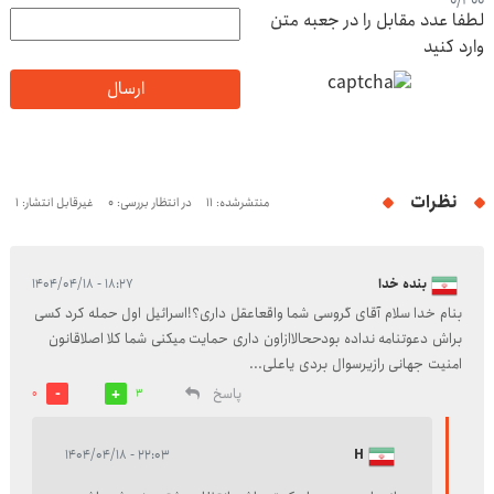
0
/
400
لطفا عدد مقابل را در جعبه متن
وارد کنید
ارسال
نظرات
منتشرشده: 11
در انتظار بررسی: 0
غیرقابل انتشار: 1
بنده خدا
۱۸:۲۷ - ۱۴۰۴/۰۴/۱۸
بنام خدا سلام آقای گروسی شما واقعاعقل داری؟!اسرائیل اول حمله کرد کسی
براش دعوتنامه نداده بودححالاازاون داری حمایت میکنی شما کلا اصلاقانون
امنیت جهانی رازیرسوال بردی یاعلی...
پاسخ
0
3
۲۲:۰۳ - ۱۴۰۴/۰۴/۱۸
H