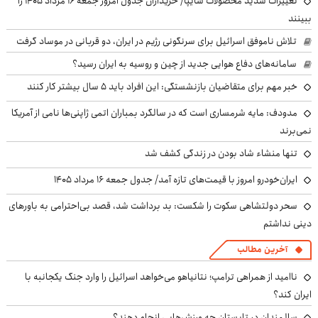
تغییرات شدید محصولات سایپا/ خریداران جدول امروز جمعه ۱۶ مرداد ۱۴۰۵ را
ببینند
تلاش ناموفق اسرائیل برای سرنگونی رژیم در ایران، دو قربانی در موساد گرفت
سامانه‌های دفاع هوایی جدید از چین و روسیه به ایران رسید؟
خبر مهم برای متقاضیان بازنشستگی: این افراد باید ۵ سال بیشتر کار کنند
مدودف: مایه شرمساری است که در سالگرد بمباران اتمی ژاپنی‌ها نامی از آمریکا
نمی‌برند
تنها منشاء شاد بودن در زندگی کشف شد
ایران‌خودرو امروز با قیمت‌های تازه آمد/ جدول جمعه ۱۶ مرداد ۱۴۰۵
سحر دولتشاهی سکوت را شکست: بد برداشت شد، قصد بی‌احترامی به باورهای
دینی نداشتم
آخرین مطالب
ناامید از همراهی ترامپ؛ نتانیاهو می‌خواهد اسرائیل را وارد جنگ یکجانبه با
ایران کند؟
سالمندان در تابستان چه ورزش‌هایی انجام دهند؟