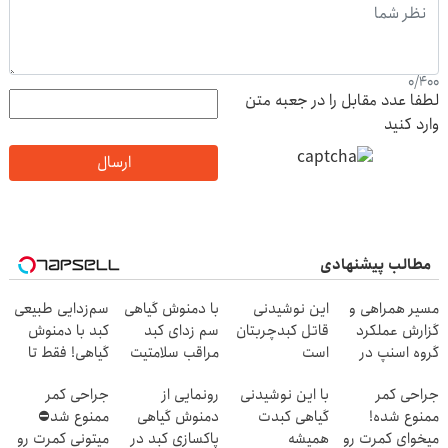
0
/
400
لطفا عدد مقابل را در جعبه متن
وارد کنید
ارسال
مطالب پیشنهادی
مسیر همراهی و
این نوشیدنی
با دمنوش گیاهی
سم‌زدایی طبیعی
گزارش عملکرد
قاتل کبدچربتان
سم زدای کبد
کبد با دمنوش
گروه اسنپ در
است
مراقب سلامتیت
گیاهی! فقط تا
۱۴۰۴
باش+تخفیف
پایان
جراحی کمر
با این نوشیدنی
رونمایی از
جراحی کمر
ویژه
امروز50%تخفیف
ممنوع شده!
گیاهی کبدت
دمنوش گیاهی
ممنوع شد⛔
میخوای کمرت رو
همیشه
پاکسازی کبد در
میتونی کمرت رو