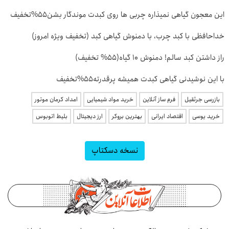
این معجون گیاهی نمیذاره چربی ها روی کبدت موندگار بشن55%تخفیف
خداحافظی با کبد چرب، با دمنوش گیاهی کبد (تخفیف ویژه امروز)
راز داشتن کبد سالم! دمنوش 10 گیاه(55% تخفیف)
با این نوشیدنی گیاهی کبدت همیشه پرقدرته55%تخفیف
بازرسی جرثقیل
فرم ساز آنلاین
خرید مواد شیمیایی
امداد کرمان موتور
خرید یوسی
اقتصاد ایرانی
بهترین بروکر
ارز دیجیتال
بلیط اتوبوس
نسخه دسکتاپ