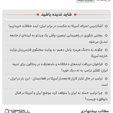
شاید ندیده باشید
آشکارترین اعتراف آمریکا به شکست در برابر ایران؛ ایده خلاقانه خریداریم!
مجتبی شکوری در راهپیمایی اربعین؛ وقتی یک ویدئو به آیینه‌ای از جامعه
تبدیل می‌شود
چگونه به «جنگ هرمز» پایان دهیم؛ به روایت سخنگوی فارسی‌زبان وزارت
خارجه آمریکا
فراخوان دریافت ایده‌های «خلاقانه و نامتعارف» در پنتاگون برای تنبیه
ایران؛ کفگیر ترامپ به ته دیگ خورد!
ترامپ در حال تکرار کارزار فاجعه‌بار آمریکا در افغانستان - این بار در ایران -
است
چرا ترامپ حمله به ایران را متوقف کرد؛ موضع ایران و آمریکا در قبال
«توافق» چیست؟
مطالب پیشنهادی