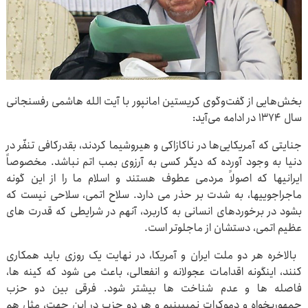
بخش‌هایی از گفت‌وگوی کریستین امانپور با آیت الله هاشمی رفسنجانی
سال ۱۳۷۴ در ادامه می‌آید:
جنایتی که آمریکایی‌ها در ناکازاکی و هیروشیما کردند، بقدرکافی تنفّر در
دنیا به وجود آورده که دیگر کسی به آرزوی بمب اتم نباشد. مخصوصاً
ایرانیها که اصولاً مردمی عطوف هستند و اسلام ما را از این گونه
ماجراجوییها، به شدت بر حذر می دارد. سلاح اتمی، سلاحی نیست که
بشود در برخوردهای انسانی به کاربرد، آنهم در شرایطی که قدرت های
عظیم اتمی، دستشان از ماجلوتر است.
بالاخره هر دو ملت ایران و آمریکا، در نهایت یک روزی باید همکاری
کنند، اینگونه اقدامات عجولانه و انفعالی، باعث می شود که کینه ها،
فاصله ها و عدم شناخت ها بیشتر شود. فرقی بین دو حزب
جمهوریخواه و دموکرات نمیبینیم و هر دو حزب در این جهت، مثل هم