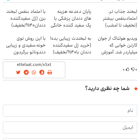
لبخند جذاب تر،
پایان دغدغه هزینه
با اعتماد بنفس لبخند
اعتمادبنفس بیشتر
های دندان پزشکی با
بزن (ژل سفیدکننده
(تخفیف تا امشب)
پک سفید کننده خانگی
دندان40%تخفیف)
ویدیو هولناک از جوان
به لبخندت زیبایی بده!
با این روش توی
کارتن خوابی که
(خرید ژل سفیدکننده
خونه،سفیدی و زیبایی
میلیاردر شد. آموزش
دندان با40%تخفیف)
دندوناتو برگردون
رایگان
(40%off)
۰
۰
شما چه نظری دارید؟