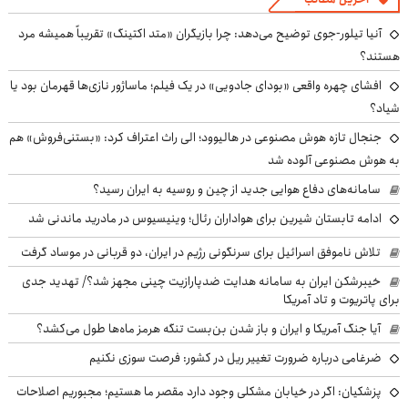
آنیا تیلور-جوی توضیح می‌دهد: چرا بازیگران «متد اکتینگ» تقریباً همیشه مرد
هستند؟
افشای چهره واقعی «بودای جادویی» در یک فیلم؛ ماساژور نازی‌ها قهرمان بود یا
شیاد؟
جنجال تازه هوش مصنوعی در هالیوود؛ الی راث اعتراف کرد: «بستنی‌فروش» هم
به هوش مصنوعی آلوده شد
سامانه‌های دفاع هوایی جدید از چین و روسیه به ایران رسید؟
ادامه تابستان شیرین برای هواداران رئال؛ وینیسیوس در مادرید ماندنی شد
تلاش ناموفق اسرائیل برای سرنگونی رژیم در ایران، دو قربانی در موساد گرفت
خیبرشکن ایران به سامانه هدایت ضدپارازیت چینی مجهز شد؟/ تهدید جدی
برای پاتریوت و تاد آمریکا
آیا جنگ آمریکا و ایران و باز شدن بن‌بست تنگه هرمز ماه‌ها طول می‌کشد؟
ضرغامی درباره ضرورت تغییر ریل در کشور: فرصت سوزی نکنیم
پزشکیان: اگر در خیابان مشکلی وجود دارد مقصر ما هستیم؛ مجبوریم اصلاحات