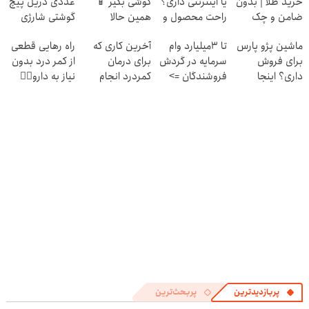
خرید طلا | بدون
یا اینترنتی داری؟
گوشی بگیر 📱
عددی دریل پیچ
ضامن و چک
راحت محصول و
همین حالا
گوشتی شارژی
خدماتت رو
درخواست اعتبار
(تخفیف به مدت
ماشین پژو پارس
تا 3میلیارد وام
آخرین کاری که
راه رهایی قطعی
بفروش
بده 🎯
محدود)
برای فروش
سرمایه در گردش
برای درمان
از کمر درد بدون
داری؟ اینجا
فروشندگان =>
کمردرد انجام
نیاز به دارو👈🏻
سریع بفروشش
فروشگاهت رو
میدی
(پرسش‌نامه)
ثبت کن
(پرسشنامه)
پربازدیدترین
پربحث‌ترین