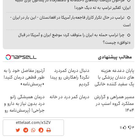
فراخوان دریافت ایده‌های «خلاقانه و نامتعارف» در پنتاگون برای تنبیه
ایران؛ کفگیر ترامپ به ته دیگ خورد!
ترامپ در حال تکرار کارزار فاجعه‌بار آمریکا در افغانستان - این بار در ایران -
است
چرا ترامپ حمله به ایران را متوقف کرد؛ موضع ایران و آمریکا در قبال
«توافق» چیست؟
مطالب پیشنهادی
پایان دغدغه هزینه
دنبال درمان کمردرد
آرتروز مفاصل خود را به
های دندان پزشکی با
نگرد❗ راهکارش رو پیدا
طور قطعی درمان کنید!
پک سفید کننده خانگی
کردیم
◗پرسش‌نامه◖
مسیر همراهی و گزارش
درمان کمر درد در خانه
درمان همیشگی زانو
عملکرد گروه اسنپ در
درد بدون نیاز به دارو و
۱۴۰۴
جراحی! (پرسش‌نامه رو
پر کن)
۱۱
۴