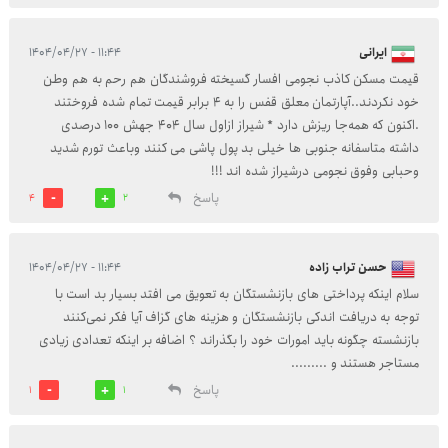
ایرانی
۱۱:۴۴ - ۱۴۰۴/۰۴/۲۷
قیمت مسکن کاذب نجومی افسار گسیخته فروشندگان هم رحم به هم وطن
خود نکردند..آپارتمان معلق قفس را به ۴ برابر قیمت تمام شده فروختند
.اکنون که همه‌جا ریزش دارد * شیراز ازاول سال ۴۰۴ جهش ۱۰۰ درصدی
داشته متاسفانه جنوبی ها خیلی بد پول پاشی می کنند وباعث تورم شدید
وحبابی وفوق نجومی درشیراز شده اند !!!
پاسخ
4
2
حسن تراب زاده
۱۱:۴۴ - ۱۴۰۴/۰۴/۲۷
سلام اینکه پرداختی های بازنشستگان به تعویق می افتد بسیار بد است با
توجه به دریافت اندکی بازنشستگان و هزینه های گزاف آیا فکر نمی‌کنند
بازنشسته چگونه باید امورات خود را بگذراند ؟ اضافه بر اینکه تعدادی زیادی
مستاجر هستند و .........
پاسخ
1
1