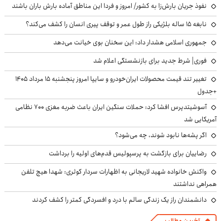
نفوذ جریان بارش‌زا به کشور/ امروز و فردا این مناطق آماده بارش باران باشند
نابغه ۱۵ ساله بلژیکی راز طول عمر و توقف پیری انسان را کشف می‌کند؟
جمهوری اسلامی هشدار داد: این سخنان بوی خیانت می‌دهد
فوری| شرط جدید برای بازنشستگی اعلام شد
تغییر تند قیمت محصولات ایران‌خودرو و سایپا امروز پنجشنبه ۱۵ مرداد ۱۴۰۵
+جدول
آسوشیتدپرس افشا کرد: حملات سنگین ایران باعث ضربه مغزی ۷۰۰ نظامی
آمریکایی شد
اگر پشه‌ها نابود شوند، چه می‌شود؟
رضاییان برای بازگشت به پرسپولیس قدم‌های اولیه را برداشت
واکنش خانواده شهید لاریجانی به اظهارات سردار کوثری: شهدا هیچ تلفن
همراهی نداشتند
دانشمندان راز یک زندگی سالم با درد و افسردگی کمتر را کشف کردند
آخرین مطالب