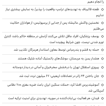
را انجام دهیم
طعنه قالیباف به تهدیدهای ترامپ: واقعیت را بپذیر/ به نمایش بیشتری نیاز
نداریم
نخستین واکنش عالیشاه پس از جدایی از پرسپولیس: از هواداران حلالیت
می‌طلبم
یوسف پزشکیان: افراد عاقل تلاش می‌کنند آرامش در منطقه حاکم باشد؛ کنترل
تورم شدنی نیست، چون شرایط پیچیده است
حمله به قشم و بندرعباس توسط معاون استاندار هرمزگان تکذیب شد
هشدار یمن به عربستان: موشک‌های بالستیک آماده شلیک هستند
پیروزی استقلال تهران با درخشش سحرخیزان و آسانی در دیدار دوستانه
جان باختن ۲۴ زائر در تصادفات اربعینی؛ ۶۷ میلیون تردد ثبت شد
آسوشیتدپرس افشا کرد: حملات سنگین ایران باعث ضربه مغزی ۷۰۰ نظامی
آمریکایی شد
فیدان: هر فعالیت بی‌ثبات‌کننده در سوریه، تهدیدی برای امنیت ترکیه است