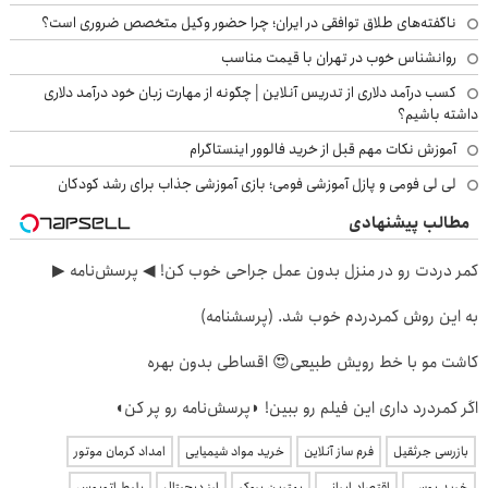
ناگفته‌های طلاق توافقی در ایران؛ چرا حضور وکیل متخصص ضروری است؟
روانشناس خوب در تهران با قیمت مناسب
کسب درآمد دلاری از تدریس آنلاین | چگونه از مهارت زبان خود درآمد دلاری
داشته باشیم؟
آموزش نکات مهم قبل از خرید فالوور اینستاگرام
لی لی فومی و پازل آموزشی فومی؛ بازی آموزشی جذاب برای رشد کودکان
مطالب پیشنهادی
کمر دردت رو در منزل بدون عمل جراحی خوب کن! ◀ پرسش‌نامه ▶
به این روش کمردردم خوب شد. (پرسشنامه)
کاشت مو با خط رویش طبیعی😍 اقساطی بدون بهره
اگر کمردرد داری این فیلم رو ببین! ◗پرسش‌نامه رو پر کن◖
بازرسی جرثقیل
فرم ساز آنلاین
خرید مواد شیمیایی
امداد کرمان موتور
خرید یوسی
اقتصاد ایرانی
بهترین بروکر
ارز دیجیتال
بلیط اتوبوس