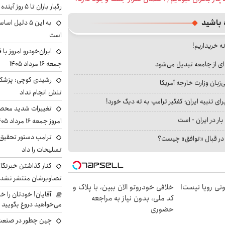
رگبار باران تا ۵ روز آینده
 باشید
به این ۵ دلیل
است
نه خریداریم!
ایران‌خودرو امروز با
جمعه ۱۶ مرداد ۱۴۰۵
ای از جامعه تبدیل می‌شود
رشیدی کوچی: پزشکیا
بان وزارت خارجه آمریکا
تنش انجام نداد
ای تنبیه ایران؛ کفگیر ترامپ به ته دیگ خورد!
تغییرات شدید محصو
بار در ایران - است
امروز جمعه ۱۶ مرداد ۱۴۰۵ را ببینند
ترامپ دستور تحقیق 
ا در قبال «توافق» چیست؟
تسلیحات را داد
کنار گذاشتن خبرنگار
تصاویرشان منتشر نشد
هی 800 میلیونی رویا نیست!
خلافی خودروتو الان ببین، با پلاک و
آقایان! خودتان را 
کد ملی، بدون نیاز به مراجعه
می‌خواهید دروغ بگویید
حضوری
چین چطور در صنعت