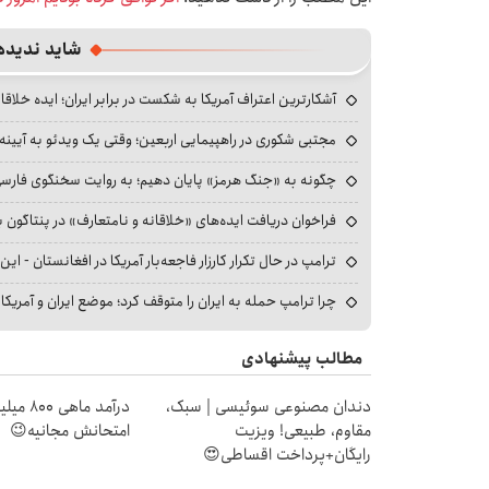
شاید ندیده
آشکارترین اعتراف آمریکا به شکست در برابر ایران؛ ایده خلاقا
مجتبی شکوری در راهپیمایی اربعین؛ وقتی یک ویدئو به آیینه‌
چگونه به «جنگ هرمز» پایان دهیم؛ به روایت سخنگوی فارسی‌ز
فراخوان دریافت ایده‌های «خلاقانه و نامتعارف» در پنتاگون بر
ترامپ در حال تکرار کارزار فاجعه‌بار آمریکا در افغانستان - این 
چرا ترامپ حمله به ایران را متوقف کرد؛ موضع ایران و آمریک
مطالب پیشنهادی
دندان مصنوعی سوئیسی | سبک،
درآمد ما
مقاوم، طبیعی! ویزیت
امتحانش مجانیه😉
رایگان+پرداخت اقساطی😍