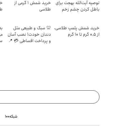
توصیه آیت‌الله بهجت برای
خرید شمش 1 گرمی از
باطل کردن چشم زخم
طلاسی
طل
خرید شمش پلمپ طلاسی،
🦷 سبک و طبیعی مثل
به
از ۰.۵ گرم تا ۱۰ گرم
دندان خودت! نصب آسان
می
و پرداخت اقساطی 💳 📍
سر
تهران
شبکه۱۰۰