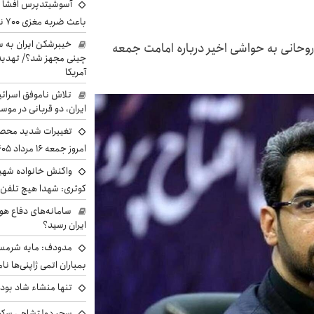
آسوشیتدپرس افشا ک
باعث ضربه مغزی ۷۰۰ نظامی آمریکایی شد
خیبرشکن ایران به س
وحانی به حواشی اخیر درباره امامت جمعه
چینی مجهز شد؟/ تهدید 
آمریکا
تلاش ناموفق اسرائی
ایران، دو قربانی در موس
تغییرات شدید محصو
امروز جمعه ۱۶ مرداد ۱۴۰۵ را ببینند
واکنش خانواده شهید 
کوثری: شهدا هیچ تلفن 
سامانه‌های دفاع هو
ایران رسید؟
مدودف: مایه شرمسا
بمباران اتمی ژاپنی‌ها نام
تنها منشاء شاد بو
سحر دولتشاهی سکو