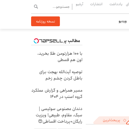
ی
یادداشت
انتشارات
آرشیو
ویدیو
نسخه روزنامه
مطالب پیشنهادی
با ۱۰۰ هزارتومن طلا بخرید،
اون هم قسطی
توصیه آیت‌الله بهجت برای
باطل کردن چشم زخم
مسیر همراهی و گزارش عملکرد
گروه اسنپ در ۱۴۰۴
دندان مصنوعی سوئیسی |
سبک، مقاوم، طبیعی! ویزیت
پربحث‌ترین
رایگان+پرداخت اقساطی😍