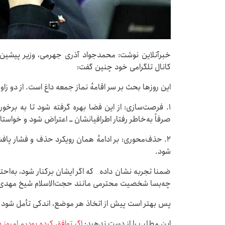
خبرآنلاین نوشت: محمدجواد آذری جهرمی، وزیر پیشین ا
کانال تلگرامی خود چنین گفت:
این روزها بحث بر سر اقامهٔ نماز جمعه داغ است. از دو زاوی
۱. فرصت‌سازی: از این فضا بهره گرفته شود تا به برخور
صرفاً به‌خاطر رفتار اطرافیانشان ــ اعتراض شود و خواستا
۲. حذف‌محوری: بر ادامهٔ همان رویکرد حذف و فشار پافش
شود.
ضمنا تجربه نشان داده که اگر ایشان برکنار شود، به‌احتما
چه‌بسا شخصیت محترمی مانند حجت‌الاسلام شیخ مهدی 
پس بهتر است پیش از اتخاذ هر موضع، اندکی تأمل شود و
این مطلب را از دست ندهید:
اگر توافق کرده بودیم امروز