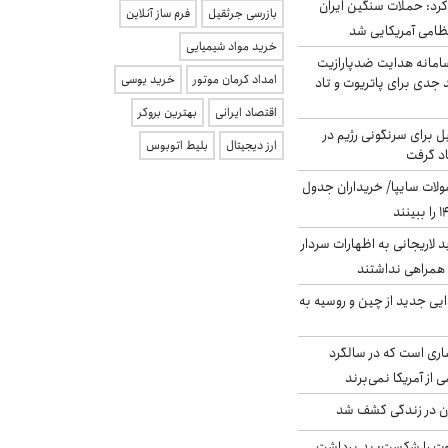
رد: حملات سنگین ایران
بازرسی جرثقیل
فرم ساز آنلاین
خرید مواد شیمیایی
امانه هدایت ضدپارازیت
امداد کرمان موتور
خرید یوسی
جدی برای پاتریوت و تاد
اقتصاد ایرانی
بهترین بروکر
ل برای سرنگونی رژیم در
ارز دیجیتال
بلیط اتوبوس
اد گرفت
لات سایپا/ خریداران جدول
لاریجانی به اظهارات سردار
همراهی نداشتند
ایی جدید از چین و روسیه به
ری است که در سالگرد
ی از آمریکا نمی‌برند
دن در زندگی کشف شد
ت را شکست: بد برداشت