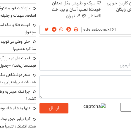
ن کارتن خوابی
🦷 سبک و طبیعی مثل دندان
بازداشت فرد مشکوک 
ش رایگان
خودت! نصب آسان و پرداخت
اسلحه، مهمات و جلیق
اقساطی 💳 📍 تهران
+جدول
حتی وقتی می‌گوییم م
مذاکره هستیم!
قیمت‌ها ریخت؟ +جدول
سحر دولتشاهی سکو
شد، قصد بی‌احترامی به 
چرا تنگه هرمز به و
گشت؟
ارسال
تنها منشاء شاد بو
آنیا تیلور-جوی توضی
«متد اکتینگ» تقریباً 