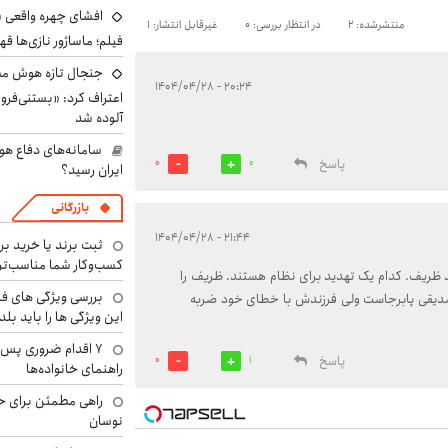
افشای چهره واقعی «
منتشرشده: 2
در انتظار بررسی: 0
غیرقابل انتشار: 1
فیلم؛ ماساژور نازی‌ها قه
جنجال تازه هوش مصن
۲۰:۲۴ - ۱۴۰۴/۰۴/۲۸
اعتراف کرد: «بستنی‌ف
آلوده شد
سامانه‌های دفاع هو
پاسخ
0
0
ایران رسید؟
بازرگانی
۲۱:۴۴ - ۱۴۰۴/۰۴/۲۸
ثبت برند یا خرید برن
کسب‌وکار شما مناسب‌ت
د ظریف. کدام یک تهدید برای نظام هستند. ظریف را
بررسی ویژگی های فن
دیقی پابرجاست ولی فرزندش با خطای خود ضربه
این ویژگی ها را باید بلد
۷ اقدام ضروری پس 
پاسخ
0
1
راهنمای خانواده‌ها
راهی مطمئن برای ح
نوسان