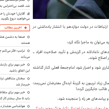
شد، قصد بی‌احترامی به 
آقایان! خودتان را 
می‌خواهید دروغ بگویید
رتباطات در دولت دوازدهم با انتشار یادداشتی در
آخرین مطالب
صنعا به دشمن هشدار
ه می‌توان به ماجرا نگاه کرد:
هستند
ترامپ: فکر می‌کنم ج
دهای ناعادلانه در گزینش و تأیید صلاحیت افراد ــ
می‌یابد
ر اصلاح شوند.
خبر مهم برای بازنش
اری شود و اصرار شود امام‌جمعهٔ فعلی کنار گذاشته
این اتفاق باشید
سخنان متناقض ترامپ 
ل زیاد تریبون به گزینهٔ ایده‌آل معترضان نمی‌رسد؛
خبرساز شد
طائب جایگزین گردد!
خبر مهم برای متقاض
 پیامدهای هر راه را سنجیده شود.
باید ۵ سال بیشتر کار کنند
هواشناسی هشدار داد
 دچار بحران نبودیم/ احتمال تکرار جنگ وجود دارد؟