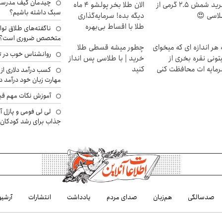
چیدمان کیف مدرسه؛
خرید شمش 2.5 گرمی از
الان طلا بخر پولشو 4 ماه
سبک داشته باشیم؟
اسی 😍
دیگه بده! سرمایه‌گذاری
طلا با اقساط بی‌بهره
ناگفته‌های طلاق توا
متخصص ضروری است؟
 هر اندازه ای که میخوای
چطور میشه قسطی طلا
روانشناس خوب در ت
تونی نقره بخری از
خرید | با طلاسی پس انداز
مایه ات محافظت کنی
کنید
کسب درآمد دلاری از 
مهارت زبان خود درآمد د
آموزش نکات مهم قبل 
لی لی فومی و پازل آ
جذاب برای رشد کودکان
صدسالگی
هم‌زبان
صدای مردم
یادداشت
انتشارات
آرشیو