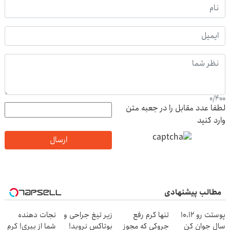
0
/
400
لطفا عدد مقابل را در جعبه متن
وارد کنید
ارسال
مطالب پیشنهادی
پوستت رو 10،12
تنها کرم رفع
زیر تیغ جراحی و
نجات دهنده
سال جوان کن
چروکی که مجوز
بوتاکس نروید!
شما از پیری! کرم