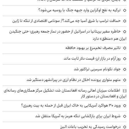
ترکیه به نفع اوکراین وارد جبهه جنگ با روسیه می‌شود؟
حماقت ترامپ با شرق آسیا چه می‌کند؟/ سونامی اقتصادی از تنگه تا ژاپن
خاطره سفیر بریتانیا در اسرائیل از حضور در نماز جمعه رهبری؛ حتی جنگیدن
ایران هم «منطق» دارد
تاثیر مصرف تخم‌مرغ بر بهبود حافظه
روز آرام در بازار ارز؛ قیمت دلار ثابت ماند
جواد نکونام سرمربی تراکتور شد
متهم متواری پرونده اخلال در نظام ارزی در پیرانشهر دستگیر شد
اطلاعات میزبان اهالی رسانه افغانستان شد؛ تشکیل مرکز همکاری‌های رسانه‌ای
ایران و افغانستان در دستور کار
ورود ۳۰ هواگرد آمریکایی به خاک ایران قبل از حمله به بیت رهبری؟
شروط ایران برای بازگشایی تنگه هرمز به آمریکا منتقل شد
درخواست رسیدگی به تخریب باغات البرز