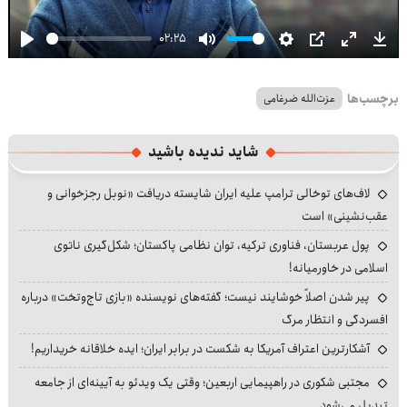
02:25
Play
Mute
Settings
PIP
Enter
Dow
fullscre
برچسب‌ها
عزت‌الله ضرغامی
شاید ندیده باشید
لاف‌های توخالی ترامپ علیه ایران شایسته دریافت «نوبل رجزخوانی و
عقب‌نشینی» است
پول عربستان، فناوری ترکیه، توان نظامی پاکستان؛ شکل‌گیری ناتوی
اسلامی در خاورمیانه!
پیر شدن اصلاً خوشایند نیست؛ گفته‌های نویسنده «بازی تاج‌وتخت» درباره
افسردگی و انتظار مرگ
آشکارترین اعتراف آمریکا به شکست در برابر ایران؛ ایده خلاقانه خریداریم!
مجتبی شکوری در راهپیمایی اربعین؛ وقتی یک ویدئو به آیینه‌ای از جامعه
تبدیل می‌شود