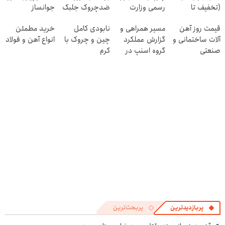
(تخفیف تا
رسمی وزارت
ضدچروک جلبک
جوانساز
امشب)
بهداشت دارد
با40%تخفیف
جلبک50%تخفیف
قیمت روز آهن
مسیر همراهی و
نابودی کامل
خرید مطمئن
آلات ساختمانی و
گزارش عملکرد
چین و چروک با
انواع آهن و فولاد
صنعتی
گروه اسنپ در
کرم
۱۴۰۴
آلمانی۴۰٪تخفیف
پربازدیدترین
پربحث‌ترین