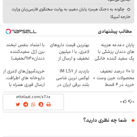
چگونه به «جنگ هرمز» پایان دهیم؛ به روایت سخنگوی فارسی‌زبان وزارت
خارجه آمریکا
مطالب پیشنهادی
پایان دغدغه هزینه
بهترین قیمت داروهای
با اعتماد بنفس لبخند
های دندان پزشکی با
لاغری، با ۱ میلیون
بزن (ژل سفیدکننده
پک سفید کننده خانگی
تخفیف و ارسال از
دندان40%تخفیف)
داروخانه‌
تا 70 درصد تخفیف
بازدید از IM LS7
خریدآمپول‌های لاغری از
محصولات جین وست +
لوکس ترین شاسی
داروخانه های اطرافت،
خرید در 4 قسط
بلند برقی ایران در
ارسال فوری همراه با
باشگاه انقلاب
پک یخ!
۰
۰
شما چه نظری دارید؟