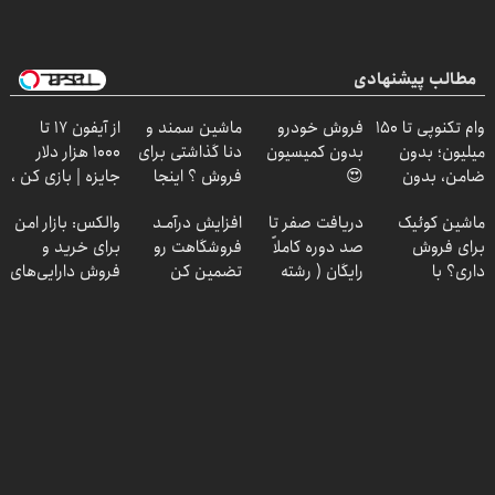
مطالب پیشنهادی
وام تکنوپی تا ۱۵۰
فروش خودرو
ماشین سمند و
از آیفون 17 تا
میلیون؛ بدون
بدون کمیسیون
دنا گذاشتی برای
1000 هزار دلار
ضامن، بدون
😍
فروش ؟ اینجا
جایزه | بازی کن ،
دردسر
سریع و راحت
گردونه بچرخون
ماشین کوئیک
دریافت صفر تا
افزایش درآمـد
والکس: بازار امن
بفروش
برای فروش
صد دوره کاملاً
فروشگاهت رو
برای خرید و
داری؟ با
رایگان ( رشته
تضمین کن
فروش دارایی‌های
خودرو45 سریع
ریاضی، تجربی،
دیجیتال
بفروش
انسانی)