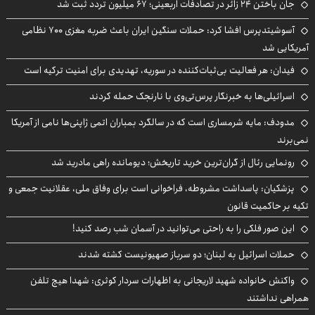
جان باختن ۲۴ زائر در تصادفات اربعینی؛ ۶۷ میلیون تردد ثبت شد
آسوشیتدپرس افشا کرد: حملات سنگین ایران باعث ضربه مغزی ۷۰۰ نظامی
آمریکایی شد
فیدان: هر فعالیت بی‌ثبات‌کننده در سوریه، تهدیدی برای امنیت ترکیه است
اسرائیلی‌ها به خبرنگار پرس‌تی‌وی با نارنجک حمله کردند
مدودف: مایه شرمساری است که در سالگرد بمباران اتمی ژاپنی‌ها نامی از آمریکا
نمی‌برند
رونمایی رئال از گران‌ترین خرید تاریخش؛ دیومانده راهی مادرید شد
پزشکیان: پاسداشت مشروطه، فراخوانی است برای وفاق ملی، عقلانیت جمعی و
تکیه بر حاکمیت قانون
این صور فلکی را به راحتی می‌توانید در آسمان شب رصد کنید!
حملات اسرائیل به لبنان؛ دو سرباز صهیونیست کشته شدند
واکنش خانواده شهید لاریجانی به اظهارات سردار کوثری: شهدا هیچ تلفن
همراهی نداشتند