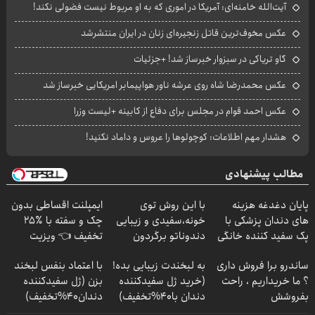
آیت‌الله خامنه‌ای: آمریکا در اموری که به او مربوط نیست فضولی نکند!
عکس مخوف‌ترین قاتل زنجیره‌ای زنان در ایران منتشرشد
گاو تریاکی در سبزوار خبرساز شد! +جزئیات
عکس محمدرضا شاه روی عرشه ناور هواپیمابر امریکایی خبرساز شد
عکس احمد قوام در مجلس برای دفاع از کابینه +لیست وزرا
هشدار مهم اطلاعات: کوچولوها را عروس و داماد نکنید!
مطالب پیشنهادی
پایان دغدغه هزینه
با این روش توی
ایمپلنت اقساطی بدون
های دندان پزشکی با
خونه،سفیدی و زیبایی
چک و سفته با ٪۲۵
پک سفید کننده خانگی
دندوناتو برگردون
تخفیف 👈 ویزیت
(40%off)
رایگان توسط متخصص
ساندرو برا فروش داری
به لبخندت زیبایی بده!
با اعتماد بنفس لبخند
؟ ما خریداریم ، راحت
(خرید ژل سفیدکننده
بزن (ژل سفیدکننده
بفروشش
دندان با40%تخفیف)
دندان40%تخفیف)