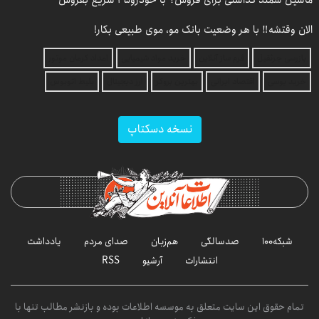
ماشین سمند گذاشتی برای فروش؟ با خودرو45 سریع بفروش
الان وقتشه‼️ با هر وضعیت بانک مو، موی طبیعی بکار!
بازرسی جرثقیل
فرم ساز آنلاین
خرید مواد شیمیایی
امداد کرمان موتور
خرید یوسی
اقتصاد ایرانی
بهترین بروکر
ارز دیجیتال
بلیط اتوبوس
نسخه دسکتاپ
شبکه۱۰۰
صدسالگی
هم‌زبان
صدای مردم
یادداشت
انتشارات
آرشیو
RSS
تمام حقوق این سایت متعلق به موسسه اطلاعات بوده و بازنشر مطالب تنها با