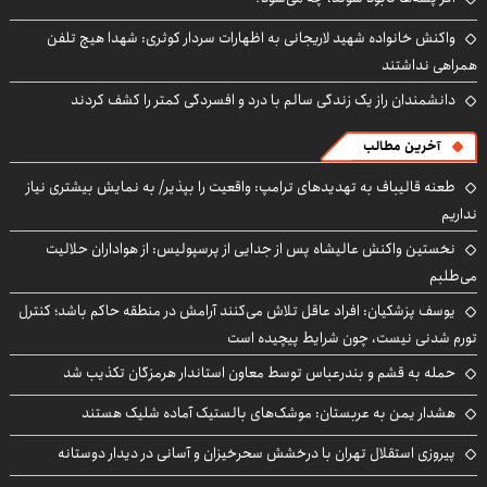
واکنش خانواده شهید لاریجانی به اظهارات سردار کوثری: شهدا هیچ تلفن
همراهی نداشتند
دانشمندان راز یک زندگی سالم با درد و افسردگی کمتر را کشف کردند
آخرین مطالب
طعنه قالیباف به تهدیدهای ترامپ: واقعیت را بپذیر/ به نمایش بیشتری نیاز
نداریم
نخستین واکنش عالیشاه پس از جدایی از پرسپولیس: از هواداران حلالیت
می‌طلبم
یوسف پزشکیان: افراد عاقل تلاش می‌کنند آرامش در منطقه حاکم باشد؛ کنترل
تورم شدنی نیست، چون شرایط پیچیده است
حمله به قشم و بندرعباس توسط معاون استاندار هرمزگان تکذیب شد
هشدار یمن به عربستان: موشک‌های بالستیک آماده شلیک هستند
پیروزی استقلال تهران با درخشش سحرخیزان و آسانی در دیدار دوستانه