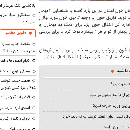
بازگشایی تنگه هرمز را اع
اطلاعات نوشت:سیدمحمدرضا آقائی میبدی مدیر کل انتقال خون استان در این باره گفت: با شناسایی ۲ بیمار
سخنگوی سپاه شرایط 
د نوبت تزریق خون، با وجود تامین خون مورد نیاز از
اعلام کرد
داره کل انتقال خون یزد برای کمک به بیماران و
شناسایی احتمالی افراد دارای این گروه خونی در خویشان بیمار، از اقوام هر ۲ بیمار دعوت کرد تا برای بررسی
آخرین مطالب
مقصد جدید ستاره 
راخوان و از نظر گروه خون و ژنوتیپ بررسی شدند و پس از آزمایش‌های
شکاری با پیکان به لیگ م
دارند.
کدام آبمیوه‌ها واقع
 باشید
معرفی انواع المنت ف
نه خریداریم!
۱۴۰۵/ مرغ کامل کیلویی چند شد؟ +جدول
ای از جامعه تبدیل می‌شود
قبض آب گران‌تر شده
بان وزارت خارجه آمریکا
ادعای تازه امارات در
ای تنبیه ایران؛ کفگیر ترامپ به ته دیگ خورد!
پرونده کلثوم اکبری،
بار در ایران - است
ماجرای پیامک « م