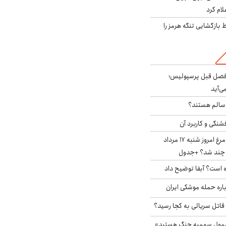
لام کرد
بازگشایی تنگه هرمز را
فصل قبل پرسپولیس؛
ی‌آید
ا سالم هستند؟
شنگی و کاربرد آن
قیمت جدید گوشت مرغ امروز شنبه ۱۷ مرداد
 است؟ آبفا توضیح داد
باره حمله موشکی ایران
 قاتل سریالی به کجا رسید؟
شمول سهمیه جنگ هستید»