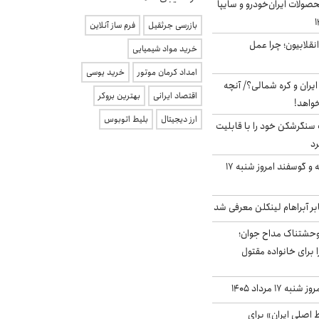
ولات ایران‌خودرو و سایپا
بازرسی جرثقیل
فرم ساز آنلاین
انقلابیون؛ چرا عمل
خرید مواد شیمیایی
امداد کرمان موتور
خرید یوسی
یران و کره شمالی؟/ آنچه
اقتصاد ایرانی
بهترین بروکر
خواهد!
ارز دیجیتال
بلیط اتوبوس
نگرشکن خود را با قابلیت
رد
قیمت گوشت گوساله و گوسفند امروز شنبه ۱۷
بر آبراهام لینکلن معرفی شد
وحشتناک مداح جوان؛
 برای خانواده مقتول
ه ۱۷ مرداد ۱۴۰۵
اصلی ایران» برای