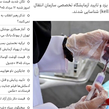
تکان شدید قیمت محص
یزد و تایید آزمایشگاه تخصصی سازمان انتقال
امروز شنبه ۱۷ مرداد ۱۴۰۵
تذکر رهبر انقلاب به 
نمی‌کنید؟
آغاز همکاری موشکی ا
تهران از پیونگ‌یانگ می‌
ترکیه نخستین بمب س
پرتاب از پهپاد آزمایش ک
مرداد ۱۴۰۵ +جدول
جایگزین ناو هواپیما
تأیید ربایش و قتل 
آدمکش‌ها فیلم جنایت را
فرستادند +عکس
قیمت دلار بازار آزاد امروز شنب
سخنگوی سپاه «شرط 