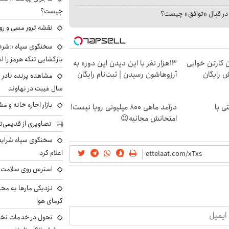
چیست؟
ا در قبال «توافق» چیست؟
نقشه ترور مسی و رون
سخنگوی سپاه «شرط 
بازگشایی تنگه هرمز را اع
ن کارتن خوابی
13هزار نفر با این دیدن این دوره به
ش رایگان
آرزوهاشون رسیدن | ثبت‌‌نام رایگان
سال غیبت در نهاوند
بازار اجاره خانه و 
ی با
درآمد ماهی 800 میلیونی رویا نیست!
امتحانش مجانیه😉
تصاویری از قدیمی‌ت
سخنگوی سپاه شرایط 
اعلام کرد
استرس روی سلامت ب
نزدیکی مارها به مح
گرمای هوا
تحول در خدمات تخص