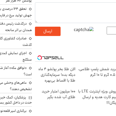
پوشش ۱۹۲ هزار نفر
تحقق ۱۲۴ درص
جهش تولید مرغ در فار
درگذشت رئیس دفتر ن
همدان بر اثر سانحه
ارسال
گذشت
اجرای نمایش کمدی 
سنگلج
«توافق مکه» آغاز ش
ید شمش پلمپ طلاسی،
الان طلا بخر پولشو 4 ماه
است؟
۱ گرم
دیگه بده! سرمایه‌گذاری
طلا با اقساط بی‌بهره
ماهی‌های وحشی می‌تو
تشخیص دهند؟
فروش ویژه اینترنت LTE با
100 میلیون اعتبار خرید
م کارت هدیه و ارسال
طلای آب شده بگیر
پزشکیان: کمک خبرنگ
حدت در داخل کشور بسی
یگان!!!
برکناری امیر قلعه‌ن