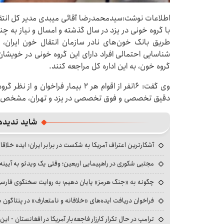
با گروه خونی در یزد در سال گذشته و امسال و نیاز به چن
طریق بانک خون‌های نادر سازمان انتقال خون ایران، ا
گروه خون، به این اداره کل مراجعه کنند.
وی گفت: ۱۶نفر از اقوام هر ۲ بیمار ف
دقیق تخصصی و فوق تخصصی در یزد و تهران، مشخص شد ۲ نفر از آنان گروه خونی(kell NULL) 
شاید ندیده
آشکارترین اعتراف آمریکا به شکست در برابر ایران؛ ایده خلاقا
مجتبی شکوری در راهپیمایی اربعین؛ وقتی یک ویدئو به آیینه‌
چگونه به «جنگ هرمز» پایان دهیم؛ به روایت سخنگوی فارسی‌ز
فراخوان دریافت ایده‌های «خلاقانه و نامتعارف» در پنتاگون بر
ترامپ در حال تکرار کارزار فاجعه‌بار آمریکا در افغانستان - این 