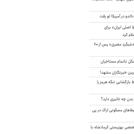
الدو در آمریکا لو رفت
اصلی ایران» برای
لام کرد
مشاهده پرنده نادر «شبگرد مصری» پس از ۶۰
مشکل ناتمام مستاجران
رین خبرنگاران مشهد!
بازگشایی تنگه هرمز را
دن چه تاثیری دارد؟
یط‌های مسکونی اراک در پی
صی بهزیستی کرمانشاه با