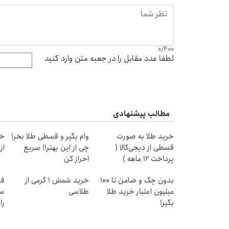
0
/
400
لطفا عدد مقابل را در جعبه متن وارد کنید
مطالب پیشنهادی
خرید طلا به صورت
وام بگیر و قسطی طلا بخر!
خر
قسطی از دیجی‌کالا (
چی از این بهتر!! سریع
از ۰.۵ گرم تا ۰
پرداخت 12 ماهه )
احراز کن
بدون چک و ضامن تا 100
خرید شمش 1 گرمی از
میلیون اعتبار خرید طلا
طلاسی
سی
بگیر!
را