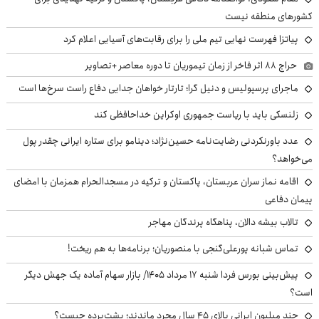
کشورهای منطقه نیست
پیاتزا فهرست نهایی تیم ملی را برای رقابت‌های آسیایی اعلام کرد
حراج ۸۸ اثر فاخر از زمان تیموریان تا دوره معاصر +تصاویر
ماجرای پرسپولیس و دنیل گرا؛ تارتار خواهان جدایی دفاع راست سرخ‌ها است
زلنسکی باید با ریاست جمهوری اوکراین خداحافظی کند
عدد باورنکردنی رضایت‌نامه حسین‌نژاد؛ دینامو برای ستاره ایرانی چقدر پول
می‌خواهد؟
اقامه نماز سران عربستان، پاکستان و ترکیه در مسجدالحرام همزمان با امضای
پیمان دفاعی
تالاب بیشه دالان، پناهگاه پرندگان مهاجر
تماس شبانه پورعلی‌گنجی با منصوریان؛ برنامه‌ها به هم ریخت!
پیش‌بینی بورس فردا شنبه ۱۷ مرداد ۱۴۰۵/ بازار سهام آماده یک جهش دیگر
است؟
چند میلیون ایرانی بالای ۴۵ سال مجرد ماندند؛ پشت‌پرده چیست؟