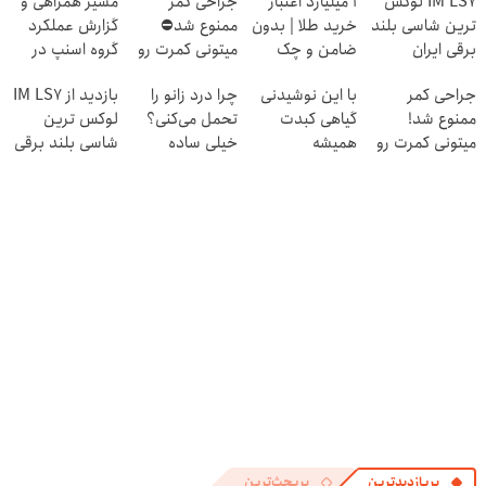
IM LS7 لوکس
۱ میلیارد اعتبار
جراحی کمر
مسیر همراهی و
ترین شاسی بلند
خرید طلا | بدون
ممنوع شد⛔
گزارش عملکرد
برقی ایران
ضامن و چک
میتونی کمرت رو
گروه اسنپ در
در منزل درمان
۱۴۰۴
جراحی کمر
با این نوشیدنی
چرا درد زانو را
بازدید از IM LS7
کنی! 👈🏻
ممنوع شد!
گیاهی کبدت
تحمل می‌کنی؟
لوکس ترین
پرسش‌نامه
میتونی کمرت رو
همیشه
خیلی ساده
شاسی بلند برقی
در منزل درمان
پرقدرته55%تخفیف
درمنزل درمانش
ایران در باشگاه
کنی!
کن
انقلاب
((پرسش‌نامه))
پربازدیدترین
پربحث‌ترین