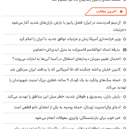
آخرین مطالب
ال‌نینو قدرت‌مند در ایران؛ فصل پاییز با بارش باران‌های شدید آغاز می‌شود
+جزئیات
وزیر خزانه‌داری آمریکا زمان و جزئیات توافق جدید با ایران را اعلام کرد
بدرقه استاد ابوالقاسم قاسم‌زاده به منزل ابدی‌اش+تصاویر
احتمال تغییر میزبان دیدارهای استقلال در آسیا؛ آبی‌ها به امارات می‌روند؟
کابین خلبان و لاشه جنگنده اف-۱۵ آمریکایی که با پدافند ایران سرنگون شد
حمله سگ‌های ولگرد به یک کودک ۹ ساله؛ خطری بزرگ امنیت شهروندان را
تهدید می‌کند
بارش باران، رعدوبرق و طوفان شدید؛ خطر سیل این مناطق را تهدید می‌کند
ادعای وال‌استریت ژورنال: حمله روسیه به یکی از اعضای ناتو قطعی است
خبر خوب برای بازنشستگان: واریزی معوقات انجام می‌شود
مقام سعودی: توافقنامه دفاعی عربستان، پاکستان و ترکیه تهدیدی برای