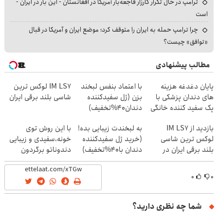
ترامپ در حال تکرار کارزار فاجعه‌بار آمریکا در افغانستان - این بار در ایران -
است
چرا ترامپ حمله به ایران را متوقف کرد؛ موضع ایران و آمریکا در قبال
«توافق» چیست؟
مطالب پیشنهادی
پایان دغدغه هزینه
با اعتماد بنفس لبخند
IM LS7 لوکس ترین
های دندان پزشکی با
بزن (ژل سفیدکننده
شاسی بلند برقی ایران
پک سفید کننده خانگی
دندان40%تخفیف)
بازدید از IM LS7
به لبخندت زیبایی بده!
با این روش توی
لوکس ترین شاسی
(خرید ژل سفیدکننده
خونه،سفیدی و زیبایی
بلند برقی ایران در
دندان با40%تخفیف)
دندوناتو برگردون
باشگاه انقلاب
(40%off)
۰
۰
شما چه نظری دارید؟