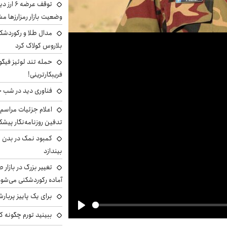
توقف عرض
وضعیت بازار رمزارزها
مدال طلا و رکوردشکنی
بلاروس کولاک کرد
حمله تند لوئیز فیگو 
فریبکارترینی!
فناوری دید در شب 
اعلام جزئیات مراسم 
تدفین روزنامه‌نگار پیشک
کمبود نمک در بدن می
بیندازد
تغییر بزرگ در بازار 
آماده رکوردشکنی می‌شو
برای یک پاییز پربار
ببینید تورم چگونه کم
Play