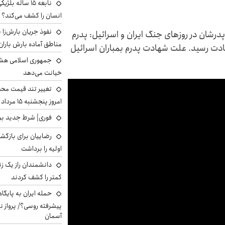
نابغه ۱۵ ساله 
انسان را کشف می‌کند؟
نفوذ جریان بارش‌زا ب
رشان در روزهای جنگ ایران و اسرائیل: پدرم
مناطق آماده بارش باران
ادت رسید.‌ علت شهادت پدرم بمباران اسرائیل
جمهوری اسلامی هشد
خیانت می‌دهد
تغییر تند قیمت محصو
امروز پنجشنبه ۱۵ مرداد ۱۴۰۵ +جدول
فوری| شرط جدید برا
رضاییان برای بازگش
اولیه را برداشت
دانشمندان راز یک زن
کمتر را کشف کردند
حمله ایران به پایگاه
پیشرفته روسی؟/ پرواز ن
آسمان