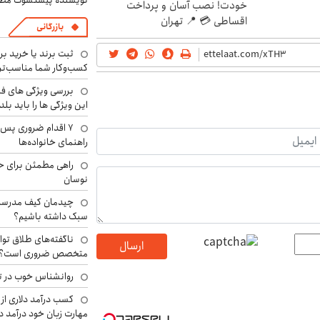
نویسنده پیشکسوت مطب
خودت! نصب آسان و پرداخت
اقساطی 💳 📍 تهران
بازرگانی
ثبت برند یا خرید برن
کسب‌وکار شما مناسب‌ت
بررسی ویژگی های فن
این ویژگی ها را باید بلد
۷ اقدام ضروری پس 
راهنمای خانواده‌ها
راهی مطمئن برای ح
نوسان
چیدمان کیف مدرسه؛
سبک داشته باشیم؟
ناگفته‌های طلاق توا
ارسال
متخصص ضروری است؟
روانشناس خوب در ت
کسب درآمد دلاری از 
مهارت زبان خود درآمد د