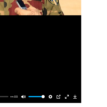
00:55
Mute
Settings
PIP
Enter
Download