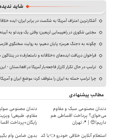
fullscreen
شاید ندیده
آشکارترین اعتراف آمریکا به شکست در برابر ایران؛ ایده خلاقا
مجتبی شکوری در راهپیمایی اربعین؛ وقتی یک ویدئو به آیینه‌
چگونه به «جنگ هرمز» پایان دهیم؛ به روایت سخنگوی فارسی‌ز
فراخوان دریافت ایده‌های «خلاقانه و نامتعارف» در پنتاگون بر
ترامپ در حال تکرار کارزار فاجعه‌بار آمریکا در افغانستان - این 
چرا ترامپ حمله به ایران را متوقف کرد؛ موضع ایران و آمریک
مطالب پیشنهادی
دندان مصنوعی سبک و مقاوم
دندان مصنوعی سوئی
می‌خوای؟ پرداخت اقساطی هم
مقاوم، طبیعی! ویزیت
داریم!😍 | 📍تهران
رایگان+پرداخت اقس
استعلام آنلاین خلافی خودرو 👈با کد
بدون ضامن وام بگیر،