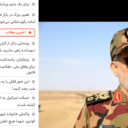
برای یک پاییز پربار
تغییر بزرگ در بازار 
آماده رکوردشکنی می‌شو
آخرین مطالب
رونمایی رئال از گرا
دیومانده راهی مادرید ش
پزشکیان: پاسداشت 
برای وفاق ملی، عقلانیت
قانون
این صور فلکی را به ر
شب رصد کنید!
حملات اسرائیل به ل
کشته شدند
واکنش خانواده شهید 
کوثری: شهدا هیچ تلفن 