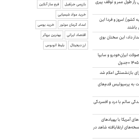
بلژیکی راز طول عمر و توقف پیری
بازرسی جرثقیل
فرم ساز آنلاین
خرید مواد شیمیایی
ه کشور/ امروز و فردا این
امداد کرمان موتور
خرید یوسی
 باشند
اقتصاد ایرانی
بهترین بروکر
ار داد: این سخنان بوی
ارز دیجیتال
بلیط اتوبوس
لات ایران‌خودرو و سایپا
ی بازنشستگی اعلام شد
ت به پرسپولیس قدم‌های
دگی سالم با درد و افسردگی
‌های آمریکا با پهپادهای
سخه‌های ارتقایافته شاهد در