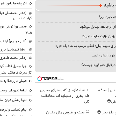
اگر پشه‌ها نابود شو
 باشید
[دکتر محمدعلی فی
نه خریداریم!
کرامت انسانی
ای از جامعه تبدیل می‌شود
۱۴۰۵
بان وزارت خارجه آمریکا
[اکبر حیدری] آیا ت
ای تنبیه ایران؛ کفگیر ترامپ به ته دیگ خورد!
[رضا کیمیایی] بازار
بار در ایران - است
[دکتر محمد طاهری]
ا در قبال «توافق» چیست؟
چرا اردبیل قطب گر
کل میراث فرهنگی استان
فرمان بازار طلا به 
سی | سبک،
به هر اندازه ای که میخوای میتونی
لطفا شهرداری رسید
طلا بخری از سرمایه ات محافظت
تنها زندگی کردن سل
اطی😍
کنی
پیام تسلیت وزیر ف
 طلا بخر 😍
🦷 سبک و طبیعی مثل دندان