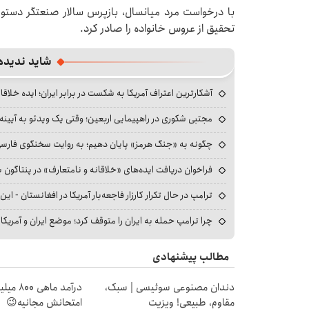
با درخواست مرد میانسال، بازپرس سالار صنعتگر دستور ار
تحقیق از عروس خانواده را صادر کرد.
شاید ندیده
آشکارترین اعتراف آمریکا به شکست در برابر ایران؛ ایده خلاقا
مجتبی شکوری در راهپیمایی اربعین؛ وقتی یک ویدئو به آیینه‌
چگونه به «جنگ هرمز» پایان دهیم؛ به روایت سخنگوی فارسی‌ز
فراخوان دریافت ایده‌های «خلاقانه و نامتعارف» در پنتاگون بر
ترامپ در حال تکرار کارزار فاجعه‌بار آمریکا در افغانستان - این 
چرا ترامپ حمله به ایران را متوقف کرد؛ موضع ایران و آمریک
مطالب پیشنهادی
دندان مصنوعی سوئیسی | سبک،
درآمد ما
مقاوم، طبیعی! ویزیت
امتحانش مجانیه😉