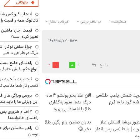
بازرگانی
انتخاب گیربکس شاف
کاتالوگ همه واقعیت را 
منتشرشده: 1
در انتظار بررسی: 0
غیرقابل انتشار: 0
تغییر کرده است؟
۱۱:۲۳ - ۱۴۰۴/۰۵/۰۷
چراغ سقفی توکار؛ ان
بزرگ در طراحی داخلی
راهنمای جامع مستم
پاسخ
0
0
انواع حکم، فیش حقوقی 
ثبت برند یا خرید برن
کسب‌وکار شما مناسب‌ت
ید شمش پلمپ طلاسی،
الان طلا بخر پولشو 4 ماه
بررسی ویژگی های فن
این ویژگی ها را باید بلد
۱ گرم
دیگه بده! سرمایه‌گذاری
طلا با اقساط بی‌بهره
۷ اقدام ضروری پس 
راهنمای خانواده‌ها
ور میشه قسطی طلا
بدون ضامن وام بگیر، طلا
راهی مطمئن برای ح
ید | با طلاسی پس انداز
بخر 😍
نوسان
ید