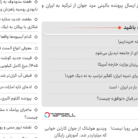
طعنه مدودوف به زلن
سال پرونده بالینی مرد جوان از ترکیه به ایران و
نابودی روسیه راهزنان و ق
مقصد جدید ستاره 
شکاری با پیکان به لیگ م
 باشید
کدام آبمیوه‌ها واقع
نه خریداریم!
معرفی انواع المنت ف
ای از جامعه تبدیل می‌شود
بان وزارت خارجه آمریکا
۱۴۰۵/ مرغ کامل کیلویی چند شد؟ +جدول
قبض آب گران‌تر شده
ای تنبیه ایران؛ کفگیر ترامپ به ته دیگ خورد!
ادعای تازه امارات در
بار در ایران - است
پرونده کلثوم اکبری،
ا در قبال «توافق» چیست؟
ماجرای پیامک « م
چیست؟
نقشه ترور مسی و رون
هی 800 میلیونی رویا نیست!
ویدیو هولناک از جوان کارتن خوابی
که میلیاردر شد. آموزش رایگان