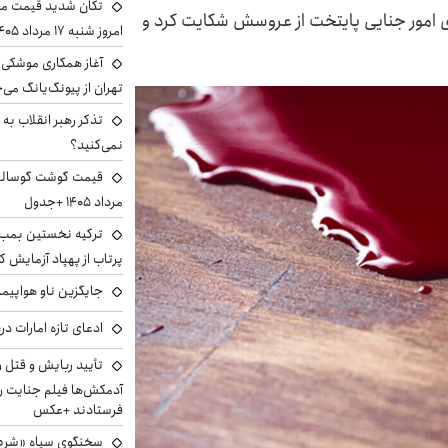
تکان شدید قیمت محص
ای امور جنایی پایتخت از عروسش شکایت کرد و
امروز شنبه ۱۷ مرداد ۱۴۰۵
آغاز همکاری موشکی ا
تهران از پیونگ‌یانگ می‌
تذکر رهبر انقلاب به 
نمی‌کنید؟
مرداد ۱۴۰۵ +جدول
ترکیه نخستین بمب س
پرتاب از پهپاد آزمایش ک
جایگزین ناو هواپیما
ادعای تازه امارات در
تأیید ربایش و قتل 
آدمکش‌ها فیلم جنایت را
فرستادند +عکس
سخنگوی سپاه «شرط 