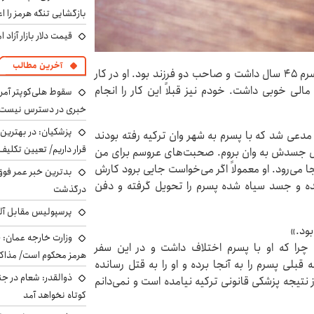
بازگشایی تنگه هرمز را اع
قیمت دلار بازار آزاد امروز شنب
آخرین مطالب
روزنامه ایران نوشت: مرد میانسال در تحقیقات گفت: «پسرم 45 سال داشت و صاحب دو فرزند بود. او در کار
ی خوبی داشت. خودم نیز قبلاً این کار را انجام
سقوط هلی‌کوپتر آمر
خبری در دسترس نیست
پزشکیان‌: در بهترین
مدعی شد که با پسرم به شهر وان ترکیه رفته بودند
قرار داریم/ تعیین تکل
ویل جسدش به وان بروم. صحبت‌های عروسم برای من
می‌رود. او معمولاً اگر می‌خواست جایی برود کارش
بدترین خبر عمر فوق‌
شده و جسد سیاه شده پسرم را تحویل گرفته و دفن
درگذشت
پرسپولیس مقابل آل
بود.»
وزارت خارجه عمان: ح
را که او با پسرم اختلاف داشت و در این سفر
هرمز محکوم است/ مذاکر
قبلی پسرم را به آنجا برده و او را به قتل رسانده
ذوالقدر: شعام در جن
نتیجه پزشکی قانونی ترکیه نیامده است و نمی‌دانم
کوتاه نخواهد آمد