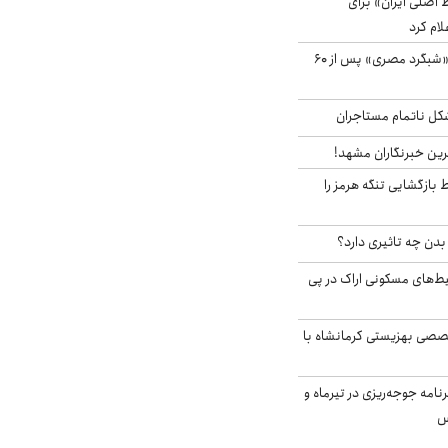
اصلی ایران» برای
لام کرد
مشاهده پرنده نادر «شبگرد مصری» پس از ۶۰
مشکل ناتمام مستاجران
رین خبرنگاران مشهد!
بازگشایی تنگه هرمز را
دن چه تاثیری دارد؟
یط‌های مسکونی اراک در پی
صی بهزیستی کرمانشاه با
دی برنامه جوجه‌ریزی در تیرماه و
س