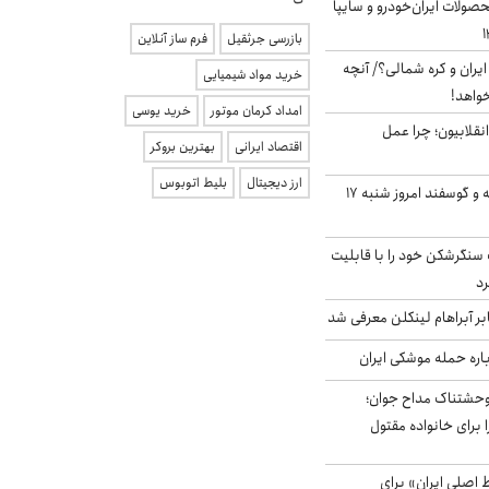
ولات ایران‌خودرو و سایپا
بازرسی جرثقیل
فرم ساز آنلاین
یران و کره شمالی؟/ آنچه
خرید مواد شیمیایی
خواهد!
امداد کرمان موتور
خرید یوسی
انقلابیون؛ چرا عمل
اقتصاد ایرانی
بهترین بروکر
ارز دیجیتال
بلیط اتوبوس
قیمت گوشت گوساله و گوسفند امروز شنبه ۱۷
نگرشکن خود را با قابلیت
رد
بر آبراهام لینکلن معرفی شد
باره حمله موشکی ایران
وحشتناک مداح جوان؛
 برای خانواده مقتول
اصلی ایران» برای