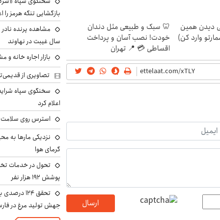
سخنگوی سپاه «شرط 
بازگشایی تنگه هرمز را اع
لی دیدن همین
🦷 سبک و طبیعی مثل دندان
مارتو وارد کن)
خودت! نصب آسان و پرداخت
سال غیبت در نهاوند
اقساطی 💳 📍 تهران
بازار اجاره خانه و 
تصاویری از قدیمی‌ت
سخنگوی سپاه شرایط 
اعلام کرد
استرس روی سلامت ب
نزدیکی مارها به مح
گرمای هوا
تحول در خدمات تخص
پوشش ۱۹۲ هزار نفر
تحقق ۱۲۴ درص
ارسال
جهش تولید مرغ در فار