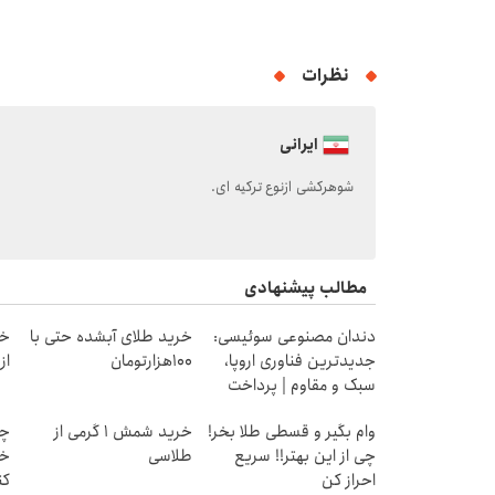
نظرات
ایرانی
شوهرکشی ازنوع ترکیه ای.
مطالب پیشنهادی
دندان مصنوعی سوئیسی:
خرید طلای آبشده حتی با
خر
جدیدترین فناوری اروپا،
۱۰۰هزارتومان
از ۰.۵ گرم تا ۰
سبک و مقاوم | پرداخت
قسطی
وام بگیر و قسطی طلا بخر!
خرید شمش 1 گرمی از
چط
چی از این بهتر!! سریع
طلاسی
خر
احراز کن
کن